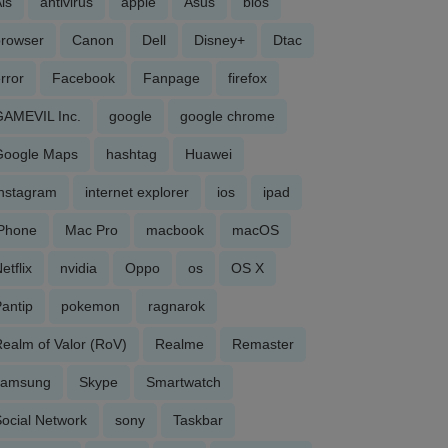
is
antivirus
apple
Asus
bios
browser
Canon
Dell
Disney+
Dtac
rror
Facebook
Fanpage
firefox
GAMEVIL Inc.
google
google chrome
Google Maps
hashtag
Huawei
Instagram
internet explorer
ios
ipad
iPhone
Mac Pro
macbook
macOS
etflix
nvidia
Oppo
os
OS X
antip
pokemon
ragnarok
ealm of Valor (RoV)
Realme
Remaster
samsung
Skype
Smartwatch
ocial Network
sony
Taskbar