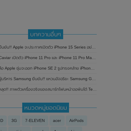
บทความอื่นๆ
ืนยัน!! Apple จะประกาศเปิดตัว iPhone 15 Series อย่างเป็นทางการในวันที่ 12 กันยายน 2023 นี้
Caviar เปิดตัว iPhone 11 Pro และ iPhone 11 Pro Max ตกแต่งด้วยทองคำ เพชร
ลือ Apple ซุ่มจะออก iPhone SE 2 รูปทรงคล้าย iPhone 8 ต้นปี 2020
ู้บริหาร Samsung ยืนยัน!! แหวนอัจฉริยะ Samsung Galaxy Ring จะเปิดตัวในงาน Galaxy Unpacked 2024 ครั้งที่ 2 ในช่วงปลายเดือนกรกฎาคม
ลุด!! ภาพตัวเครื่องจริงของสมาร์ทโฟนหน้าจอพับได้ Tecno Phantom V Fold เตรียมเปิดตัวทั่วโลกในวันที่ 28 กุมภาพันธ์ 2023 นี้
หมวดหมู่ยอดนิยม
3D
3G
7-ELEVEN
acer
AirPods