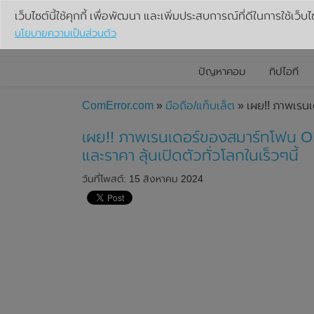
เว็บไซต์นี้ใช้คุกกี้ เพื่อพัฒนา และเพิ่มประสบการณ์ที่ดีในการใช้เว็บไ
นโยบายความเป็นส่วนตัว
ปัญหาคอม
ทิปไอที
ComError.com
»
มือถือ/แท็บเล็ต
» เผย!! ภาพเรนเ
เผย!! ภาพเรนเดอร์ของสมาร์ทโฟน 
และราคา ลุ้นเปิดตัวทั่วโลกในเร็วๆนี้
วันที่โพสต์: 15 สิงหาคม 2024