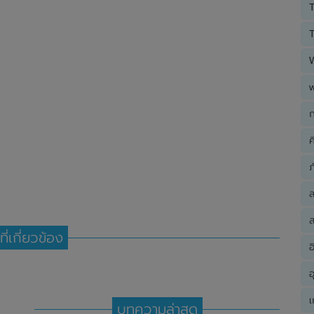
T
T
ก
ค
ภ
ส
ที่เกี่ยวข้อง
อ
อ
เ
บทความล่าสุด