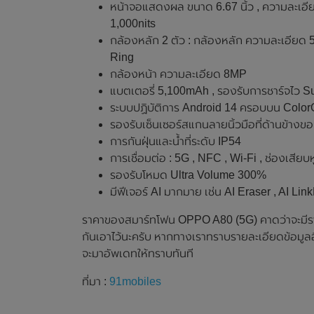
หน้าจอแสดงผล ขนาด 6.67 นิ้ว , ความละเอี
1,000nits
กล้องหลัก 2 ตัว : กล้องหลัก ความละเอีย
Ring
กล้องหน้า ความละเอียด 8MP
แบตเตอรี่ 5,100mAh , รองรับการชาร์จไว 
ระบบปฏิบัติการ Android 14 ครอบบน Color
รองรับเซ็นเซอร์สแกนลายนิ้วมือที่ด้านข้างขอ
การกันฝุ่นและน้ำที่ระดับ IP54
การเชื่อมต่อ : 5G , NFC , Wi-Fi , ช่องเสี
รองรับโหมด Ultra Volume 300%
มีฟีเจอร์ AI มากมาย เช่น AI Eraser , AI Li
ราคาของสมาร์ทโฟน OPPO A80 (5G) คาดว่าจะมีราคา
กันเอาไว้นะครับ หากทางเราทราบรายละเอียดข้อมูล
จะมาอัพเดทให้ทราบทันที
ที่มา :
91mobiles