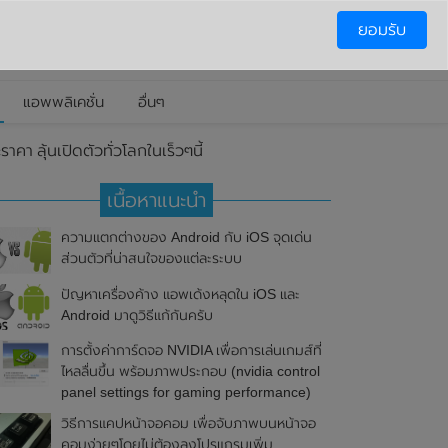
ยอมรับ
แอพพลิเคชั่น
อื่นๆ
ลุ้นเปิดตัวทั่วโลกในเร็วๆนี้
เนื้อหาแนะนำ
ความแตกต่างของ Android กับ iOS จุดเด่น
ส่วนตัวที่น่าสนใจของแต่ละระบบ
ปัญหาเครื่องค้าง แอพเด้งหลุดใน iOS และ
Android มาดูวิธีแก้กันครับ
การตั้งค่าการ์ดจอ NVIDIA เพื่อการเล่นเกมส์ที่
ไหลลื่นขึ้น พร้อมภาพประกอบ (nvidia control
panel settings for gaming performance)
วิธีการแคปหน้าจอคอม เพื่อจับภาพบนหน้าจอ
คอมง่ายๆโดยไม่ต้องลงโปรแกรมเพิ่ม