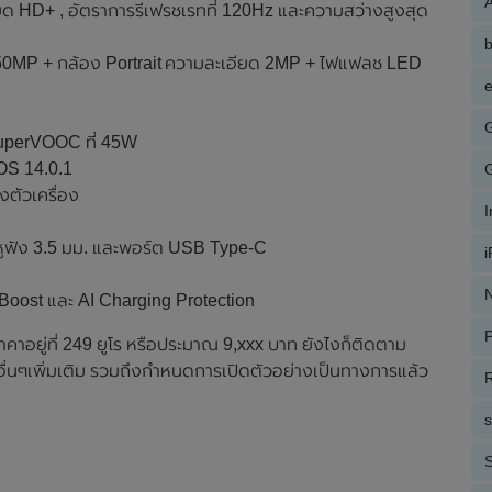
A
ยด HD+ , อัตราการรีเฟรชเรทที่ 120Hz และความสว่างสูงสุด
ด 50MP + กล้อง Portrait ความละเอียด 2MP + ไฟแฟลช LED
e
SuperVOOC ที่ 45W
OS 14.0.1
งตัวเครื่อง
ยบหูฟัง 3.5 มม. และพอร์ต USB Type-C
N
nkBoost และ AI Charging Protection
P
อยู่ที่ 249 ยูโร หรือประมาณ 9,xxx บาท ยังไงก็ติดตาม
อื่นๆเพิ่มเติม รวมถึงกำหนดการเปิดตัวอย่างเป็นทางการแล้ว
R
S