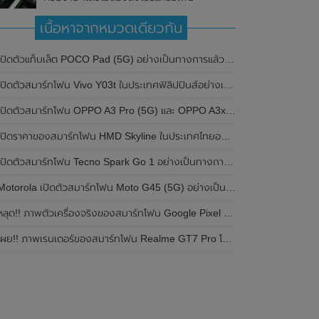
เนื้อหาจากหมวดเดียวกัน
ปิดตัวแท็บเล็ต POCO Pad (5G) อย่างเป็นทางการแล้วในประเทศอินเดีย มาพร้อมชิปเซ็ต Snapdragon 7s Gen 2 ของ Qualcomm และรองรับเครือข่าย 5G
ิดตัวสมาร์ทโฟน Vivo Y03t ในประเทศฟิลิปปินส์อย่างเป็นทางการแล้ว มาพร้อมชิปเซ็ต Unisoc T612 , กล้องหลัง ความละเอียด 13MP , แบตเตอรี่ 5,000mAh และหน้าจอแสดงผล LCD / 90Hz
ปิดตัวสมาร์ทโฟน OPPO A3 Pro (5G) และ OPPO A3x ในประเทศไทยอย่างเป็นทางการแล้ว ในราคาเริ่มต้นเพียง 3,999 บาท
ปิดราคาของสมาร์ทโฟน HMD Skyline ในประเทศไทยอย่างเป็นทางการแล้ว ราคา 14,990 บาท
ปิดตัวสมาร์ทโฟน Tecno Spark Go 1 อย่างเป็นทางการแล้ว มาพร้อมหน้าจอแสดงผล LCD / 120Hz , แบตเตอรี่ 5,000mAh และใช้ชิปเซ็ต Unisoc
Motorola เปิดตัวสมาร์ทโฟน Moto G45 (5G) อย่างเป็นทางการแล้วในอินเดีย
ลุด!! ภาพตัวเครื่องจริงของสมาร์ทโฟน Google Pixel 9a โชว์ดีไซน์ใหม่ กล้องหลังแบนราบ ไม่มีกรอบของกล้องแล้ว
ผย!! ภาพเรนเดอร์ของสมาร์ทโฟน Realme GT7 Pro โชว์ให้เห็นดีไซน์ใหม่ พร้อมเผยรายละเอียดสเปกที่สำคัญบางส่วน