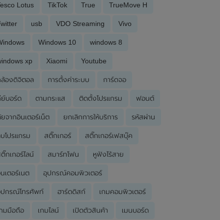
esco Lotus
TikTok
True
TrueMove H
witter
usb
VDO Streaming
Vivo
Windows
Windows 10
windows 8
windows xp
Xiaomi
Youtube
ล้องดิจิตอล
การตั้งค่าระบบ
การ์ดจอ
ีย์บอร์ด
ตามกระแส
ติดตั้งโปรแกรม
ฟอนต์
ัยจากอินเตอร์เน็ต
ยกเลิกการให้บริการ
รหัสผ่าน
ลบโปรแกรม
สติ๊กเกอร์
สติ๊กเกอร์เฟสบุ๊ค
ติ๊กเกอร์ไลน์
สมาร์ทโฟน
หูฟังไร้สาย
ินเตอร์เนต
อุปกรณ์คอมพิวเตอร์
ุปกรณ์โทรศัพท์
ฮาร์ดดิสก์
เกมคอมพิวเตอร์
กมมือถือ
เกมไลน์
เปิดตัวสินค้า
เมนบอร์ด