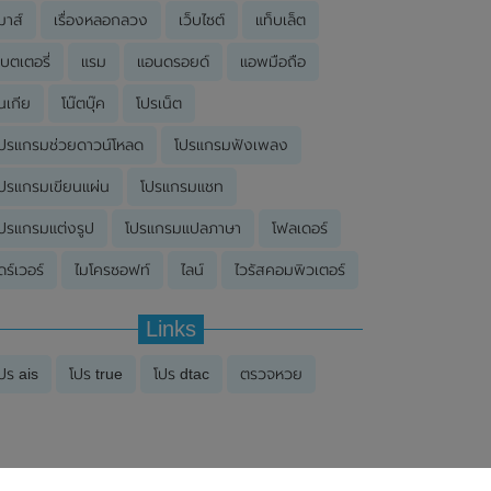
มาส์
เรื่องหลอกลวง
เว็บไซต์
แท็บเล็ต
บตเตอรี่
แรม
แอนดรอยด์
แอพมือถือ
นเกีย
โน๊ตบุ๊ค
โปรเน็ต
ปรแกรมช่วยดาวน์โหลด
โปรแกรมฟังเพลง
ปรแกรมเขียนแผ่น
โปรแกรมแชท
ปรแกรมแต่งรูป
โปรแกรมแปลภาษา
โฟลเดอร์
ดร์เวอร์
ไมโครซอฟท์
ไลน์
ไวรัสคอมพิวเตอร์
Links
ปร ais
โปร true
โปร dtac
ตรวจหวย