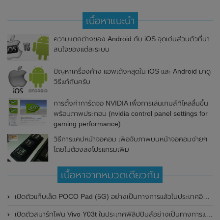
เนื้อหาแนะนำ
ความแตกต่างของ Android กับ iOS จุดเด่นส่วนตัวที่น่า
สนใจของแต่ละระบบ
ปัญหาเครื่องค้าง แอพเด้งหลุดใน iOS และ Android มาดู
วิธีแก้กันครับ
การตั้งค่าการ์ดจอ NVIDIA เพื่อการเล่นเกมส์ที่ไหลลื่นขึ้น
พร้อมภาพประกอบ (nvidia control panel settings for
gaming performance)
วิธีการแคปหน้าจอคอม เพื่อจับภาพบนหน้าจอคอมง่ายๆ
โดยไม่ต้องลงโปรแกรมเพิ่ม
เนื้อหาจากหมวดเดียวกัน
เปิดตัวแท็บเล็ต POCO Pad (5G) อย่างเป็นทางการแล้วในประเทศอินเดีย มาพร้อมชิปเซ็ต Snapdragon 7s Gen 2 ของ Qualcomm และรองรับเครือข่าย 5G
เปิดตัวสมาร์ทโฟน Vivo Y03t ในประเทศฟิลิปปินส์อย่างเป็นทางการแล้ว มาพร้อมชิปเซ็ต Unisoc T612 , กล้องหลัง ความละเอียด 13MP , แบตเตอรี่ 5,000mAh และหน้าจอแสดงผล LCD / 90Hz