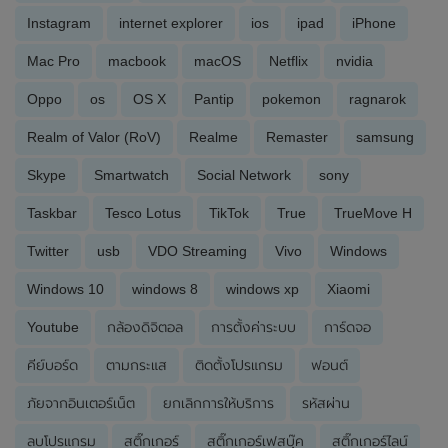
Instagram
internet explorer
ios
ipad
iPhone
Mac Pro
macbook
macOS
Netflix
nvidia
Oppo
os
OS X
Pantip
pokemon
ragnarok
Realm of Valor (RoV)
Realme
Remaster
samsung
Skype
Smartwatch
Social Network
sony
Taskbar
Tesco Lotus
TikTok
True
TrueMove H
Twitter
usb
VDO Streaming
Vivo
Windows
Windows 10
windows 8
windows xp
Xiaomi
Youtube
กล้องดิจิตอล
การตั้งค่าระบบ
การ์ดจอ
คีย์บอร์ด
ตามกระแส
ติดตั้งโปรแกรม
ฟอนต์
ภัยจากอินเตอร์เน็ต
ยกเลิกการให้บริการ
รหัสผ่าน
ลบโปรแกรม
สติ๊กเกอร์
สติ๊กเกอร์เฟสบุ๊ค
สติ๊กเกอร์ไลน์