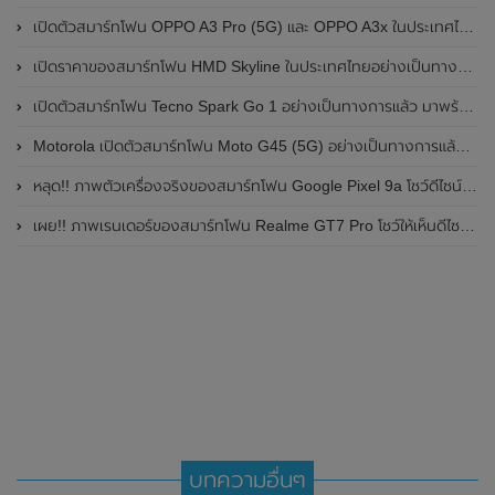
เปิดตัวสมาร์ทโฟน OPPO A3 Pro (5G) และ OPPO A3x ในประเทศไทยอย่างเป็นทางการแล้ว ในราคาเริ่มต้นเพียง 3,999 บาท
เปิดราคาของสมาร์ทโฟน HMD Skyline ในประเทศไทยอย่างเป็นทางการแล้ว ราคา 14,990 บาท
เปิดตัวสมาร์ทโฟน Tecno Spark Go 1 อย่างเป็นทางการแล้ว มาพร้อมหน้าจอแสดงผล LCD / 120Hz , แบตเตอรี่ 5,000mAh และใช้ชิปเซ็ต Unisoc
Motorola เปิดตัวสมาร์ทโฟน Moto G45 (5G) อย่างเป็นทางการแล้วในอินเดีย
หลุด!! ภาพตัวเครื่องจริงของสมาร์ทโฟน Google Pixel 9a โชว์ดีไซน์ใหม่ กล้องหลังแบนราบ ไม่มีกรอบของกล้องแล้ว
เผย!! ภาพเรนเดอร์ของสมาร์ทโฟน Realme GT7 Pro โชว์ให้เห็นดีไซน์ใหม่ พร้อมเผยรายละเอียดสเปกที่สำคัญบางส่วน
บทความอื่นๆ