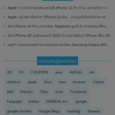
Apple วางจำหน่ายเคสแบตเตอรี่ iPhone 11 ทั้ง 3 รุ่น อย่างเป็นทางการ
Apple ปรับลด-เพิ่มราคา iPhone รุ่นก่อน , บางรุ่นก็เลิกจำหน่าย หลังจากเปิดตัว iPhone 14 Series อย่างเป็นทางการ
ลือ!! iPhone 16 Pro จะมีกล้อง Telephoto ซูมได้ 5 เท่าเหมือน iPhone 15 Pro Max
ลือ!! iPhone SE รุ่นใหม่ของปี 2022 นี้ อาจจะใช้ชื่อว่า iPhone SE+ 5G
หลุด!! ภาพเรนเดอร์ทางการของสมาร์ทโฟน Samsung Galaxy A55 โชว์ดีไซน์กรอบโลหะ และกล้องหลัง 3 ตัว
หมวดหมู่ยอดนิยม
3D
3G
7-ELEVEN
acer
AirPods
Ais
antivirus
apple
Asus
bios
browser
Canon
Dell
Disney+
Dtac
error
Facebook
Fanpage
firefox
GAMEVIL Inc.
google
google chrome
Google Maps
hashtag
Huawei