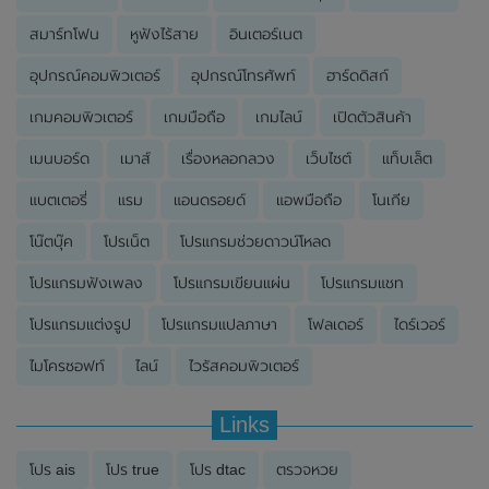
สมาร์ทโฟน
หูฟังไร้สาย
อินเตอร์เนต
อุปกรณ์คอมพิวเตอร์
อุปกรณ์โทรศัพท์
ฮาร์ดดิสก์
เกมคอมพิวเตอร์
เกมมือถือ
เกมไลน์
เปิดตัวสินค้า
เมนบอร์ด
เมาส์
เรื่องหลอกลวง
เว็บไซต์
แท็บเล็ต
แบตเตอรี่
แรม
แอนดรอยด์
แอพมือถือ
โนเกีย
โน๊ตบุ๊ค
โปรเน็ต
โปรแกรมช่วยดาวน์โหลด
โปรแกรมฟังเพลง
โปรแกรมเขียนแผ่น
โปรแกรมแชท
โปรแกรมแต่งรูป
โปรแกรมแปลภาษา
โฟลเดอร์
ไดร์เวอร์
ไมโครซอฟท์
ไลน์
ไวรัสคอมพิวเตอร์
Links
โปร ais
โปร true
โปร dtac
ตรวจหวย