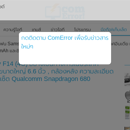
ซต์
ความรู้ไอที
เกมส์
ข่าวไอที
โปรแกรม
มือถือ/แท็บเล็ต
กดติดตาม ComError เพื่อรับข่าวสาร
ทโฟน Samsung Galaxy F14 (4G) อย่างเป็นทางการในประเทศอินเดีย
ใหม่ๆ
00mAh และชิปเซ็ต Qualcomm Snapdragon 680
 F14 (4G) อย่างเป็นทางการในประเทศ
าดใหญ่ 6.6 นิ้ว , กล้องหลัง ความละเอียด
ิปเซ็ต Qualcomm Snapdragon 680