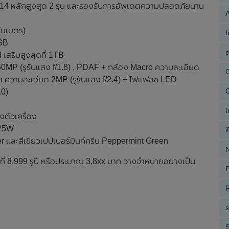
 14 หลักสูงสุด 2 รุ่น และรองรับการอัพเดตความปลอดภัยนาน
A
โนเมตร)
GB
e
เสริมสูงสุดที่ 1TB
50MP (รูรับแสง f/1.8) , PDAF + กล้อง Macro ความละเอียด
pth ความละเอียด 2MP (รูรับแสง f/2.4) + ไฟแฟลช LED
.0)
งตัวเครื่อง
 25W
ilver และสีเขียวเปปเปอร์มินท์กรีน Peppermint Green
N
ี่ 8,999 รูปี หรือประมาณ 3,8xx บาท วางจำหน่ายอย่างเป็น
P
R
S