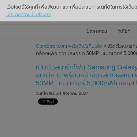
เว็บไซต์นี้ใช้คุกกี้ เพื่อพัฒนา และเพิ่มประสบการณ์ที่ดีในการใช้เว็บไ
นโยบายความเป็นส่วนตัว
ปัญหาคอม
ทิปไอที
ComError.com
»
มือถือ/แท็บเล็ต
» เปิดตัวสมาร์
กล้องหลัง ความละเอียด 50MP , แบตเตอรี่ 5,0
เปิดตัวสมาร์ทโฟน Samsung Galaxy
อินเดีย มาพร้อมหน้าจอแสดงผลแบบขน
50MP , แบตเตอรี่ 5,000mAh และช
วันที่โพสต์: 24 สิงหาคม 2024