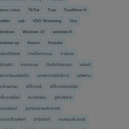
esco Lotus
TikTok
True
TrueMove H
witter
usb
VDO Streaming
Vivo
Windows
Windows 10
windows 8
windows xp
Xiaomi
Youtube
ล้องดิจิตอล
การตั้งค่าระบบ
การ์ดจอ
ีย์บอร์ด
ตามกระแส
ติดตั้งโปรแกรม
ฟอนต์
ัยจากอินเตอร์เน็ต
ยกเลิกการให้บริการ
รหัสผ่าน
ลบโปรแกรม
สติ๊กเกอร์
สติ๊กเกอร์เฟสบุ๊ค
ติ๊กเกอร์ไลน์
สมาร์ทโฟน
หูฟังไร้สาย
ินเตอร์เนต
อุปกรณ์คอมพิวเตอร์
ุปกรณ์โทรศัพท์
ฮาร์ดดิสก์
เกมคอมพิวเตอร์