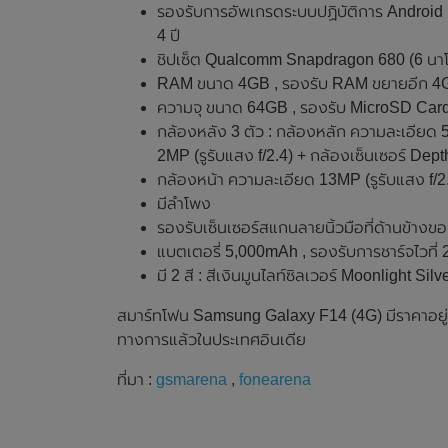
รองรับการอัพเกรดระบบปฏิบัติการ Android
4 ปี
ชิปเซ็ต Qualcomm Snapdragon 680 (6 นา
RAM ขนาด 4GB , รองรับ RAM ขยายอีก 4
ความจุ ขนาด 64GB , รองรับ MicroSD Card 
กล้องหลัง 3 ตัว : กล้องหลัก ความละเอียด 
2MP (รูรับแสง f/2.4) + กล้องเซ็นเซอร์ De
กล้องหน้า ความละเอียด 13MP (รูรับแสง f/2
มีลำโพง
รองรับเซ็นเซอร์สแกนลายนิ้วมือที่ด้านข้างขอ
แบตเตอรี่ 5,000mAh , รองรับการชาร์จไวที่
มี 2 สี : สีเงินมูนไลท์ซิลเวอร์ Moonlight S
สมาร์ทโฟน Samsung Galaxy F14 (4G) มีราคาอยู่ท
ทางการแล้วในประเทศอินเดีย
ที่มา :
gsmarena
,
fonearena