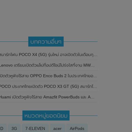
บทความอื่นๆ
สมาร์ทโฟน POCO X4 (5G) รุ่นใหม่ อาจเปิดตัวในเดือนกุมภาพันธ์ 2022 นี้
enovo เตรียมเปิดตัวแล็ปท็อปดีไซน์โปร่งใสที่งาน MWC 2024 ในวันที่ 26-29 กุมภาพันธ์ 2024 นี้
ปิดตัวหูฟังไร้สาย OPPO Enco Buds 2 ในประเทศไทยอย่างเป็นทางการแล้ว มาพร้อมกับดีไซน์ขนาดเล็กกะทัดรัด และเสียงเบสทรงพลัง
OCO ประเทศไทยเปิดตัว POCO X3 GT (5G) สมาร์ทโฟนชิประดับเรือธง ในราคาเพียง 9,999 บาท
Huami เปิดตัวหูฟังไร้สาย Amazfit PowerBuds และ Amazfit ZenBuds TWS
หมวดหมู่ยอดนิยม
3D
3G
7-ELEVEN
acer
AirPods