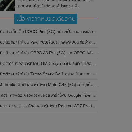
คอมง่ายๆโดยไม่ต้องลงโปรแกรมเพิ่ม
เนื้อหาจากหมวดเดียวกัน
ปิดตัวแท็บเล็ต POCO Pad (5G) อย่างเป็นทางการแล้วในประเทศอินเดีย มาพร้อมชิปเซ็ต Snapdragon 7s Gen 2 ของ Qualcomm และรองรับเครือข่าย 5G
ิดตัวสมาร์ทโฟน Vivo Y03t ในประเทศฟิลิปปินส์อย่างเป็นทางการแล้ว มาพร้อมชิปเซ็ต Unisoc T612 , กล้องหลัง ความละเอียด 13MP , แบตเตอรี่ 5,000mAh และหน้าจอแสดงผล LCD / 90Hz
ปิดตัวสมาร์ทโฟน OPPO A3 Pro (5G) และ OPPO A3x ในประเทศไทยอย่างเป็นทางการแล้ว ในราคาเริ่มต้นเพียง 3,999 บาท
ปิดราคาของสมาร์ทโฟน HMD Skyline ในประเทศไทยอย่างเป็นทางการแล้ว ราคา 14,990 บาท
ปิดตัวสมาร์ทโฟน Tecno Spark Go 1 อย่างเป็นทางการแล้ว มาพร้อมหน้าจอแสดงผล LCD / 120Hz , แบตเตอรี่ 5,000mAh และใช้ชิปเซ็ต Unisoc
Motorola เปิดตัวสมาร์ทโฟน Moto G45 (5G) อย่างเป็นทางการแล้วในอินเดีย
ลุด!! ภาพตัวเครื่องจริงของสมาร์ทโฟน Google Pixel 9a โชว์ดีไซน์ใหม่ กล้องหลังแบนราบ ไม่มีกรอบของกล้องแล้ว
ผย!! ภาพเรนเดอร์ของสมาร์ทโฟน Realme GT7 Pro โชว์ให้เห็นดีไซน์ใหม่ พร้อมเผยรายละเอียดสเปกที่สำคัญบางส่วน