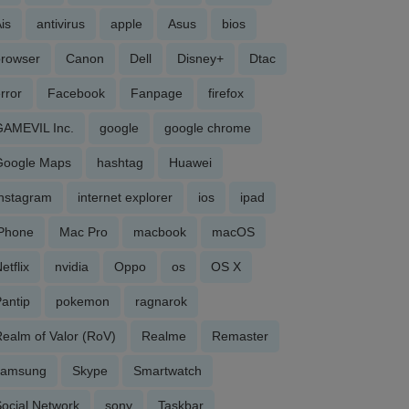
is
antivirus
apple
Asus
bios
browser
Canon
Dell
Disney+
Dtac
rror
Facebook
Fanpage
firefox
GAMEVIL Inc.
google
google chrome
Google Maps
hashtag
Huawei
Instagram
internet explorer
ios
ipad
iPhone
Mac Pro
macbook
macOS
etflix
nvidia
Oppo
os
OS X
antip
pokemon
ragnarok
ealm of Valor (RoV)
Realme
Remaster
samsung
Skype
Smartwatch
ocial Network
sony
Taskbar