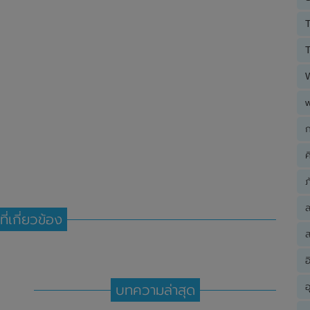
T
T
ก
ค
ภ
ที่เกี่ยวข้อง
ส
อ
อ
บทความล่าสุด