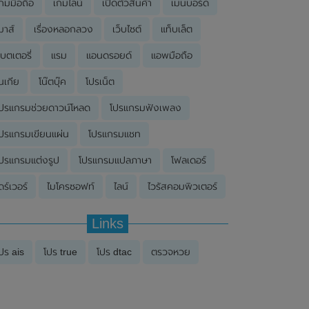
กมมือถือ
เกมไลน์
เปิดตัวสินค้า
เมนบอร์ด
มาส์
เรื่องหลอกลวง
เว็บไซต์
แท็บเล็ต
บตเตอรี่
แรม
แอนดรอยด์
แอพมือถือ
นเกีย
โน๊ตบุ๊ค
โปรเน็ต
ปรแกรมช่วยดาวน์โหลด
โปรแกรมฟังเพลง
ปรแกรมเขียนแผ่น
โปรแกรมแชท
ปรแกรมแต่งรูป
โปรแกรมแปลภาษา
โฟลเดอร์
ดร์เวอร์
ไมโครซอฟท์
ไลน์
ไวรัสคอมพิวเตอร์
Links
ปร ais
โปร true
โปร dtac
ตรวจหวย