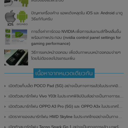
สนใจของแต่ละระบบ
ปัญหาเครื่องค้าง แอพเด้งหลุดใน iOS และ Android มาดู
วิธีแก้กันครับ
การตั้งค่าการ์ดจอ NVIDIA เพื่อการเล่นเกมส์ที่ไหลลื่นขึ้น
พร้อมภาพประกอบ (nvidia control panel settings for
gaming performance)
วิธีการแคปหน้าจอคอม เพื่อจับภาพบนหน้าจอคอมง่ายๆ
โดยไม่ต้องลงโปรแกรมเพิ่ม
เนื้อหาจากหมวดเดียวกัน
เปิดตัวแท็บเล็ต POCO Pad (5G) อย่างเป็นทางการแล้วในประเทศอินเดีย มาพร้อมชิปเซ็ต Snapdragon 7s Gen 2 ของ Qualcomm และรองรับเครือข่าย 5G
เปิดตัวสมาร์ทโฟน Vivo Y03t ในประเทศฟิลิปปินส์อย่างเป็นทางการแล้ว มาพร้อมชิปเซ็ต Unisoc T612 , กล้องหลัง ความละเอียด 13MP , แบตเตอรี่ 5,000mAh และหน้าจอแสดงผล LCD / 90Hz
เปิดตัวสมาร์ทโฟน OPPO A3 Pro (5G) และ OPPO A3x ในประเทศไทยอย่างเป็นทางการแล้ว ในราคาเริ่มต้นเพียง 3,999 บาท
เปิดราคาของสมาร์ทโฟน HMD Skyline ในประเทศไทยอย่างเป็นทางการแล้ว ราคา 14,990 บาท
เปิดตัวสมาร์ทโฟน Tecno Spark Go 1 อย่างเป็นทางการแล้ว มาพร้อมหน้าจอแสดงผล LCD / 120Hz , แบตเตอรี่ 5,000mAh และใช้ชิปเซ็ต Unisoc