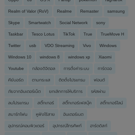
Realm of Valor (RoV)
Realme
Remaster
samsung
Skype
Smartwatch
Social Network
sony
Taskbar
Tesco Lotus
TikTok
True
TrueMove H
Twitter
usb
VDO Streaming
Vivo
Windows
Windows 10
windows 8
windows xp
Xiaomi
Youtube
กล้องดิจิตอล
การตั้งค่าระบบ
การ์ดจอ
คีย์บอร์ด
ตามกระแส
ติดตั้งโปรแกรม
ฟอนต์
ภัยจากอินเตอร์เน็ต
ยกเลิกการให้บริการ
รหัสผ่าน
ลบโปรแกรม
สติ๊กเกอร์
สติ๊กเกอร์เฟสบุ๊ค
สติ๊กเกอร์ไลน์
สมาร์ทโฟน
หูฟังไร้สาย
อินเตอร์เนต
อุปกรณ์คอมพิวเตอร์
อุปกรณ์โทรศัพท์
ฮาร์ดดิสก์