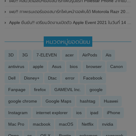
เผย!! คลิปวิดีโอสั้นๆของสมาร์ทโฟนรุ่นแรก Polestar Phone จากแบรนด์รถยนต์ไฟฟ้า Polestar โชว์ดีไซน์แปลกตาไม่ซ้ำใคร
เผย!! ภาพเรนเดอร์ของสมาร์ทโฟนหน้าจอพับได้ Motorola Razr 2023 มาพร้อมหน้าจอแสดงผลด้านนอกที่มีขนาดใหญ่ขึ้น
Apple ยืนยัน!! เตรียมจัดงานเปิดตัว Apple Event 2021 ในวันที่ 14 กันยายน 2021 นี้ คาดเปิดตัว iPhone 13 Series , Apple Watch Series 7 , AirPods 3 และ iPad mini 6 พร้อมกัน
หมวดหมู่ยอดนิยม
3D
3G
7-ELEVEN
acer
AirPods
Ais
antivirus
apple
Asus
bios
browser
Canon
Dell
Disney+
Dtac
error
Facebook
Fanpage
firefox
GAMEVIL Inc.
google
google chrome
Google Maps
hashtag
Huawei
Instagram
internet explorer
ios
ipad
iPhone
Mac Pro
macbook
macOS
Netflix
nvidia
Oppo
os
OS X
Pantip
pokemon
ragnarok