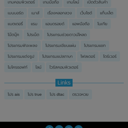
เกมคอมพิวเตอร์
เกมมือถือ
เกมไลน์
เปิดตัวสินค้า
เมนบอร์ด
เมาส์
เรื่องหลอกลวง
เว็บไซต์
แท็บเล็ต
แบตเตอรี่
แรม
แอนดรอยด์
แอพมือถือ
โนเกีย
โน๊ตบุ๊ค
โปรเน็ต
โปรแกรมช่วยดาวน์โหลด
โปรแกรมฟังเพลง
โปรแกรมเขียนแผ่น
โปรแกรมแชท
โปรแกรมแต่งรูป
โปรแกรมแปลภาษา
โฟลเดอร์
ไดร์เวอร์
ไมโครซอฟท์
ไลน์
ไวรัสคอมพิวเตอร์
Links
โปร ais
โปร true
โปร dtac
ตรวจหวย