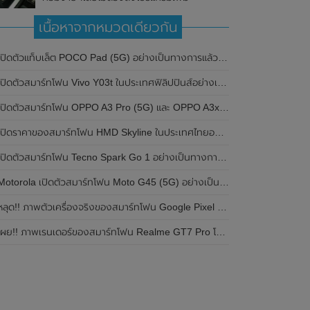
เนื้อหาจากหมวดเดียวกัน
ปิดตัวแท็บเล็ต POCO Pad (5G) อย่างเป็นทางการแล้วในประเทศอินเดีย มาพร้อมชิปเซ็ต Snapdragon 7s Gen 2 ของ Qualcomm และรองรับเครือข่าย 5G
ิดตัวสมาร์ทโฟน Vivo Y03t ในประเทศฟิลิปปินส์อย่างเป็นทางการแล้ว มาพร้อมชิปเซ็ต Unisoc T612 , กล้องหลัง ความละเอียด 13MP , แบตเตอรี่ 5,000mAh และหน้าจอแสดงผล LCD / 90Hz
ปิดตัวสมาร์ทโฟน OPPO A3 Pro (5G) และ OPPO A3x ในประเทศไทยอย่างเป็นทางการแล้ว ในราคาเริ่มต้นเพียง 3,999 บาท
ปิดราคาของสมาร์ทโฟน HMD Skyline ในประเทศไทยอย่างเป็นทางการแล้ว ราคา 14,990 บาท
ปิดตัวสมาร์ทโฟน Tecno Spark Go 1 อย่างเป็นทางการแล้ว มาพร้อมหน้าจอแสดงผล LCD / 120Hz , แบตเตอรี่ 5,000mAh และใช้ชิปเซ็ต Unisoc
Motorola เปิดตัวสมาร์ทโฟน Moto G45 (5G) อย่างเป็นทางการแล้วในอินเดีย
ลุด!! ภาพตัวเครื่องจริงของสมาร์ทโฟน Google Pixel 9a โชว์ดีไซน์ใหม่ กล้องหลังแบนราบ ไม่มีกรอบของกล้องแล้ว
ผย!! ภาพเรนเดอร์ของสมาร์ทโฟน Realme GT7 Pro โชว์ให้เห็นดีไซน์ใหม่ พร้อมเผยรายละเอียดสเปกที่สำคัญบางส่วน