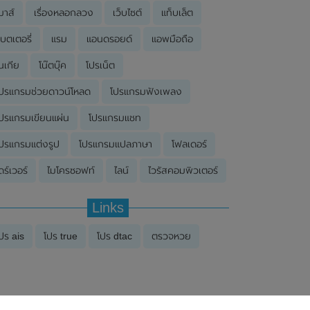
มาส์
เรื่องหลอกลวง
เว็บไซต์
แท็บเล็ต
บตเตอรี่
แรม
แอนดรอยด์
แอพมือถือ
นเกีย
โน๊ตบุ๊ค
โปรเน็ต
ปรแกรมช่วยดาวน์โหลด
โปรแกรมฟังเพลง
ปรแกรมเขียนแผ่น
โปรแกรมแชท
ปรแกรมแต่งรูป
โปรแกรมแปลภาษา
โฟลเดอร์
ดร์เวอร์
ไมโครซอฟท์
ไลน์
ไวรัสคอมพิวเตอร์
Links
ปร ais
โปร true
โปร dtac
ตรวจหวย