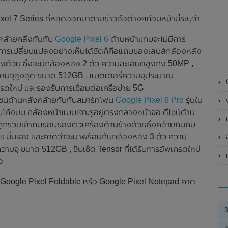
 7 Series ที่หลุดออกมาตามข่าวลือต่างๆก่อนหน้านี้ระบุว่า
่คล้ายคลึงกันกับ
Google Pixel 6
ด้านหน้าแทบจะไม่มีการ
ีการเปลี่ยนแปลงอย่างเห็นได้ชัดก็คือแถบของเลนส์กล้องหลัง
งด้วย ซึ่งจะมีกล้องหลัง 2 ตัว ความละเอียดสูงถึง 50MP ,
วามจุสูงสุด ขนาด 512GB , แบตเตอรี่ความจุประมาณ
กรดใหม่ และรองรับการเชื่อมต่อเครือข่าย 5G
ไซน์ด้านหลังคล้ายกันกับสมาร์ทโฟน
Google Pixel 6 Pro
รุ่นใน
ขอบโค้งมน กล้องหน้าแบบเจาะรูอยู่ตรงกลางหน้าจอ ดีไซน์ด้าน
เ
กรวมเข้ากับขอบของตัวเครื่องด้านข้างด้วยซึ่งคล้ายกันกับ
s
นั่นเอง และคาดว่าจะมาพร้อมกับกล้องหลัง 3 ตัว ความ
ช
มจุ ขนาด 512GB , ชิปเซ็ต Tensor ที่ได้รับการอัพเกรดใหม่
อ
oogle Pixel Foldable หรือ Google Pixel Notepad คาด