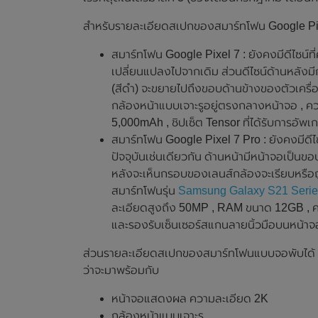
สำหรับรายละเอียดสเปกของสมาร์ทโฟน Google Pixel
สมาร์ทโฟน Google Pixel 7 : ยังคงมีดีไซน์ที
เปลี่ยนแปลงไปจากเดิม ส่วนดีไซน์ด้านหลังม
(สีดำ) จะขยายไปถึงขอบด้านข้างของตัวเครื่อ
กล้องหน้าแบบเจาะรูอยู่ตรงกลางหน้าจอ , ค
5,000mAh , ชิปเซ็ต Tensor ที่ได้รับการอัพเ
สมาร์ทโฟน Google Pixel 7 Pro : ยังคงมีดี
ปัจจุบันเช่นเดียวกัน ด้านหน้ามีหน้าจอเป็น
หลังจะเห็นกรอบของเลนส์กล้องจะเรียบหรือถู
สมาร์ทโฟนรุ่น
Samsung Galaxy S21 Serie
ละเอียดสูงถึง 50MP , RAM ขนาด 12GB , ควา
และรองรับเซ็นเซอร์สแกนลายนิ้วมือบนหน้าจ
ส่วนรายละเอียดสเปกของสมาร์ทโฟนแบบจอพับได้ G
ว่าจะมาพร้อมกับ
หน้าจอแสดงผล ความละเอียด 2K
กล้องหน้าแบบเจาะรู