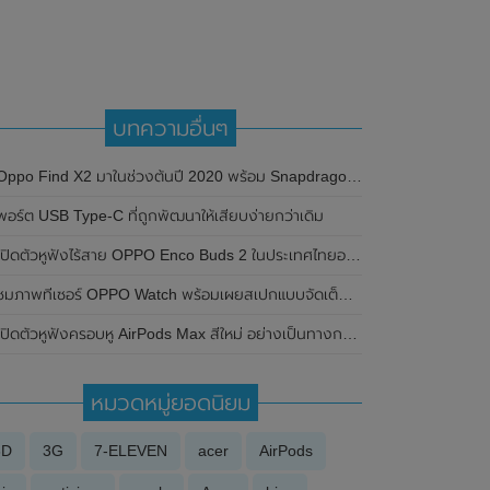
บทความอื่นๆ
Oppo Find X2 มาในช่วงต้นปี 2020 พร้อม Snapdragon 865
พอร์ต USB Type-C ที่ถูกพัฒนาให้เสียบง่ายกว่าเดิม
ปิดตัวหูฟังไร้สาย OPPO Enco Buds 2 ในประเทศไทยอย่างเป็นทางการแล้ว มาพร้อมกับดีไซน์ขนาดเล็กกะทัดรัด และเสียงเบสทรงพลัง
มภาพทีเซอร์ OPPO Watch พร้อมเผยสเปกแบบจัดเต็ม ก่อนเปิดตัวในวันที่ 6 มีนาคม นี้
เปิดตัวหูฟังครอบหู AirPods Max สีใหม่ อย่างเป็นทางการแล้ว
หมวดหมู่ยอดนิยม
3D
3G
7-ELEVEN
acer
AirPods