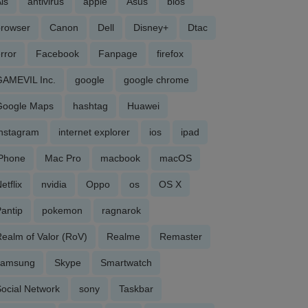
is
antivirus
apple
Asus
bios
browser
Canon
Dell
Disney+
Dtac
rror
Facebook
Fanpage
firefox
GAMEVIL Inc.
google
google chrome
Google Maps
hashtag
Huawei
Instagram
internet explorer
ios
ipad
iPhone
Mac Pro
macbook
macOS
etflix
nvidia
Oppo
os
OS X
antip
pokemon
ragnarok
ealm of Valor (RoV)
Realme
Remaster
samsung
Skype
Smartwatch
ocial Network
sony
Taskbar