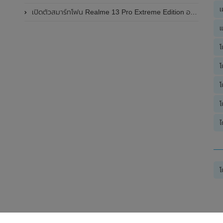
เ
เปิดตัวสมาร์ทโฟน Realme 13 Pro Extreme Edition อย่างเป็นทางการแล้วในประเทศจีน
แ
โ
โ
โ
โ
ไ
โ