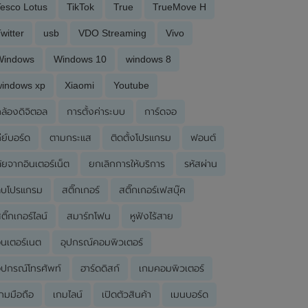
esco Lotus
TikTok
True
TrueMove H
witter
usb
VDO Streaming
Vivo
Windows
Windows 10
windows 8
windows xp
Xiaomi
Youtube
ล้องดิจิตอล
การตั้งค่าระบบ
การ์ดจอ
ีย์บอร์ด
ตามกระแส
ติดตั้งโปรแกรม
ฟอนต์
ัยจากอินเตอร์เน็ต
ยกเลิกการให้บริการ
รหัสผ่าน
ลบโปรแกรม
สติ๊กเกอร์
สติ๊กเกอร์เฟสบุ๊ค
ติ๊กเกอร์ไลน์
สมาร์ทโฟน
หูฟังไร้สาย
ินเตอร์เนต
อุปกรณ์คอมพิวเตอร์
ุปกรณ์โทรศัพท์
ฮาร์ดดิสก์
เกมคอมพิวเตอร์
กมมือถือ
เกมไลน์
เปิดตัวสินค้า
เมนบอร์ด