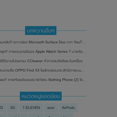
บทความอื่นๆ
มคลิป!! แกะกล่อง Microsoft Surface Duo จาก YouTuber ชื่อดัง Marques Brownlee (MKBHD)
หลุด!! ภาพเรนเดอร์ของ Apple Watch Series 7 มาพร้อมดีไซน์ใหม่ขอบเหลี่ยม
วิธีใช้งานโปรแกรม CCleaner ทำการลบไฟล์ขยะในเครื่อง
บรายชื่อ OPPO Find X3 โผล่ทดสอบประสิทธิภาพบนแอป Benchmark , AnTuTu และ AIDA 64 อาจมาพร้อมกับชิปเซ็ต Snapdragon 870 , RAM 8GB
ผย!! ภาพทีเซอร์ของสมาร์ทโฟน Nothing Phone (2) โชว์ดีไซน์ของตัวเครื่องให้เห็นบางส่วน มาพร้อมไฟ LED แบบใหม่
หมวดหมู่ยอดนิยม
3D
3G
7-ELEVEN
acer
AirPods