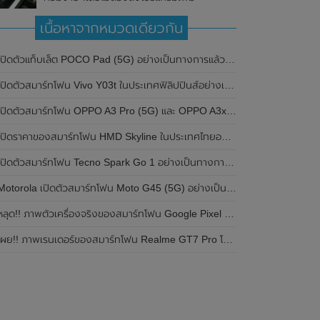
เนื้อหาจากหมวดเดียวกัน
ปิดตัวแท็บเล็ต POCO Pad (5G) อย่างเป็นทางการแล้วในประเทศอินเดีย มาพร้อมชิปเซ็ต Snapdragon 7s Gen 2 ของ Qualcomm และรองรับเครือข่าย 5G
ิดตัวสมาร์ทโฟน Vivo Y03t ในประเทศฟิลิปปินส์อย่างเป็นทางการแล้ว มาพร้อมชิปเซ็ต Unisoc T612 , กล้องหลัง ความละเอียด 13MP , แบตเตอรี่ 5,000mAh และหน้าจอแสดงผล LCD / 90Hz
ปิดตัวสมาร์ทโฟน OPPO A3 Pro (5G) และ OPPO A3x ในประเทศไทยอย่างเป็นทางการแล้ว ในราคาเริ่มต้นเพียง 3,999 บาท
ปิดราคาของสมาร์ทโฟน HMD Skyline ในประเทศไทยอย่างเป็นทางการแล้ว ราคา 14,990 บาท
ปิดตัวสมาร์ทโฟน Tecno Spark Go 1 อย่างเป็นทางการแล้ว มาพร้อมหน้าจอแสดงผล LCD / 120Hz , แบตเตอรี่ 5,000mAh และใช้ชิปเซ็ต Unisoc
Motorola เปิดตัวสมาร์ทโฟน Moto G45 (5G) อย่างเป็นทางการแล้วในอินเดีย
ลุด!! ภาพตัวเครื่องจริงของสมาร์ทโฟน Google Pixel 9a โชว์ดีไซน์ใหม่ กล้องหลังแบนราบ ไม่มีกรอบของกล้องแล้ว
ผย!! ภาพเรนเดอร์ของสมาร์ทโฟน Realme GT7 Pro โชว์ให้เห็นดีไซน์ใหม่ พร้อมเผยรายละเอียดสเปกที่สำคัญบางส่วน