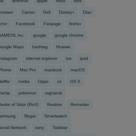
is
antivirus
apple
Asus
bios
browser
Canon
Dell
Disney+
Dtac
rror
Facebook
Fanpage
firefox
GAMEVIL Inc.
google
google chrome
Google Maps
hashtag
Huawei
Instagram
internet explorer
ios
ipad
iPhone
Mac Pro
macbook
macOS
etflix
nvidia
Oppo
os
OS X
antip
pokemon
ragnarok
ealm of Valor (RoV)
Realme
Remaster
samsung
Skype
Smartwatch
ocial Network
sony
Taskbar