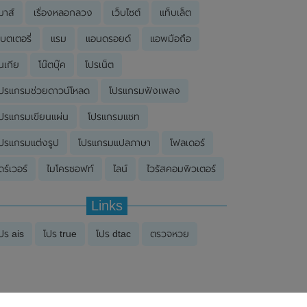
มาส์
เรื่องหลอกลวง
เว็บไซต์
แท็บเล็ต
บตเตอรี่
แรม
แอนดรอยด์
แอพมือถือ
นเกีย
โน๊ตบุ๊ค
โปรเน็ต
ปรแกรมช่วยดาวน์โหลด
โปรแกรมฟังเพลง
ปรแกรมเขียนแผ่น
โปรแกรมแชท
ปรแกรมแต่งรูป
โปรแกรมแปลภาษา
โฟลเดอร์
ดร์เวอร์
ไมโครซอฟท์
ไลน์
ไวรัสคอมพิวเตอร์
Links
ปร ais
โปร true
โปร dtac
ตรวจหวย