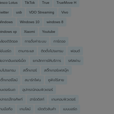
esco Lotus
TikTok
True
TrueMove H
witter
usb
VDO Streaming
Vivo
Windows
Windows 10
windows 8
windows xp
Xiaomi
Youtube
ล้องดิจิตอล
การตั้งค่าระบบ
การ์ดจอ
ีย์บอร์ด
ตามกระแส
ติดตั้งโปรแกรม
ฟอนต์
ัยจากอินเตอร์เน็ต
ยกเลิกการให้บริการ
รหัสผ่าน
ลบโปรแกรม
สติ๊กเกอร์
สติ๊กเกอร์เฟสบุ๊ค
ติ๊กเกอร์ไลน์
สมาร์ทโฟน
หูฟังไร้สาย
ินเตอร์เนต
อุปกรณ์คอมพิวเตอร์
ุปกรณ์โทรศัพท์
ฮาร์ดดิสก์
เกมคอมพิวเตอร์
กมมือถือ
เกมไลน์
เปิดตัวสินค้า
เมนบอร์ด