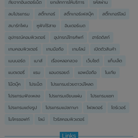
ภัยจากอินเตอร์เน็ต
ยกเลิกการให้บริการ
รหัสผ่าน
ลบโปรแกรม
สติ๊กเกอร์
สติ๊กเกอร์เฟสบุ๊ค
สติ๊กเกอร์ไลน์
สมาร์ทโฟน
หูฟังไร้สาย
อินเตอร์เนต
อุปกรณ์คอมพิวเตอร์
อุปกรณ์โทรศัพท์
ฮาร์ดดิสก์
เกมคอมพิวเตอร์
เกมมือถือ
เกมไลน์
เปิดตัวสินค้า
เมนบอร์ด
เมาส์
เรื่องหลอกลวง
เว็บไซต์
แท็บเล็ต
แบตเตอรี่
แรม
แอนดรอยด์
แอพมือถือ
โนเกีย
โน๊ตบุ๊ค
โปรเน็ต
โปรแกรมช่วยดาวน์โหลด
โปรแกรมฟังเพลง
โปรแกรมเขียนแผ่น
โปรแกรมแชท
โปรแกรมแต่งรูป
โปรแกรมแปลภาษา
โฟลเดอร์
ไดร์เวอร์
ไมโครซอฟท์
ไลน์
ไวรัสคอมพิวเตอร์
Links