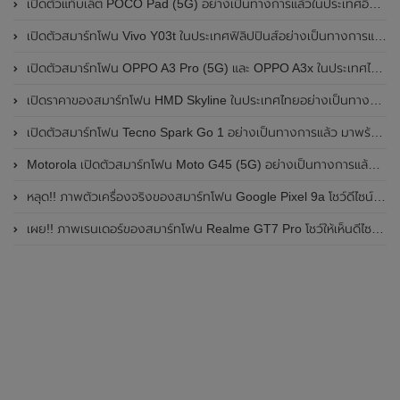
เปิดตัวแท็บเล็ต POCO Pad (5G) อย่างเป็นทางการแล้วในประเทศอินเดีย มาพร้อมชิปเซ็ต Snapdragon 7s Gen 2 ของ Qualcomm และรองรับเครือข่าย 5G
เปิดตัวสมาร์ทโฟน Vivo Y03t ในประเทศฟิลิปปินส์อย่างเป็นทางการแล้ว มาพร้อมชิปเซ็ต Unisoc T612 , กล้องหลัง ความละเอียด 13MP , แบตเตอรี่ 5,000mAh และหน้าจอแสดงผล LCD / 90Hz
เปิดตัวสมาร์ทโฟน OPPO A3 Pro (5G) และ OPPO A3x ในประเทศไทยอย่างเป็นทางการแล้ว ในราคาเริ่มต้นเพียง 3,999 บาท
เปิดราคาของสมาร์ทโฟน HMD Skyline ในประเทศไทยอย่างเป็นทางการแล้ว ราคา 14,990 บาท
เปิดตัวสมาร์ทโฟน Tecno Spark Go 1 อย่างเป็นทางการแล้ว มาพร้อมหน้าจอแสดงผล LCD / 120Hz , แบตเตอรี่ 5,000mAh และใช้ชิปเซ็ต Unisoc
Motorola เปิดตัวสมาร์ทโฟน Moto G45 (5G) อย่างเป็นทางการแล้วในอินเดีย
หลุด!! ภาพตัวเครื่องจริงของสมาร์ทโฟน Google Pixel 9a โชว์ดีไซน์ใหม่ กล้องหลังแบนราบ ไม่มีกรอบของกล้องแล้ว
เผย!! ภาพเรนเดอร์ของสมาร์ทโฟน Realme GT7 Pro โชว์ให้เห็นดีไซน์ใหม่ พร้อมเผยรายละเอียดสเปกที่สำคัญบางส่วน