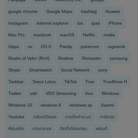
google chrome
Google Maps
hashtag
Huawei
Instagram
internet explorer
ios
ipad
iPhone
Mac Pro
macbook
macOS
Netflix
nvidia
Oppo
os
OS X
Pantip
pokemon
ragnarok
Realm of Valor (RoV)
Realme
Remaster
samsung
Skype
Smartwatch
Social Network
sony
Taskbar
Tesco Lotus
TikTok
True
TrueMove H
Twitter
usb
VDO Streaming
Vivo
Windows
Windows 10
windows 8
windows xp
Xiaomi
Youtube
กล้องดิจิตอล
การตั้งค่าระบบ
การ์ดจอ
คีย์บอร์ด
ตามกระแส
ติดตั้งโปรแกรม
ฟอนต์