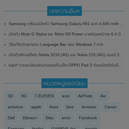
บทความอื่นๆ
Samsung เตรียมเปิดตัว Samsung Galaxy A91 แบต 4,500 mAh รองรับชาร์จเร็ว 45W
เปิดตัว Moto G Stylus และ Moto G8 Power มาพร้อมหน้าจอ 6.4 นิ้ว , ชิปเซ็ต Snapdragon 665
วิธีแก้ไขปัญหาแถบ Language Bar ของ Windows 7 หาย
เปิดตัวฟีเจอร์โฟน Nokia 3210 (4G) และ Nokia 215 (4G) ของปี 2024 อย่างเป็นทางการแล้วในประเทศไทย
หลุด!! รายละเอียดสเปกของแท็บเล็ต OPPO Pad 3 ก่อนเปิดตัวในเร็วๆนี้ มาพร้อมหน้าจอแสดงผล 3K , ชิปเซ็ต Snapdragon 8 Gen 3 และแบตเตอรี่ขนาดใหญ่ 9510mAh
หมวดหมู่ยอดนิยม
3D
3G
7-ELEVEN
acer
AirPods
Ais
antivirus
apple
Asus
bios
browser
Canon
Dell
Disney+
Dtac
error
Facebook
Fanpage
firefox
GAMEVIL Inc.
google