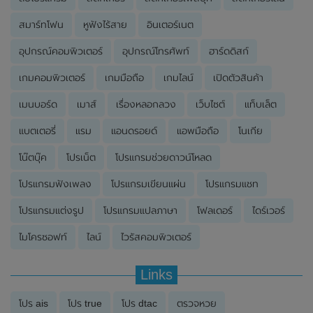
สมาร์ทโฟน
หูฟังไร้สาย
อินเตอร์เนต
อุปกรณ์คอมพิวเตอร์
อุปกรณ์โทรศัพท์
ฮาร์ดดิสก์
เกมคอมพิวเตอร์
เกมมือถือ
เกมไลน์
เปิดตัวสินค้า
เมนบอร์ด
เมาส์
เรื่องหลอกลวง
เว็บไซต์
แท็บเล็ต
แบตเตอรี่
แรม
แอนดรอยด์
แอพมือถือ
โนเกีย
โน๊ตบุ๊ค
โปรเน็ต
โปรแกรมช่วยดาวน์โหลด
โปรแกรมฟังเพลง
โปรแกรมเขียนแผ่น
โปรแกรมแชท
โปรแกรมแต่งรูป
โปรแกรมแปลภาษา
โฟลเดอร์
ไดร์เวอร์
ไมโครซอฟท์
ไลน์
ไวรัสคอมพิวเตอร์
Links
โปร ais
โปร true
โปร dtac
ตรวจหวย