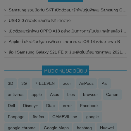
Samsung ร่วมมือกับ SKT เปิดตัวสมาร์ทโฟนรุ่นพิเศษ Samsung Galaxy S23 Ultra BMW M Edition ในเกาหลีใต้
USB 3.0 คืออะไร และมีอะไรที่แตกต่าง
เปิดตัวสมาร์ทโฟน OPPO A18 อย่างเป็นทางการในประเทศไทยแล้ว ในราคาจับต้องได้เพียง 4,499 บาท
Apple กำลังปรับปรุงการพัฒนาและทดสอบ iOS 14 หลังจากพบ BUG จำนวนมากใน iOS 13
ลือ!! Samsung Galaxy S21 FE จะเริ่มผลิตในเดือนกรกฎาคม 2021 นี้ และมาด้วยกันทั้งหมด 4 สี
หมวดหมู่ยอดนิยม
3D
3G
7-ELEVEN
acer
AirPods
Ais
antivirus
apple
Asus
bios
browser
Canon
Dell
Disney+
Dtac
error
Facebook
Fanpage
firefox
GAMEVIL Inc.
google
google chrome
Google Maps
hashtag
Huawei