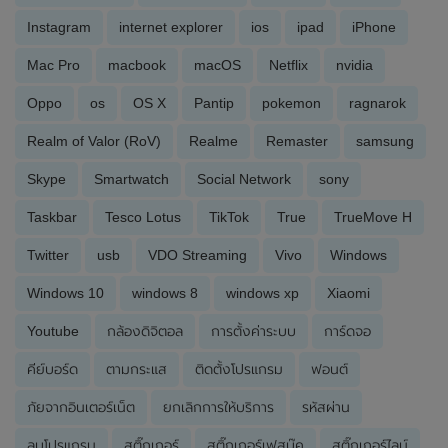
Instagram
internet explorer
ios
ipad
iPhone
Mac Pro
macbook
macOS
Netflix
nvidia
Oppo
os
OS X
Pantip
pokemon
ragnarok
Realm of Valor (RoV)
Realme
Remaster
samsung
Skype
Smartwatch
Social Network
sony
Taskbar
Tesco Lotus
TikTok
True
TrueMove H
Twitter
usb
VDO Streaming
Vivo
Windows
Windows 10
windows 8
windows xp
Xiaomi
Youtube
กล้องดิจิตอล
การตั้งค่าระบบ
การ์ดจอ
คีย์บอร์ด
ตามกระแส
ติดตั้งโปรแกรม
ฟอนต์
ภัยจากอินเตอร์เน็ต
ยกเลิกการให้บริการ
รหัสผ่าน
ลบโปรแกรม
สติ๊กเกอร์
สติ๊กเกอร์เฟสบุ๊ค
สติ๊กเกอร์ไลน์