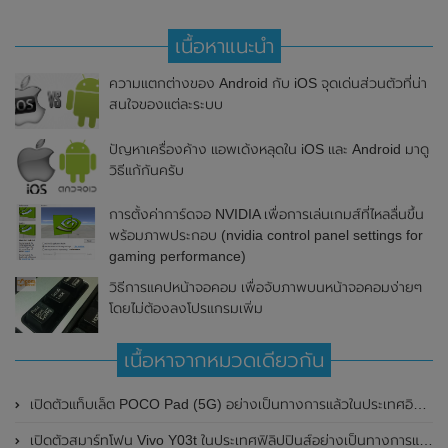
เนื้อหาแนะนำ
ความแตกต่างของ Android กับ iOS จุดเด่นส่วนตัวที่น่า
สนใจของแต่ละระบบ
ปัญหาเครื่องค้าง แอพเด้งหลุดใน iOS และ Android มาดู
วิธีแก้กันครับ
การตั้งค่าการ์ดจอ NVIDIA เพื่อการเล่นเกมส์ที่ไหลลื่นขึ้น
พร้อมภาพประกอบ (nvidia control panel settings for
gaming performance)
วิธีการแคปหน้าจอคอม เพื่อจับภาพบนหน้าจอคอมง่ายๆ
โดยไม่ต้องลงโปรแกรมเพิ่ม
เนื้อหาจากหมวดเดียวกัน
เปิดตัวแท็บเล็ต POCO Pad (5G) อย่างเป็นทางการแล้วในประเทศอินเดีย มาพร้อมชิปเซ็ต Snapdragon 7s Gen 2 ของ Qualcomm และรองรับเครือข่าย 5G
เปิดตัวสมาร์ทโฟน Vivo Y03t ในประเทศฟิลิปปินส์อย่างเป็นทางการแล้ว มาพร้อมชิปเซ็ต Unisoc T612 , กล้องหลัง ความละเอียด 13MP , แบตเตอรี่ 5,000mAh และหน้าจอแสดงผล LCD / 90Hz