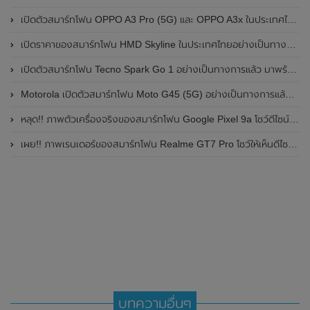
เปิดตัวสมาร์ทโฟน OPPO A3 Pro (5G) และ OPPO A3x ในประเทศไทยอย่างเป็นทางการแล้ว ในราคาเริ่มต้นเพียง 3,999 บาท
เปิดราคาของสมาร์ทโฟน HMD Skyline ในประเทศไทยอย่างเป็นทางการแล้ว ราคา 14,990 บาท
เปิดตัวสมาร์ทโฟน Tecno Spark Go 1 อย่างเป็นทางการแล้ว มาพร้อมหน้าจอแสดงผล LCD / 120Hz , แบตเตอรี่ 5,000mAh และใช้ชิปเซ็ต Unisoc
Motorola เปิดตัวสมาร์ทโฟน Moto G45 (5G) อย่างเป็นทางการแล้วในอินเดีย
หลุด!! ภาพตัวเครื่องจริงของสมาร์ทโฟน Google Pixel 9a โชว์ดีไซน์ใหม่ กล้องหลังแบนราบ ไม่มีกรอบของกล้องแล้ว
เผย!! ภาพเรนเดอร์ของสมาร์ทโฟน Realme GT7 Pro โชว์ให้เห็นดีไซน์ใหม่ พร้อมเผยรายละเอียดสเปกที่สำคัญบางส่วน
บทความอื่นๆ