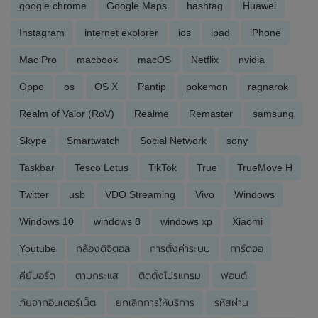
google chrome
Google Maps
hashtag
Huawei
Instagram
internet explorer
ios
ipad
iPhone
Mac Pro
macbook
macOS
Netflix
nvidia
Oppo
os
OS X
Pantip
pokemon
ragnarok
Realm of Valor (RoV)
Realme
Remaster
samsung
Skype
Smartwatch
Social Network
sony
Taskbar
Tesco Lotus
TikTok
True
TrueMove H
Twitter
usb
VDO Streaming
Vivo
Windows
Windows 10
windows 8
windows xp
Xiaomi
Youtube
กล้องดิจิตอล
การตั้งค่าระบบ
การ์ดจอ
คีย์บอร์ด
ตามกระแส
ติดตั้งโปรแกรม
ฟอนต์
ภัยจากอินเตอร์เน็ต
ยกเลิกการให้บริการ
รหัสผ่าน