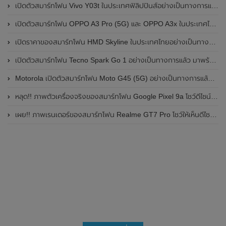
เปิดตัวสมาร์ทโฟน Vivo Y03t ในประเทศฟิลิปปินส์อย่างเป็นทางการแล้ว มาพร้อมชิปเซ็ต Unisoc T612 , กล้องหลัง ความละเอียด 13MP , แบตเตอรี่ 5,000mAh และหน้าจอแสดงผล LCD / 90Hz
เปิดตัวสมาร์ทโฟน OPPO A3 Pro (5G) และ OPPO A3x ในประเทศไทยอย่างเป็นทางการแล้ว ในราคาเริ่มต้นเพียง 3,999 บาท
เปิดราคาของสมาร์ทโฟน HMD Skyline ในประเทศไทยอย่างเป็นทางการแล้ว ราคา 14,990 บาท
เปิดตัวสมาร์ทโฟน Tecno Spark Go 1 อย่างเป็นทางการแล้ว มาพร้อมหน้าจอแสดงผล LCD / 120Hz , แบตเตอรี่ 5,000mAh และใช้ชิปเซ็ต Unisoc
Motorola เปิดตัวสมาร์ทโฟน Moto G45 (5G) อย่างเป็นทางการแล้วในอินเดีย
หลุด!! ภาพตัวเครื่องจริงของสมาร์ทโฟน Google Pixel 9a โชว์ดีไซน์ใหม่ กล้องหลังแบนราบ ไม่มีกรอบของกล้องแล้ว
เผย!! ภาพเรนเดอร์ของสมาร์ทโฟน Realme GT7 Pro โชว์ให้เห็นดีไซน์ใหม่ พร้อมเผยรายละเอียดสเปกที่สำคัญบางส่วน