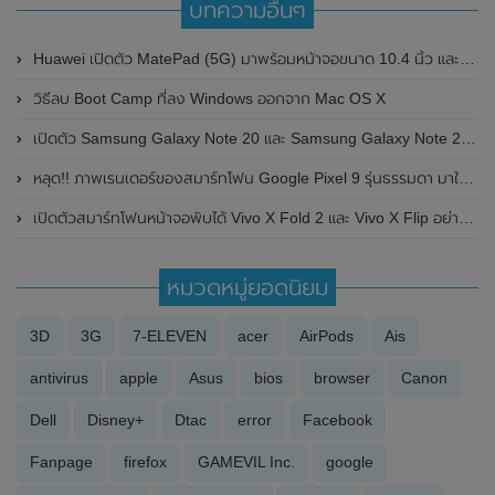
บทความอื่นๆ
Huawei เปิดตัว MatePad (5G) มาพร้อมหน้าจอขนาด 10.4 นิ้ว และชิปเซ็ท Kirin 820
วิธีลบ Boot Camp ที่ลง Windows ออกจาก Mac OS X
เปิดตัว Samsung Galaxy Note 20 และ Samsung Galaxy Note 20 Ultra อย่างเป็นทางการ มาพร้อมหน้าจอแสดงผล , ปากกา S Pen และกล้อง ที่ได้รับการอัพเกรดใหม่
หลุด!! ภาพเรนเดอร์ของสมาร์ทโฟน Google Pixel 9 รุ่นธรรมดา มาในสีฟ้าสดใส พร้อมโชว์ดีไซน์ของตัวเครื่องทั้งด้านหน้าและด้านหลัง
เปิดตัวสมาร์ทโฟนหน้าจอพับได้ Vivo X Fold 2 และ Vivo X Flip อย่างเป็นทางการในประเทศจีน มาพร้อมชิปเซ็ต Snapdragon 8 Series และกล้องจากแบรนด์ Zeiss
หมวดหมู่ยอดนิยม
3D
3G
7-ELEVEN
acer
AirPods
Ais
antivirus
apple
Asus
bios
browser
Canon
Dell
Disney+
Dtac
error
Facebook
Fanpage
firefox
GAMEVIL Inc.
google