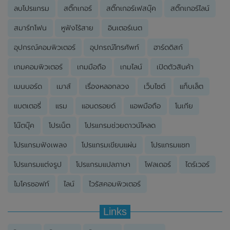
ลบโปรแกรม
สติ๊กเกอร์
สติ๊กเกอร์เฟสบุ๊ค
สติ๊กเกอร์ไลน์
สมาร์ทโฟน
หูฟังไร้สาย
อินเตอร์เนต
อุปกรณ์คอมพิวเตอร์
อุปกรณ์โทรศัพท์
ฮาร์ดดิสก์
เกมคอมพิวเตอร์
เกมมือถือ
เกมไลน์
เปิดตัวสินค้า
เมนบอร์ด
เมาส์
เรื่องหลอกลวง
เว็บไซต์
แท็บเล็ต
แบตเตอรี่
แรม
แอนดรอยด์
แอพมือถือ
โนเกีย
โน๊ตบุ๊ค
โปรเน็ต
โปรแกรมช่วยดาวน์โหลด
โปรแกรมฟังเพลง
โปรแกรมเขียนแผ่น
โปรแกรมแชท
โปรแกรมแต่งรูป
โปรแกรมแปลภาษา
โฟลเดอร์
ไดร์เวอร์
ไมโครซอฟท์
ไลน์
ไวรัสคอมพิวเตอร์
Links