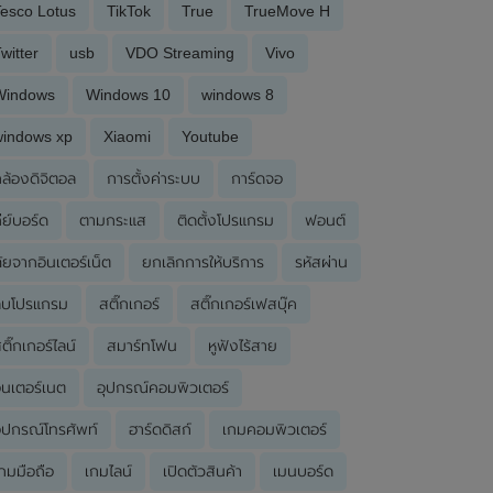
esco Lotus
TikTok
True
TrueMove H
witter
usb
VDO Streaming
Vivo
Windows
Windows 10
windows 8
windows xp
Xiaomi
Youtube
ล้องดิจิตอล
การตั้งค่าระบบ
การ์ดจอ
ีย์บอร์ด
ตามกระแส
ติดตั้งโปรแกรม
ฟอนต์
ัยจากอินเตอร์เน็ต
ยกเลิกการให้บริการ
รหัสผ่าน
ลบโปรแกรม
สติ๊กเกอร์
สติ๊กเกอร์เฟสบุ๊ค
ติ๊กเกอร์ไลน์
สมาร์ทโฟน
หูฟังไร้สาย
ินเตอร์เนต
อุปกรณ์คอมพิวเตอร์
ุปกรณ์โทรศัพท์
ฮาร์ดดิสก์
เกมคอมพิวเตอร์
กมมือถือ
เกมไลน์
เปิดตัวสินค้า
เมนบอร์ด