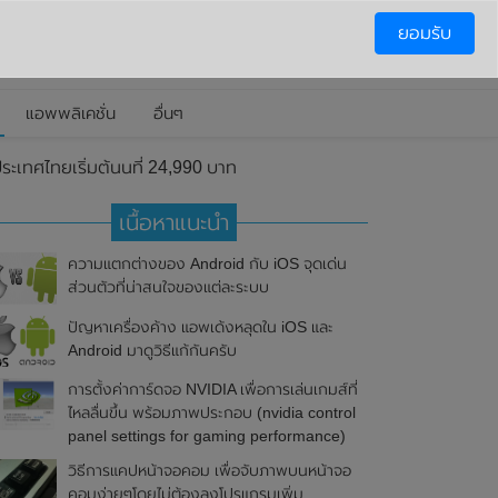
ยอมรับ
แอพพลิเคชั่น
อื่นๆ
ระเทศไทยเริ่มต้นนที่ 24,990 บาท
เนื้อหาแนะนำ
ความแตกต่างของ Android กับ iOS จุดเด่น
ส่วนตัวที่น่าสนใจของแต่ละระบบ
ปัญหาเครื่องค้าง แอพเด้งหลุดใน iOS และ
Android มาดูวิธีแก้กันครับ
การตั้งค่าการ์ดจอ NVIDIA เพื่อการเล่นเกมส์ที่
ไหลลื่นขึ้น พร้อมภาพประกอบ (nvidia control
panel settings for gaming performance)
วิธีการแคปหน้าจอคอม เพื่อจับภาพบนหน้าจอ
คอมง่ายๆโดยไม่ต้องลงโปรแกรมเพิ่ม