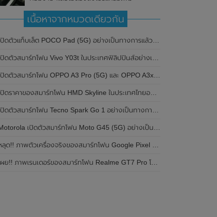
เนื้อหาจากหมวดเดียวกัน
ปิดตัวแท็บเล็ต POCO Pad (5G) อย่างเป็นทางการแล้วในประเทศอินเดีย มาพร้อมชิปเซ็ต Snapdragon 7s Gen 2 ของ Qualcomm และรองรับเครือข่าย 5G
ิดตัวสมาร์ทโฟน Vivo Y03t ในประเทศฟิลิปปินส์อย่างเป็นทางการแล้ว มาพร้อมชิปเซ็ต Unisoc T612 , กล้องหลัง ความละเอียด 13MP , แบตเตอรี่ 5,000mAh และหน้าจอแสดงผล LCD / 90Hz
ปิดตัวสมาร์ทโฟน OPPO A3 Pro (5G) และ OPPO A3x ในประเทศไทยอย่างเป็นทางการแล้ว ในราคาเริ่มต้นเพียง 3,999 บาท
ปิดราคาของสมาร์ทโฟน HMD Skyline ในประเทศไทยอย่างเป็นทางการแล้ว ราคา 14,990 บาท
ปิดตัวสมาร์ทโฟน Tecno Spark Go 1 อย่างเป็นทางการแล้ว มาพร้อมหน้าจอแสดงผล LCD / 120Hz , แบตเตอรี่ 5,000mAh และใช้ชิปเซ็ต Unisoc
Motorola เปิดตัวสมาร์ทโฟน Moto G45 (5G) อย่างเป็นทางการแล้วในอินเดีย
ลุด!! ภาพตัวเครื่องจริงของสมาร์ทโฟน Google Pixel 9a โชว์ดีไซน์ใหม่ กล้องหลังแบนราบ ไม่มีกรอบของกล้องแล้ว
ผย!! ภาพเรนเดอร์ของสมาร์ทโฟน Realme GT7 Pro โชว์ให้เห็นดีไซน์ใหม่ พร้อมเผยรายละเอียดสเปกที่สำคัญบางส่วน