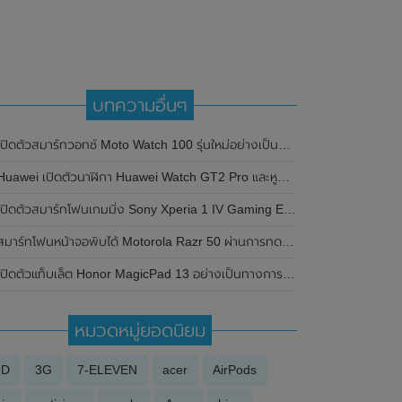
บทความอื่นๆ
ปิดตัวสมาร์ทวอทช์ Moto Watch 100 รุ่นใหม่อย่างเป็นทางการ มาพร้อมฟีเจอร์แบบอัดแน่น ในราคาสุดประหยัด
uawei เปิดตัวนาฬิกา Huawei Watch GT2 Pro และหูฟังไร้สาย Huawei FreeBuds Pro ที่รองรับ ANC ระบบการตัดเสียงรบกวนภายนอก
ปิดตัวสมาร์ทโฟนเกมมิ่ง Sony Xperia 1 IV Gaming Edition มาพร้อม RAM 16GB และอุปกรณ์เสริม Xperia Stream เคสระบายความร้อน
มาร์ทโฟนหน้าจอพับได้ Motorola Razr 50 ผ่านการทดสอบประสิทธิภาพบน Geekbench แล้ว มาพร้อมชิปเซ็ต MediaTek Dimensity SoC ลุ้นเปิดตัวเร็วๆนี้
ปิดตัวแท็บเล็ต Honor MagicPad 13 อย่างเป็นทางการแล้วในประเทศจีน มาพร้อมหน้าจอแสดงผล IMAX Enhanced ขนาด 13 นิ้ว และใช้ชิปเซ็ต Snapdragon 888
หมวดหมู่ยอดนิยม
3D
3G
7-ELEVEN
acer
AirPods