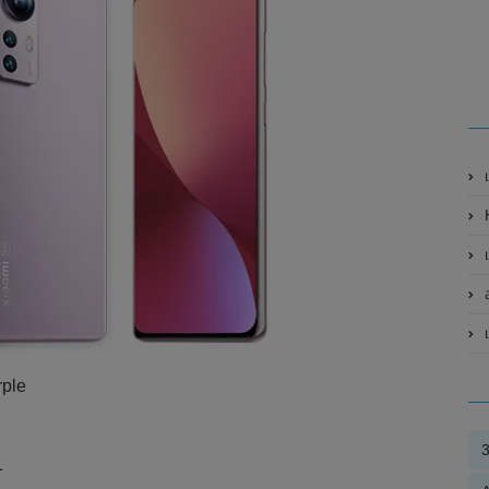
เ
H
เ
ส
เ
rple
1