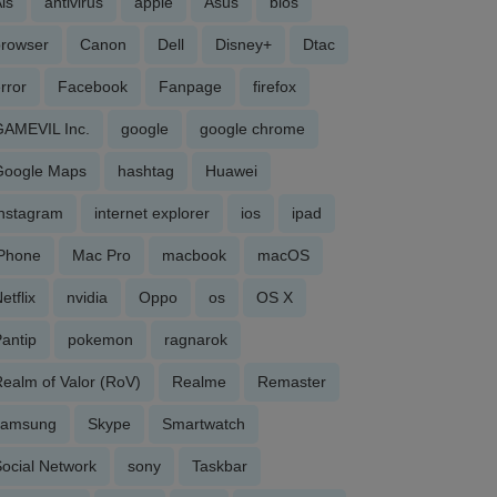
is
antivirus
apple
Asus
bios
browser
Canon
Dell
Disney+
Dtac
rror
Facebook
Fanpage
firefox
GAMEVIL Inc.
google
google chrome
Google Maps
hashtag
Huawei
Instagram
internet explorer
ios
ipad
iPhone
Mac Pro
macbook
macOS
etflix
nvidia
Oppo
os
OS X
antip
pokemon
ragnarok
ealm of Valor (RoV)
Realme
Remaster
samsung
Skype
Smartwatch
ocial Network
sony
Taskbar