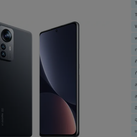
T
T
ก
ค
ภ
ส
อ
อ
เ