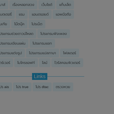
มาส์
เรื่องหลอกลวง
เว็บไซต์
แท็บเล็ต
บตเตอรี่
แรม
แอนดรอยด์
แอพมือถือ
นเกีย
โน๊ตบุ๊ค
โปรเน็ต
ปรแกรมช่วยดาวน์โหลด
โปรแกรมฟังเพลง
ปรแกรมเขียนแผ่น
โปรแกรมแชท
ปรแกรมแต่งรูป
โปรแกรมแปลภาษา
โฟลเดอร์
ดร์เวอร์
ไมโครซอฟท์
ไลน์
ไวรัสคอมพิวเตอร์
Links
ปร ais
โปร true
โปร dtac
ตรวจหวย