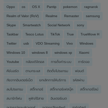
Oppo
os
OS X
Pantip
pokemon
ragnarok
Realm of Valor (RoV)
Realme
Remaster
samsung
Skype
Smartwatch
Social Network
sony
Taskbar
Tesco Lotus
TikTok
True
TrueMove H
Twitter
usb
VDO Streaming
Vivo
Windows
Windows 10
windows 8
windows xp
Xiaomi
Youtube
กล้องดิจิตอล
การตั้งค่าระบบ
การ์ดจอ
คีย์บอร์ด
ตามกระแส
ติดตั้งโปรแกรม
ฟอนต์
ภัยจากอินเตอร์เน็ต
ยกเลิกการให้บริการ
รหัสผ่าน
ลบโปรแกรม
สติ๊กเกอร์
สติ๊กเกอร์เฟสบุ๊ค
สติ๊กเกอร์ไลน์
สมาร์ทโฟน
หูฟังไร้สาย
อินเตอร์เนต
อุปกรณ์คอมพิวเตอร์
อุปกรณ์โทรศัพท์
ฮาร์ดดิสก์