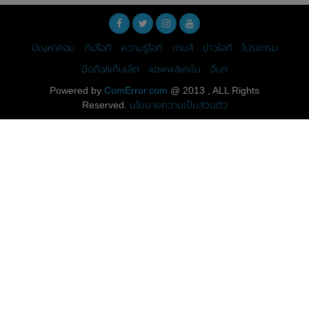
ปัญหาคอม
ทิปไอที
ความรู้ไอที
เกมส์
ข่าวไอที
โปรแกรม
มือถือ/แท็บเล็ต
แอพพลิเคชั่น
อื่นๆ
Powered by
ComError.com
@ 2013 , ALL Rights
Reserved.
นโยบายความเป็นส่วนตัว