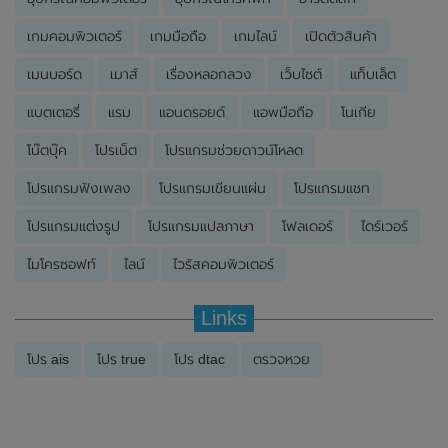
เกมคอมพิวเตอร์
เกมมือถือ
เกมไลน์
เปิดตัวสินค้า
เมนบอร์ด
เมาส์
เรื่องหลอกลวง
เว็บไซต์
แท็บเล็ต
แบตเตอรี่
แรม
แอนดรอยด์
แอพมือถือ
โนเกีย
โน๊ตบุ๊ค
โปรเน็ต
โปรแกรมช่วยดาวน์โหลด
โปรแกรมฟังเพลง
โปรแกรมเขียนแผ่น
โปรแกรมแชท
โปรแกรมแต่งรูป
โปรแกรมแปลภาษา
โฟลเดอร์
ไดร์เวอร์
ไมโครซอฟท์
ไลน์
ไวรัสคอมพิวเตอร์
Links
โปร ais
โปร true
โปร dtac
ตรวจหวย