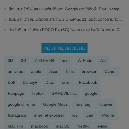
ลือ!! สมาร์ทโฟนแบบจอพับได้ของ Google อาจใช้ชื่อว่า Pixel Notepad และอาจมีราคาถูกกว่า Samsung Galaxy Z Fold 3
ยืนยัน !! เตรียมเปิดตัวสมาร์ทโฟน OnePlus 11 เวอร์ชั่นวางขายทั่วโลก และหูฟังไร้สาย OnePlus Buds Pro 2 ในวันที่ 7 กุมภาพันธ์ 2023
ยืนยัน!! สมาร์ทโฟน POCO F4 (5G) โผล่ทดสอบประสิทธิภาพบน Geekbench มาพร้อมชิป Qualcomm Snapdragon 870 ลุ้นเปิดตัวในเร็วๆนี้
หมวดหมู่ยอดนิยม
3D
3G
7-ELEVEN
acer
AirPods
Ais
antivirus
apple
Asus
bios
browser
Canon
Dell
Disney+
Dtac
error
Facebook
Fanpage
firefox
GAMEVIL Inc.
google
google chrome
Google Maps
hashtag
Huawei
Instagram
internet explorer
ios
ipad
iPhone
Mac Pro
macbook
macOS
Netflix
nvidia