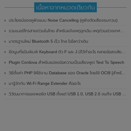
เนื้อหาจากหมวดเดียวกัน
ประโยชน์ของหูฟังแบบ Noise Cancelling (หูฟังตัดเสียงรบกวน)
รวมเบอร์โทรสายด่วนในไทย สำหรับแจ้งเหตุฉุกเฉิน เหตุด่วนช่วงเทศกาล เบอร์ธนาคาร และผู้ให้บริการต่างๆ
มาตรฐานใหม่ Bluetooth 5 เร็ว ไกล ไฉไลกว่าเดิม
ขีดนูนที่แป้นพิมพ์ Keyboard ตัว F และ J มีไว้ทำอะไร คลายข้อสงสัย ขีดที่ปุ่มบนคีย์บอร์ดคืออะไร
Plugin Cordova สำหรับแปลงข้อความเป็นเสียงพูด Text To Speech
วิธีตั้งค่า PHP ให้ใช้งาน Database ของ Oracle โดยใช้ OCI8 [สำหรับ Mac OSX]
มารู้จักกับ Wi-Fi Range Extender คืออะไร
วิวัฒนาการของพอร์ต USB ตั้งแต่ USB 1.0, USB 2.0 จนถึง USB 4 ในปัจจุบัน