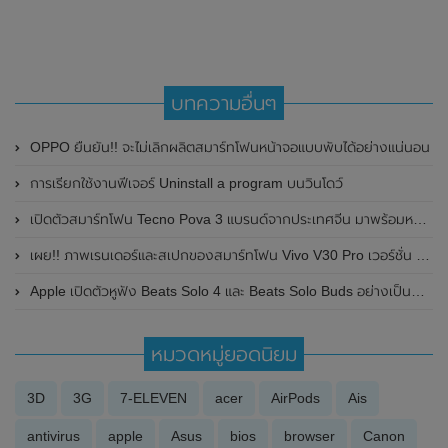
บทความอื่นๆ
OPPO ยืนยัน!! จะไม่เลิกผลิตสมาร์ทโฟนหน้าจอแบบพับได้อย่างแน่นอน
การเรียกใช้งานฟีเจอร์ Uninstall a program บนวินโดว์
เปิดตัวสมาร์ทโฟน Tecno Pova 3 แบรนด์จากประเทศจีน มาพร้อมหน้าจอ LCD , 90Hz และแบตเตอรี่ขนาดใหญ่ 7,000 mAh
เผย!! ภาพเรนเดอร์และสเปกของสมาร์ทโฟน Vivo V30 Pro เวอร์ชั่น Global วางขายทั่วโลก ก่อนเปิดตัวในเร็วๆนี้
Apple เปิดตัวหูฟัง Beats Solo 4 และ Beats Solo Buds อย่างเป็นทางการแล้ว มาพร้อมแบตเตอรี่ที่สามารถใช้งานได้ยาวนานยิ่งขึ้น
หมวดหมู่ยอดนิยม
3D
3G
7-ELEVEN
acer
AirPods
Ais
antivirus
apple
Asus
bios
browser
Canon