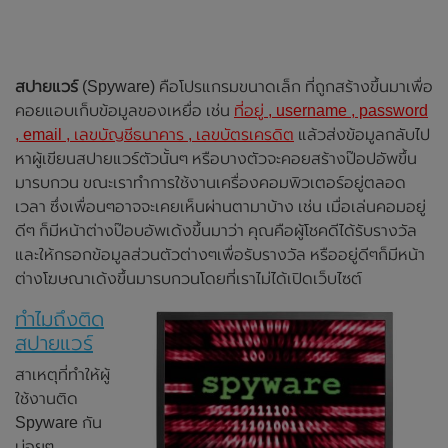
สปายแวร์
(Spyware) คือโปรแกรมขนาดเล็ก ที่ถูกสร้างขึ้นมาเพื่อ
คอยแอบเก็บข้อมูลของเหยื่อ เช่น
ที่อยู่ , username , password
, email , เลขบัญชีธนาคาร , เลขบัตรเครดิต
แล้วส่งข้อมูลกลับไป
หาผู้เขียนสปายแวร์ตัวนั้นๆ หรือบางตัวจะคอยสร้างป๊อปอัพขึ้น
มารบกวน ขณะเราทำการใช้งานเครื่องคอมพิวเตอร์อยู่ตลอด
เวลา ซึ่งเพื่อนๆอาจจะเคยเห็นผ่านตามาบ้าง เช่น เมื่อเล่นคอมอยู่
ดีๆ ก็มีหน้าต่างป๊อบอัพเด้งขึ้นมาว่า คุณคือผู้โชคดีได้รับรางวัล
และให้กรอกข้อมูลส่วนตัวต่างๆเพื่อรับรางวัล หรืออยู่ดีๆก็มีหน้า
ต่างโฆษณาเด้งขึ้นมารบกวนโดยที่เราไม่ได้เปิดเว็บไซต์
ทำไมถึงติด
สปายแวร์
สาเหตุที่ทำให้ผู้
ใช้งานติด
Spyware กัน
บ่อยๆ