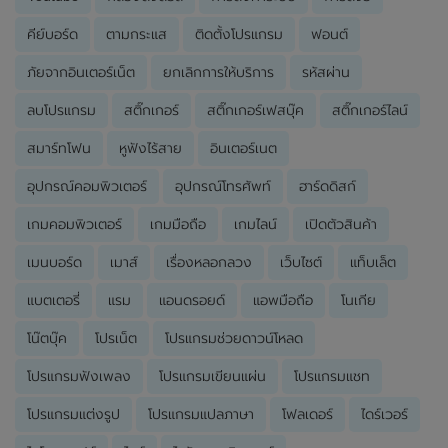
คีย์บอร์ด
ตามกระแส
ติดตั้งโปรแกรม
ฟอนต์
ภัยจากอินเตอร์เน็ต
ยกเลิกการให้บริการ
รหัสผ่าน
ลบโปรแกรม
สติ๊กเกอร์
สติ๊กเกอร์เฟสบุ๊ค
สติ๊กเกอร์ไลน์
สมาร์ทโฟน
หูฟังไร้สาย
อินเตอร์เนต
อุปกรณ์คอมพิวเตอร์
อุปกรณ์โทรศัพท์
ฮาร์ดดิสก์
เกมคอมพิวเตอร์
เกมมือถือ
เกมไลน์
เปิดตัวสินค้า
เมนบอร์ด
เมาส์
เรื่องหลอกลวง
เว็บไซต์
แท็บเล็ต
แบตเตอรี่
แรม
แอนดรอยด์
แอพมือถือ
โนเกีย
โน๊ตบุ๊ค
โปรเน็ต
โปรแกรมช่วยดาวน์โหลด
โปรแกรมฟังเพลง
โปรแกรมเขียนแผ่น
โปรแกรมแชท
โปรแกรมแต่งรูป
โปรแกรมแปลภาษา
โฟลเดอร์
ไดร์เวอร์