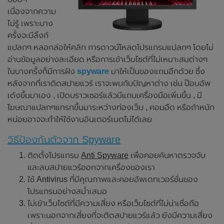
เนื่องจากความ
ไม่รู้ เพราะบาง
ครั้งจะมีลิ้งก์
แปลกๆ หลอกล่อให้คลิก การดาวน์โหลดโปรแกรมแปลกๆ โดยไม่
อ่านข้อมูลอย่างละเอียด หรือการเข้าเว็บไซต์ที่ไม่เหมาะสมต่างๆ
ในบางครั้งก็มีการฝัง
spyware
มาให้เป็นของแถมอีกด้วย ซึ่ง
หลังจากที่เราติดสปายแวร์ เราจะพบกับปัญหาต่าง เช่น ป๊อบอัพ
เด้งขึ้นมาเอง , เปิดบราวเซอร์แล้วมีแถบเครื่องมือเพิ่มขึ้น , มี
โฆษณาแปลกๆแทรกขึ้นมาระหว่างท่องเว็บ , คอมอืด หรือถ้าหนัก
หน่อยอาจจะทำให้ใช้งานอินเตอร์เนตไม่ได้เลย
วิธีป้องกันตัวจาก Spyware
ติดตั้งโปรแกรม
Anti Spyware
เพื่อคอยค้นหาตรวจจับ
และลบสปายแวร์ออกจากเครื่องของเรา
ใช้ Antivirus ที่มีคุณภาพและคอยอัพเดทเวอร์ชั่นของ
โปรแกรมอย่างสม่ำเสมอ
ไม่เข้าเว็บไซต์ที่มีความเสี่ยง หรือเว็บไซต์ที่ไม่น่าเชื่อถือ
เพราะนอกจากเสี่ยงที่จะติดสปายแวร์แล้ว ยังมีความเสี่ยง