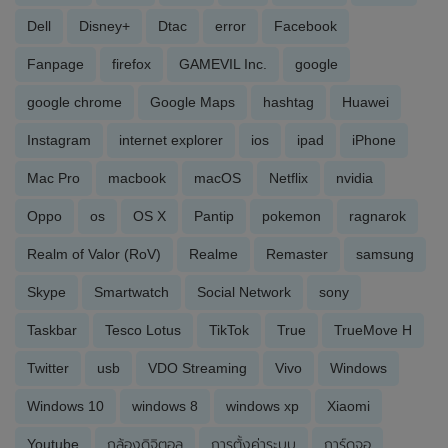
Dell
Disney+
Dtac
error
Facebook
Fanpage
firefox
GAMEVIL Inc.
google
google chrome
Google Maps
hashtag
Huawei
Instagram
internet explorer
ios
ipad
iPhone
Mac Pro
macbook
macOS
Netflix
nvidia
Oppo
os
OS X
Pantip
pokemon
ragnarok
Realm of Valor (RoV)
Realme
Remaster
samsung
Skype
Smartwatch
Social Network
sony
Taskbar
Tesco Lotus
TikTok
True
TrueMove H
Twitter
usb
VDO Streaming
Vivo
Windows
Windows 10
windows 8
windows xp
Xiaomi
Youtube
กล้องดิจิตอล
การตั้งค่าระบบ
การ์ดจอ