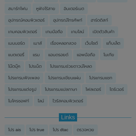
สมาร์ทโฟน
หูฟังไร้สาย
อินเตอร์เนต
อุปกรณ์คอมพิวเตอร์
อุปกรณ์โทรศัพท์
ฮาร์ดดิสก์
เกมคอมพิวเตอร์
เกมมือถือ
เกมไลน์
เปิดตัวสินค้า
เมนบอร์ด
เมาส์
เรื่องหลอกลวง
เว็บไซต์
แท็บเล็ต
แบตเตอรี่
แรม
แอนดรอยด์
แอพมือถือ
โนเกีย
โน๊ตบุ๊ค
โปรเน็ต
โปรแกรมช่วยดาวน์โหลด
โปรแกรมฟังเพลง
โปรแกรมเขียนแผ่น
โปรแกรมแชท
โปรแกรมแต่งรูป
โปรแกรมแปลภาษา
โฟลเดอร์
ไดร์เวอร์
ไมโครซอฟท์
ไลน์
ไวรัสคอมพิวเตอร์
Links
โปร ais
โปร true
โปร dtac
ตรวจหวย