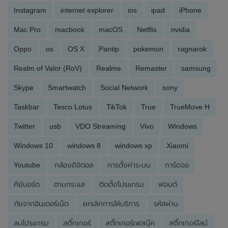
Instagram
internet explorer
ios
ipad
iPhone
Mac Pro
macbook
macOS
Netflix
nvidia
Oppo
os
OS X
Pantip
pokemon
ragnarok
Realm of Valor (RoV)
Realme
Remaster
samsung
Skype
Smartwatch
Social Network
sony
Taskbar
Tesco Lotus
TikTok
True
TrueMove H
Twitter
usb
VDO Streaming
Vivo
Windows
Windows 10
windows 8
windows xp
Xiaomi
Youtube
กล้องดิจิตอล
การตั้งค่าระบบ
การ์ดจอ
คีย์บอร์ด
ตามกระแส
ติดตั้งโปรแกรม
ฟอนต์
ภัยจากอินเตอร์เน็ต
ยกเลิกการให้บริการ
รหัสผ่าน
ลบโปรแกรม
สติ๊กเกอร์
สติ๊กเกอร์เฟสบุ๊ค
สติ๊กเกอร์ไลน์