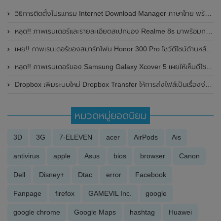
วิธีการติดตั้งโปรแกรม Internet Download Manager ภาษาไทย พร้อมภาพประกอบอย่างละเอียด
หลุด!! ภาพเรนเดอร์และรายละเอียดสเปกของ Realme 8s มาพร้อมกล้อง 3 ตัวความละเอียดสูงถึง 64MP , ชิปเซ็ต Dimensity 810 คาดเปิดตัวในเร็วๆนี้
เผย!! ภาพเรนเดอร์ของสมาร์ทโฟน Honor 300 Pro โชว์ดีไซน์ด้านหลังที่คุ้นเคย พร้อมรายละเอียดสเปกที่สำคัญ
หลุด!! ภาพเรนเดอร์ของ Samsung Galaxy Xcover 5 เผยให้เห็นดีไซน์ที่ทนทาน และได้ผ่านการรับรองจาก Bluetooth SIG แล้ว
Dropbox เพิ่มระบบใหม่ Dropbox Transfer ให้การส่งไฟล์เป็นเรื่องง่ายขึ้น
หมวดหมู่ยอดนิยม
3D
3G
7-ELEVEN
acer
AirPods
Ais
antivirus
apple
Asus
bios
browser
Canon
Dell
Disney+
Dtac
error
Facebook
Fanpage
firefox
GAMEVIL Inc.
google
google chrome
Google Maps
hashtag
Huawei