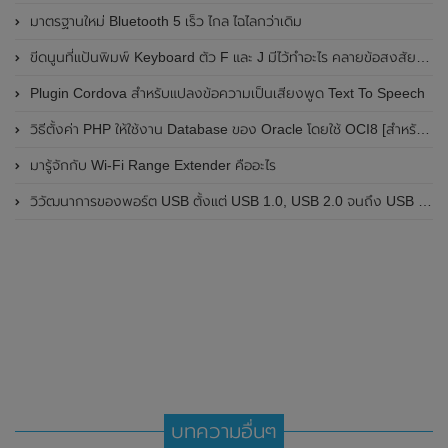
มาตรฐานใหม่ Bluetooth 5 เร็ว ไกล ไฉไลกว่าเดิม
ขีดนูนที่แป้นพิมพ์ Keyboard ตัว F และ J มีไว้ทำอะไร คลายข้อสงสัย ขีดที่ปุ่มบนคีย์บอร์ดคืออะไร
Plugin Cordova สำหรับแปลงข้อความเป็นเสียงพูด Text To Speech
วิธีตั้งค่า PHP ให้ใช้งาน Database ของ Oracle โดยใช้ OCI8 [สำหรับ Mac OSX]
มารู้จักกับ Wi-Fi Range Extender คืออะไร
วิวัฒนาการของพอร์ต USB ตั้งแต่ USB 1.0, USB 2.0 จนถึง USB 4 ในปัจจุบัน
บทความอื่นๆ