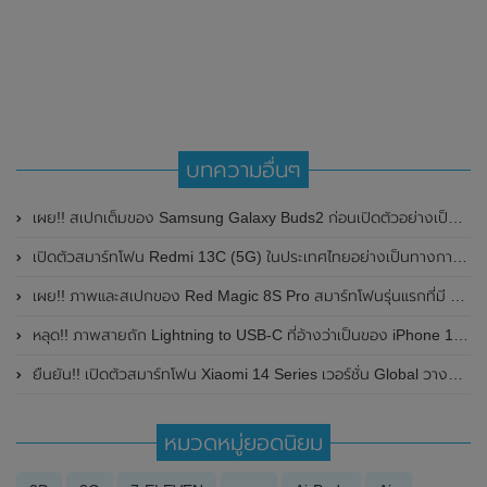
บทความอื่นๆ
เผย!! สเปกเต็มของ Samsung Galaxy Buds2 ก่อนเปิดตัวอย่างเป็นทางการ
เปิดตัวสมาร์ทโฟน Redmi 13C (5G) ในประเทศไทยอย่างเป็นทางการแล้ว ในราคาเริ่มต้นเพียง 4,999 บาท
เผย!! ภาพและสเปกของ Red Magic 8S Pro สมาร์ทโฟนรุ่นแรกที่มี RAM 24GB เตรียมเปิดตัวในวันที่ 5 กรกฎาคม 2023 นี้
หลุด!! ภาพสายถัก Lightning to USB-C ที่อ้างว่าเป็นของ iPhone 12 โชว์ให้เห็นกันแบบชัดๆ
ยืนยัน!! เปิดตัวสมาร์ทโฟน Xiaomi 14 Series เวอร์ชั่น Global วางขายทั่วโลกในวันที่ 25 กุมภาพันธ์ 2024 นี้
หมวดหมู่ยอดนิยม