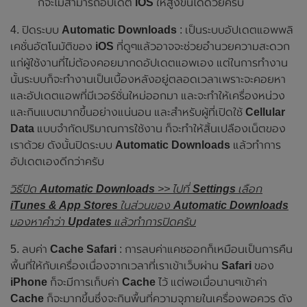
ก็จะไม่สามารถอัปเดต
iOS
ให้สูงขึ้นได้ด้วยครับ
4. ปิดระบบ
Automatic Downloads
: เป็นระบบอัปเดตแอพพลิ
เคชั่นอัตโนมัติของ
iOS
ที่ดูๆแล้วอาจจะช่วยอำนวยความสะดวก
แก่ผู้ใช้งานที่ไม่ต้องคอยมากดอัปเดตแอพเอง แต่ในการทำงาน
นั้นระบบก็จะทำงานเป็นเบื้องหลังอยู่ตลอดเวลาเพราะจะคอยหา
และอัปเดตแอพที่มีเวอร์ชั่นใหม่ออกมา และจะทำให้เครื่องหน่วง
และกินแบตมากขึ้นอย่างแน่นอน และสำหรับผู้ที่เปิดใช้
Cellular
Data
แบบจำกัดปริมาณการใช้งาน ก็จะทำให้สิ้นเปลืองเน็ตของ
เราด้วย ดังนั้นปิดระบบ
Automatic Downloads
แล้วทำการ
อัปเดตเองดีกว่าครับ
วิธีปิด
Automatic Downloads
>> ไปที่
Settings
เลือก
iTunes & App Stores
ในส่วนของ
Automatic Downloads
มองหาคำว่า
Updates
แล้วทำการปิดครับ
5. ลบค่า
Cache Safari
: การลบค่าแคชออกก็เหมือนเป็นการคืน
พื้นที่ให้กับเครื่องเนื่องจากเวลาที่เราเข้าเว็บผ่าน
Safari
ของ
iPhone
ก็จะมีการเก็บค่า
Cache
ไว้ แต่พอเมื่อนานๆเข้าค่า
Cache
ก็จะมากขึ้นซึ่งจะกินพื้นที่ความจุภายในเครื่องพอควร ดัง