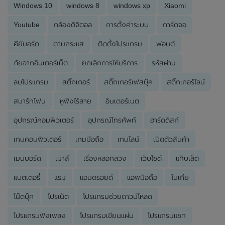
Windows 10
windows 8
windows xp
Xiaomi
Youtube
กล้องดิจิตอล
การตั้งค่าระบบ
การ์ดจอ
คีย์บอร์ด
ตามกระแส
ติดตั้งโปรแกรม
ฟอนต์
ภัยจากอินเตอร์เน็ต
ยกเลิกการให้บริการ
รหัสผ่าน
ลบโปรแกรม
สติ๊กเกอร์
สติ๊กเกอร์เฟสบุ๊ค
สติ๊กเกอร์ไลน์
สมาร์ทโฟน
หูฟังไร้สาย
อินเตอร์เนต
อุปกรณ์คอมพิวเตอร์
อุปกรณ์โทรศัพท์
ฮาร์ดดิสก์
เกมคอมพิวเตอร์
เกมมือถือ
เกมไลน์
เปิดตัวสินค้า
เมนบอร์ด
เมาส์
เรื่องหลอกลวง
เว็บไซต์
แท็บเล็ต
แบตเตอรี่
แรม
แอนดรอยด์
แอพมือถือ
โนเกีย
โน๊ตบุ๊ค
โปรเน็ต
โปรแกรมช่วยดาวน์โหลด
โปรแกรมฟังเพลง
โปรแกรมเขียนแผ่น
โปรแกรมแชท