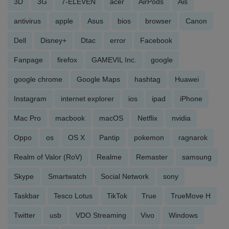
3D
3G
7-ELEVEN
acer
AirPods
Ais
antivirus
apple
Asus
bios
browser
Canon
Dell
Disney+
Dtac
error
Facebook
Fanpage
firefox
GAMEVIL Inc.
google
google chrome
Google Maps
hashtag
Huawei
Instagram
internet explorer
ios
ipad
iPhone
Mac Pro
macbook
macOS
Netflix
nvidia
Oppo
os
OS X
Pantip
pokemon
ragnarok
Realm of Valor (RoV)
Realme
Remaster
samsung
Skype
Smartwatch
Social Network
sony
Taskbar
Tesco Lotus
TikTok
True
TrueMove H
Twitter
usb
VDO Streaming
Vivo
Windows