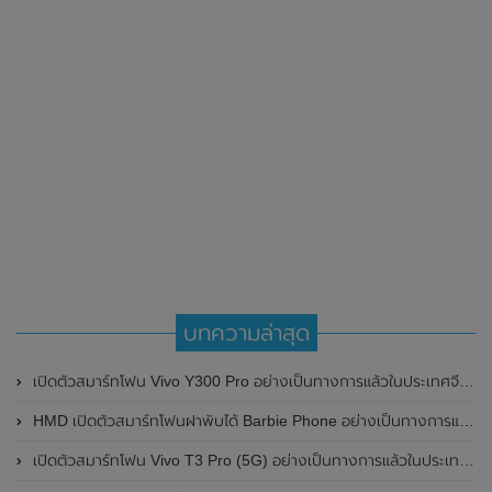
บทความล่าสุด
เปิดตัวสมาร์ทโฟน Vivo Y300 Pro อย่างเป็นทางการแล้วในประเทศจีน มาพร้อมดีไซน์พรีเมี่ยม ทนทาน และแบตเตอรี่สุดอึดขนาดใหญ่ 6,500mAh พร้อมรองรับการชาร์จไว 80W
HMD เปิดตัวสมาร์ทโฟนฝาพับได้ Barbie Phone อย่างเป็นทางการแล้ว มาพร้อมธีมสีชมพูสดใส
เปิดตัวสมาร์ทโฟน Vivo T3 Pro (5G) อย่างเป็นทางการแล้วในประเทศอินเดีย