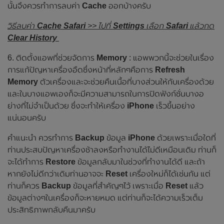
นั้นจึงควรทำการลบค่า
Cache
ออกบ้างครับ
วิธีลบค่า
Cache Safari
>> ไปที่
Settings
เลือก
Safari
แล้วกด
Clear History
6. ติดตั้งแอพที่ช่วยจัดการ
Memory
: แอพพวกนี้จะช่วยในเรื่อง
การแก้ปัญหาเครื่องอืดซึ่งหน้าที่หลักๆคือการ
Refresh
Memory
ตัวเครื่องและจะช่วยคืนเนื้อที่บางส่วนให้กับเครื่องด้วย
และในบางแอพเองก็จะมีความสามารถในการปิดฟังก์ชั่นบางอ
ย่างที่ไม่จำเป็นด้วย ซึ่งจะทำให้เครื่อง
iPhone
เร็วขึ้นอย่าง
แน่นอนครับ
คำแนะนำ ควรทำการ
Backup
ข้อมูล
iPhone
ด้วยเพราะเมื่อใดที่
ท่านประสบปัญหาเครื่องช้าลงหรือทำงานได้ไม่ดีเหมือนเดิม ท่านก็
จะได้ทำการ
Restore
ข้อมูลกลับมาในช่วงที่ทำงานได้ดี และถ้า
หากยังไม่ดีกว่าเดิมท่านอาจจะ
Reset
เครื่องใหม่ก็ได้เช่นกัน แต่
ท่านก็ควร
Backup
ข้อมูลที่สำคัญๆไว้ เพราะเมื่อ
Reset
แล้ว
ข้อมูลต่างๆในเครื่องก็จะหายหมด แต่ท่านก็จะได้ความเร็วเต็ม
ประสิทธิภาพกลับคืนมาครับ