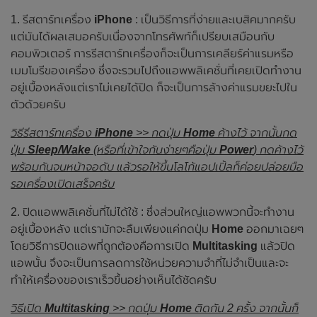
1. รีสตาร์ทเครื่อง
iPhone
: เป็นวิธีการที่ง่ายและเบสิคมากครับ
แต่มันได้ผลเสมอครับเนื่องจากโทรศัพท์ก็เปรียบเสมือนกับ
คอมพิวเตอร์ การรีสตาร์ทเครื่องก็จะเป็นการเคลียร์ค่าแรมหรือ
เมมโมรีของเครื่อง ซึ่งจะรวมไปถึงแอพพลิเคชั่นที่เคยเปิดทำงาน
อยู่เบื้องหลังแต่เราไม่เคยได้ปิด ก็จะเป็นการล้างค่าแรมขยะไปใน
ตัวด้วยครับ
วิธีรีสตาร์ทเครื่อง
iPhone
>> กดปุ่ม
Home
ค้างไว้ จากนั้นกด
ปุ่ม
Sleep/Wake
(หรือที่เข้าใจกันง่ายๆคือปุ่ม
Power
) กดค้างไว้
พร้อมกันจนหน้าจอดับ แล้วรอให้ขึ้นโลโก้แอปเปิ้ลก็ค่อยปล่อยมือ
รอเครื่องเปิดเสร็จครับ
2. ปิดแอพพลิเคชั่นที่ไม่ได้ใช้ : ซึ่งส่วนใหญ่แอพพวกนี้จะทำงาน
อยู่เบื้องหลัง แต่เรามักจะลืมเพียงแค่กดปุ่ม
Home
ออกมาเฉยๆ
โดยวิธีการปิดแอพที่ถูกต้องคือการเปิด
Multitasking
แล้วปิด
แอพนั้น จึงจะเป็นการลดการใช้หน่วยความจำที่ไม่จำเป็นและจะ
ทำให้เครื่องของเราเร็วขึ้นอย่างเห็นได้ชัดครับ
วิธีเปิด
Multitasking
>> กดปุ่ม
Home
ติดกัน 2 ครั้ง จากนั้นก็