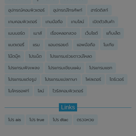
อุปกรณ์คอมพิวเตอร์
อุปกรณ์โทรศัพท์
ฮาร์ดดิสก์
เกมคอมพิวเตอร์
เกมมือถือ
เกมไลน์
เปิดตัวสินค้า
เมนบอร์ด
เมาส์
เรื่องหลอกลวง
เว็บไซต์
แท็บเล็ต
แบตเตอรี่
แรม
แอนดรอยด์
แอพมือถือ
โนเกีย
โน๊ตบุ๊ค
โปรเน็ต
โปรแกรมช่วยดาวน์โหลด
โปรแกรมฟังเพลง
โปรแกรมเขียนแผ่น
โปรแกรมแชท
โปรแกรมแต่งรูป
โปรแกรมแปลภาษา
โฟลเดอร์
ไดร์เวอร์
ไมโครซอฟท์
ไลน์
ไวรัสคอมพิวเตอร์
Links
โปร ais
โปร true
โปร dtac
ตรวจหวย