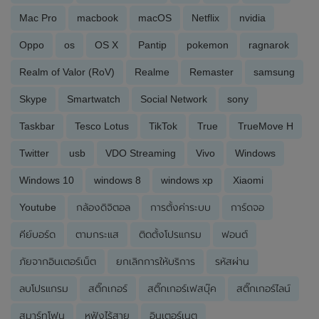
Mac Pro
macbook
macOS
Netflix
nvidia
Oppo
os
OS X
Pantip
pokemon
ragnarok
Realm of Valor (RoV)
Realme
Remaster
samsung
Skype
Smartwatch
Social Network
sony
Taskbar
Tesco Lotus
TikTok
True
TrueMove H
Twitter
usb
VDO Streaming
Vivo
Windows
Windows 10
windows 8
windows xp
Xiaomi
Youtube
กล้องดิจิตอล
การตั้งค่าระบบ
การ์ดจอ
คีย์บอร์ด
ตามกระแส
ติดตั้งโปรแกรม
ฟอนต์
ภัยจากอินเตอร์เน็ต
ยกเลิกการให้บริการ
รหัสผ่าน
ลบโปรแกรม
สติ๊กเกอร์
สติ๊กเกอร์เฟสบุ๊ค
สติ๊กเกอร์ไลน์
สมาร์ทโฟน
หูฟังไร้สาย
อินเตอร์เนต