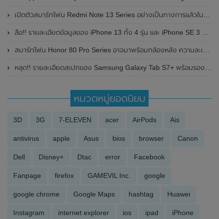
เปิดตัวสมาร์ทโฟน Redmi Note 13 Series อย่างเป็นทางการแล้วในประเทศจีน
ลือ!! รายละเอียดข้อมูลของ iPhone 13 ทั้ง 4 รุ่น และ iPhone SE 3 รุ่นใหม่ จากแหล่งข่าว
สมาร์ทโฟน Honor 80 Pro Series อาจมาพร้อมกล้องหลัง ความละเอียดถึง 160MP , กล้องหน้าคู่ ความละเอียด 50MP และอื่นๆอีกเพียบ ลุ้นเปิดตัว 23 พฤศจิกายน 2022 นี้
หลุด!! รายละเอียดสเปกของ Samsung Galaxy Tab S7+ พร้อมรองรับการชาร์จไวที่ 45 W
หมวดหมู่ยอดนิยม
3D
3G
7-ELEVEN
acer
AirPods
Ais
antivirus
apple
Asus
bios
browser
Canon
Dell
Disney+
Dtac
error
Facebook
Fanpage
firefox
GAMEVIL Inc.
google
google chrome
Google Maps
hashtag
Huawei
Instagram
internet explorer
ios
ipad
iPhone