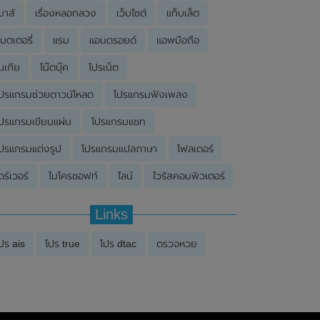
มาส์
เรื่องหลอกลวง
เว็บไซต์
แท็บเล็ต
บตเตอรี่
แรม
แอนดรอยด์
แอพมือถือ
นเกีย
โน๊ตบุ๊ค
โปรเน็ต
ปรแกรมช่วยดาวน์โหลด
โปรแกรมฟังเพลง
ปรแกรมเขียนแผ่น
โปรแกรมแชท
ปรแกรมแต่งรูป
โปรแกรมแปลภาษา
โฟลเดอร์
ดร์เวอร์
ไมโครซอฟท์
ไลน์
ไวรัสคอมพิวเตอร์
Links
ปร ais
โปร true
โปร dtac
ตรวจหวย