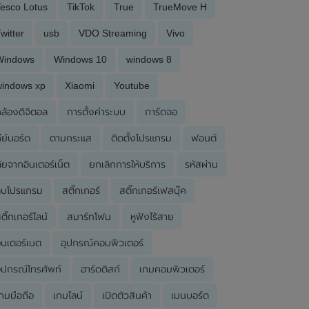
esco Lotus
TikTok
True
TrueMove H
witter
usb
VDO Streaming
Vivo
Windows
Windows 10
windows 8
windows xp
Xiaomi
Youtube
ล้องดิจิตอล
การตั้งค่าระบบ
การ์ดจอ
ีย์บอร์ด
ตามกระแส
ติดตั้งโปรแกรม
ฟอนต์
ัยจากอินเตอร์เน็ต
ยกเลิกการให้บริการ
รหัสผ่าน
ลบโปรแกรม
สติ๊กเกอร์
สติ๊กเกอร์เฟสบุ๊ค
ติ๊กเกอร์ไลน์
สมาร์ทโฟน
หูฟังไร้สาย
ินเตอร์เนต
อุปกรณ์คอมพิวเตอร์
ุปกรณ์โทรศัพท์
ฮาร์ดดิสก์
เกมคอมพิวเตอร์
กมมือถือ
เกมไลน์
เปิดตัวสินค้า
เมนบอร์ด