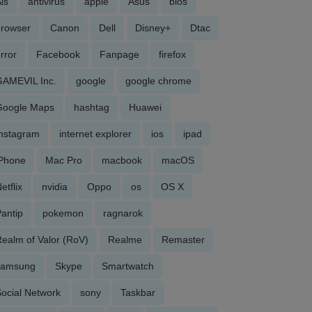
is
antivirus
apple
Asus
bios
browser
Canon
Dell
Disney+
Dtac
rror
Facebook
Fanpage
firefox
GAMEVIL Inc.
google
google chrome
Google Maps
hashtag
Huawei
Instagram
internet explorer
ios
ipad
iPhone
Mac Pro
macbook
macOS
etflix
nvidia
Oppo
os
OS X
antip
pokemon
ragnarok
ealm of Valor (RoV)
Realme
Remaster
samsung
Skype
Smartwatch
ocial Network
sony
Taskbar