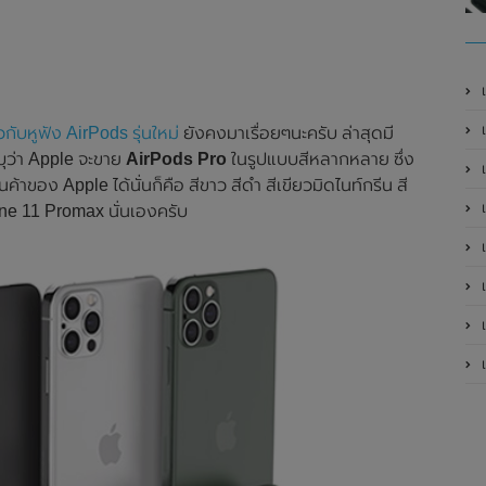
เ
ยวกับหูฟัง AirPods รุ่นใหม่
ยังคงมาเรื่อยๆนะครับ ล่าสุดมี
ุว่า Apple จะขาย
AirPods Pro
ในรูปแบบสีหลากหลาย ซึ่ง
ินค้าของ Apple ได้นั่นก็คือ สีขาว สีดำ สีเขียวมิดไนท์กรีน สี
เป
ne 11 Promax นั่นเองครับ
เป
เป
เป
เป