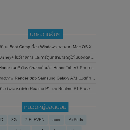
บทความอื่นๆ
วิธีลบ Boot Camp ที่ลง Windows ออกจาก Mac OS X
Disney+ โชว์รายการ และการ์ตูนที่สามารถดูได้ในช่องดิสนีย์พลัส
onor เผย!! ทีเซอร์ของแท็บเล็ต Honor Tab V7 Pro มาพร้อมกับคีย์บอร์ดแม่เหล็ก Magnetic Keyboard และปากกาสไตลัส Stylus เตรียมเปิดตัววันที่ 12 สิงหาคม 2021 นี้
หลุดภาพ Render ของ Samsung Galaxy A71 แบตถึก กล้องหลัง 4 ตัว
ิดตัวสมาร์ทโฟน Realme P1 และ Realme P1 Pro อย่างเป็นทางการแล้ว มาพร้อมหน้าจอแสดงผล OLED / 120Hz , กล้องหลังความละเอียด 50MP และแบตเตอรี่ 5,000mAh พร้อมการชาร์จไวที่ 45W
หมวดหมู่ยอดนิยม
3D
3G
7-ELEVEN
acer
AirPods