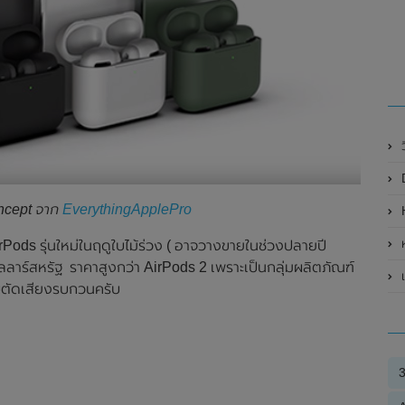
ncept จาก
EverythingApplePro
H
rPods รุ่นใหม่ในฤดูใบไม้ร่วง ( อาจวางขายในช่วงปลายปี
อลลาร์สหรัฐ ราคาสูงกว่า AirPods 2 เพราะเป็นกลุ่มผลิตภัณฑ์
เป
บบตัดเสียงรบกวนครับ