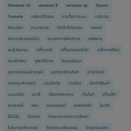
Windows 10
windows 8
windows xp
Xiaomi
Youtube
กล้องดิจิตอล
การตั้งค่าระบบ
การ์ดจอ
คีย์บอร์ด
ตามกระแส
ติดตั้งโปรแกรม
ฟอนต์
ภัยจากอินเตอร์เน็ต
ยกเลิกการให้บริการ
รหัสผ่าน
ลบโปรแกรม
สติ๊กเกอร์
สติ๊กเกอร์เฟสบุ๊ค
สติ๊กเกอร์ไลน์
สมาร์ทโฟน
หูฟังไร้สาย
อินเตอร์เนต
อุปกรณ์คอมพิวเตอร์
อุปกรณ์โทรศัพท์
ฮาร์ดดิสก์
เกมคอมพิวเตอร์
เกมมือถือ
เกมไลน์
เปิดตัวสินค้า
เมนบอร์ด
เมาส์
เรื่องหลอกลวง
เว็บไซต์
แท็บเล็ต
แบตเตอรี่
แรม
แอนดรอยด์
แอพมือถือ
โนเกีย
โน๊ตบุ๊ค
โปรเน็ต
โปรแกรมช่วยดาวน์โหลด
โปรแกรมฟังเพลง
โปรแกรมเขียนแผ่น
โปรแกรมแชท