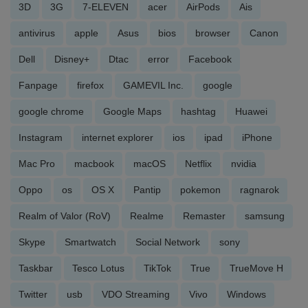
3D
3G
7-ELEVEN
acer
AirPods
Ais
antivirus
apple
Asus
bios
browser
Canon
Dell
Disney+
Dtac
error
Facebook
Fanpage
firefox
GAMEVIL Inc.
google
google chrome
Google Maps
hashtag
Huawei
Instagram
internet explorer
ios
ipad
iPhone
Mac Pro
macbook
macOS
Netflix
nvidia
Oppo
os
OS X
Pantip
pokemon
ragnarok
Realm of Valor (RoV)
Realme
Remaster
samsung
Skype
Smartwatch
Social Network
sony
Taskbar
Tesco Lotus
TikTok
True
TrueMove H
Twitter
usb
VDO Streaming
Vivo
Windows