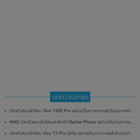
บทความล่าสุด
เปิดตัวสมาร์ทโฟน Vivo Y300 Pro อย่างเป็นทางการแล้วในประเทศจีน มาพร้อมดีไซน์พรีเมี่ยม ทนทาน และแบตเตอรี่สุดอึดขนาดใหญ่ 6,500mAh พร้อมรองรับการชาร์จไว 80W
HMD เปิดตัวสมาร์ทโฟนฝาพับได้ Barbie Phone อย่างเป็นทางการแล้ว มาพร้อมธีมสีชมพูสดใส
เปิดตัวสมาร์ทโฟน Vivo T3 Pro (5G) อย่างเป็นทางการแล้วในประเทศอินเดีย