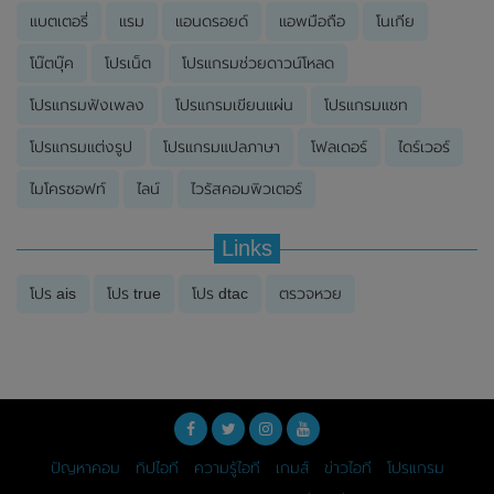
แบตเตอรี่
แรม
แอนดรอยด์
แอพมือถือ
โนเกีย
โน๊ตบุ๊ค
โปรเน็ต
โปรแกรมช่วยดาวน์โหลด
โปรแกรมฟังเพลง
โปรแกรมเขียนแผ่น
โปรแกรมแชท
โปรแกรมแต่งรูป
โปรแกรมแปลภาษา
โฟลเดอร์
ไดร์เวอร์
ไมโครซอฟท์
ไลน์
ไวรัสคอมพิวเตอร์
Links
โปร ais
โปร true
โปร dtac
ตรวจหวย
ปัญหาคอม
ทิปไอที
ความรู้ไอที
เกมส์
ข่าวไอที
โปรแกรม