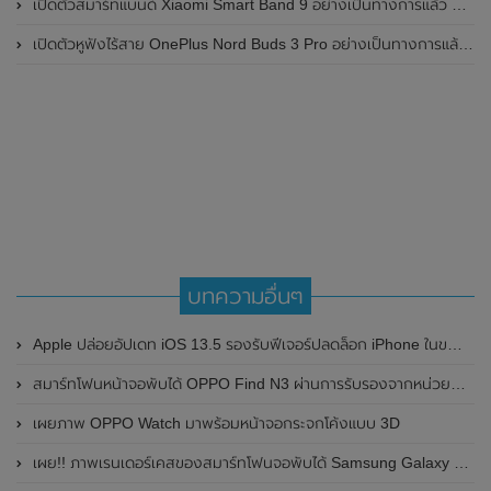
เปิดตัวสมาร์ทแบนด์ Xiaomi Smart Band 9 อย่างเป็นทางการแล้ว มาพร้อมหน้าจอ AMOLED ขนาด 1.62 นิ้ว , ตัวเรือนเป็นโลหะ และแบตเตอรี่สุดอึดสามารถใช้งานได้นานถึง 21 วัน
เปิดตัวหูฟังไร้สาย OnePlus Nord Buds 3 Pro อย่างเป็นทางการแล้ว มาพร้อมระบบตัดเสียงรบกวน (ANC) สามารถลดเสียงรบกวนได้ 49dB และแบตเตอรี่สุดอึดใช้งานได้นานสูงสุดถึง 44 ชั่วโมง
บทความอื่นๆ
Apple ปล่อยอัปเดท iOS 13.5 รองรับฟีเจอร์ปลดล็อก iPhone ในขณะที่สวมหน้ากากได้อย่างรวดเร็ว
สมาร์ทโฟนหน้าจอพับได้ OPPO Find N3 ผ่านการรับรองจากหน่วยงาน 3C ของประเทศจีนแล้ว มาพร้อมรองรับการชาร์จไวที่ 100W คาดเปิดตัวในเร็วๆนี้
เผยภาพ OPPO Watch มาพร้อมหน้าจอกระจกโค้งแบบ 3D
เผย!! ภาพเรนเดอร์เคสของสมาร์ทโฟนจอพับได้ Samsung Galaxy Z Flip 3 ก่อนเปิดตัว 11 สิงหาคม 2021 นี้ โชว์ดีไซน์แปลกใหม่ไม่ซ้ำใคร