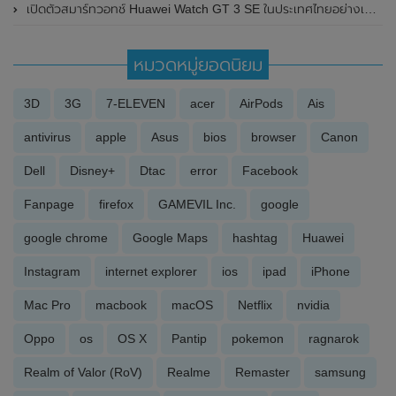
เปิดตัวสมาร์ทวอทช์ Huawei Watch GT 3 SE ในประเทศไทยอย่างเป็นทางการแล้ว มาพร้อมแบตเตอรี่ยาวนาน 2 อาทิตย์ , โหมดการออกกำลังกาย 100+ โหมด และน้ำหนักเบา ในราคาเพียง 6,499 บาท
หมวดหมู่ยอดนิยม
3D
3G
7-ELEVEN
acer
AirPods
Ais
antivirus
apple
Asus
bios
browser
Canon
Dell
Disney+
Dtac
error
Facebook
Fanpage
firefox
GAMEVIL Inc.
google
google chrome
Google Maps
hashtag
Huawei
Instagram
internet explorer
ios
ipad
iPhone
Mac Pro
macbook
macOS
Netflix
nvidia
Oppo
os
OS X
Pantip
pokemon
ragnarok
Realm of Valor (RoV)
Realme
Remaster
samsung