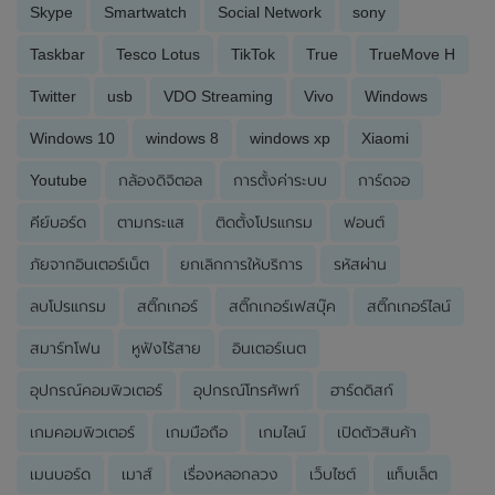
Skype
Smartwatch
Social Network
sony
Taskbar
Tesco Lotus
TikTok
True
TrueMove H
Twitter
usb
VDO Streaming
Vivo
Windows
Windows 10
windows 8
windows xp
Xiaomi
Youtube
กล้องดิจิตอล
การตั้งค่าระบบ
การ์ดจอ
คีย์บอร์ด
ตามกระแส
ติดตั้งโปรแกรม
ฟอนต์
ภัยจากอินเตอร์เน็ต
ยกเลิกการให้บริการ
รหัสผ่าน
ลบโปรแกรม
สติ๊กเกอร์
สติ๊กเกอร์เฟสบุ๊ค
สติ๊กเกอร์ไลน์
สมาร์ทโฟน
หูฟังไร้สาย
อินเตอร์เนต
อุปกรณ์คอมพิวเตอร์
อุปกรณ์โทรศัพท์
ฮาร์ดดิสก์
เกมคอมพิวเตอร์
เกมมือถือ
เกมไลน์
เปิดตัวสินค้า
เมนบอร์ด
เมาส์
เรื่องหลอกลวง
เว็บไซต์
แท็บเล็ต