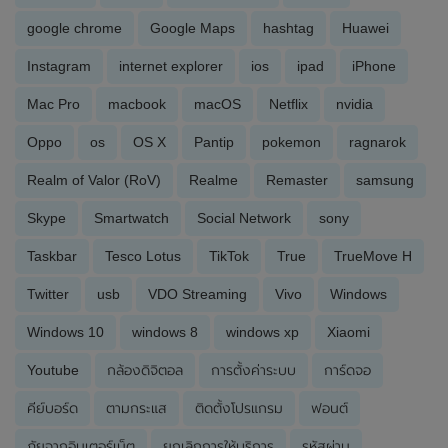
google chrome
Google Maps
hashtag
Huawei
Instagram
internet explorer
ios
ipad
iPhone
Mac Pro
macbook
macOS
Netflix
nvidia
Oppo
os
OS X
Pantip
pokemon
ragnarok
Realm of Valor (RoV)
Realme
Remaster
samsung
Skype
Smartwatch
Social Network
sony
Taskbar
Tesco Lotus
TikTok
True
TrueMove H
Twitter
usb
VDO Streaming
Vivo
Windows
Windows 10
windows 8
windows xp
Xiaomi
Youtube
กล้องดิจิตอล
การตั้งค่าระบบ
การ์ดจอ
คีย์บอร์ด
ตามกระแส
ติดตั้งโปรแกรม
ฟอนต์
ภัยจากอินเตอร์เน็ต
ยกเลิกการให้บริการ
รหัสผ่าน