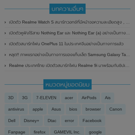
บทความอื่นๆ
เปิดตัว Realme Watch S สมาร์ทวอทช์ที่มีหน้าจอความละเอียดสูง , แบตเตอรี่ขนาดใหญ่ และรองรับ SpO2 การตรวจจับระดับออกซิเจนในเลือด
เปิดตัวหูฟังไร้สาย Nothing Ear และ Nothing Ear (a) อย่างเป็นทางการแล้ว ในราคาเริ่มต้นเพียง 3,799 บาทเท่านั้น
เปิดตัวสมาร์ทโฟน OnePlus 11 ในประเทศจีนอย่างเป็นทางการแล้ว
หลุด!! ภาพแรกอย่างเป็นทางการของแท็บเล็ต Samsung Galaxy Tab A8 รุ่นใหม่ คาดอาจเปิดตัวเร็วๆนี้
Realme ประเทศไทย เปิดตัวสมาร์ทโฟน Realme 9i มาพร้อมกับชิปเซ็ต Snapdragon 680 , กล้องหลัง AI 3 ตัว และระบบชาร์จไว Dart Charge ที่ 33W ในราคาสุดคุ้มเพียง 7,999 บาท
หมวดหมู่ยอดนิยม
3D
3G
7-ELEVEN
acer
AirPods
Ais
antivirus
apple
Asus
bios
browser
Canon
Dell
Disney+
Dtac
error
Facebook
Fanpage
firefox
GAMEVIL Inc.
google