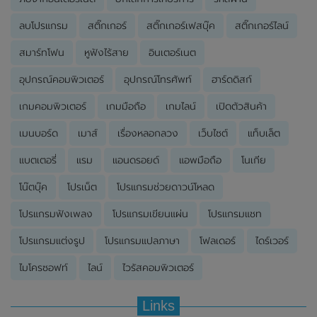
ลบโปรแกรม
สติ๊กเกอร์
สติ๊กเกอร์เฟสบุ๊ค
สติ๊กเกอร์ไลน์
สมาร์ทโฟน
หูฟังไร้สาย
อินเตอร์เนต
อุปกรณ์คอมพิวเตอร์
อุปกรณ์โทรศัพท์
ฮาร์ดดิสก์
เกมคอมพิวเตอร์
เกมมือถือ
เกมไลน์
เปิดตัวสินค้า
เมนบอร์ด
เมาส์
เรื่องหลอกลวง
เว็บไซต์
แท็บเล็ต
แบตเตอรี่
แรม
แอนดรอยด์
แอพมือถือ
โนเกีย
โน๊ตบุ๊ค
โปรเน็ต
โปรแกรมช่วยดาวน์โหลด
โปรแกรมฟังเพลง
โปรแกรมเขียนแผ่น
โปรแกรมแชท
โปรแกรมแต่งรูป
โปรแกรมแปลภาษา
โฟลเดอร์
ไดร์เวอร์
ไมโครซอฟท์
ไลน์
ไวรัสคอมพิวเตอร์
Links