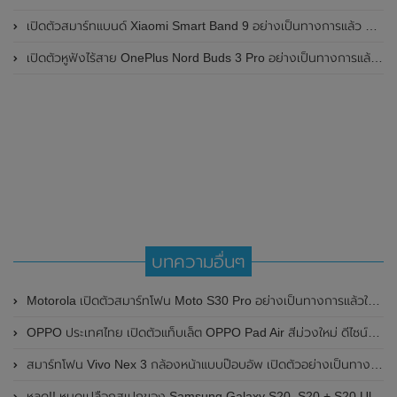
เปิดตัวสมาร์ทแบนด์ Xiaomi Smart Band 9 อย่างเป็นทางการแล้ว มาพร้อมหน้าจอ AMOLED ขนาด 1.62 นิ้ว , ตัวเรือนเป็นโลหะ และแบตเตอรี่สุดอึดสามารถใช้งานได้นานถึง 21 วัน
เปิดตัวหูฟังไร้สาย OnePlus Nord Buds 3 Pro อย่างเป็นทางการแล้ว มาพร้อมระบบตัดเสียงรบกวน (ANC) สามารถลดเสียงรบกวนได้ 49dB และแบตเตอรี่สุดอึดใช้งานได้นานสูงสุดถึง 44 ชั่วโมง
บทความอื่นๆ
Motorola เปิดตัวสมาร์ทโฟน Moto S30 Pro อย่างเป็นทางการแล้วในประเทศจีน
OPPO ประเทศไทย เปิดตัวแท็บเล็ต OPPO Pad Air สีม่วงใหม่ ดีไซน์สวย ทันสมัย ในราคาเพียง 10,990 บาท
สมาร์ทโฟน Vivo Nex 3 กล้องหน้าแบบป๊อบอัพ เปิดตัวอย่างเป็นทางการ
หลุด!! หมดเปลือกสเปกของ Samsung Galaxy S20, S20 +,S20 Ultra ก่อนเปิดตัวในวันที่ 11 กุมภาพันธ์ 2020 นี้