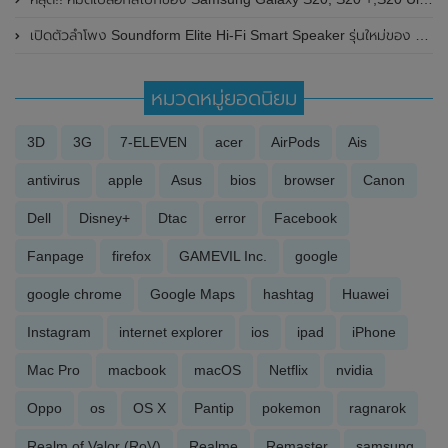
เปิดตัวลำโพง Soundform Elite Hi-Fi Smart Speaker รุ่นใหม่ของ Belkin มาพร้อมแท่นชาร์จไร้สาย
หมวดหมู่ยอดนิยม
3D
3G
7-ELEVEN
acer
AirPods
Ais
antivirus
apple
Asus
bios
browser
Canon
Dell
Disney+
Dtac
error
Facebook
Fanpage
firefox
GAMEVIL Inc.
google
google chrome
Google Maps
hashtag
Huawei
Instagram
internet explorer
ios
ipad
iPhone
Mac Pro
macbook
macOS
Netflix
nvidia
Oppo
os
OS X
Pantip
pokemon
ragnarok
Realm of Valor (RoV)
Realme
Remaster
samsung