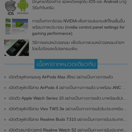
ปัญหาเครื่องค้าง แอพเด้งหลุดใน iOS และ Android มาดู
วิธีแก้กันครับ
การตั้งค่าการ์ดจอ NVIDIA เพื่อการเล่นเกมส์ที่ไหลลื่นขึ้น
พร้อมภาพประกอบ (nvidia control panel settings for
gaming performance)
วิธีการแคปหน้าจอคอม เพื่อจับภาพบนหน้าจอคอมง่ายๆ
โดยไม่ต้องลงโปรแกรมเพิ่ม
เนื้อหาจากหมวดเดียวกัน
เปิดตัวหูฟังครอบหู AirPods Max สีใหม่ อย่างเป็นทางการแล้ว
เปิดตัวหูฟังไร้สาย AirPods 4 อย่างเป็นทางการแล้ว มาพร้อม ANC และฟีเจอร์ใหม่มากมาย
เปิดตัว Apple Watch Series 10 อย่างเป็นทางการแล้ว มาพร้อมชิปเซ็ตรุ่น S10
เปิดตัวหูฟังไร้สาย Vivo TWS 3e อย่างเป็นทางการแล้วในประเทศอินเดีย มาพร้อมระบบตัดเสียงรบกวน ANC ที่ 30dB , ป้องกันฝุ่นและกันน้ำที่ระดับ IP54 , แบตเตอรี่สามารถใช้งานนานสูงสุด 36 ชั่วโมง
เปิดตัวหูฟังไร้สาย Realme Buds T310 อย่างเป็นทางการในประเทศอินเดีย มาพร้อมระบบตัดเสียงรบกวน ANC สูงสุด 46dB , เสียงรอบทิศทาง 360 องศา , แบตเตอรี่สามารถใช้งานได้นานสูงสุด 40 ชั่วโมง
เปิดตัวสมาร์ทวอทช์ Realme Watch S2 อย่างเป็นทางการในประเทศอินเดีย มาพร้อมตัวเรือนสแตนเลสสตีล , หน้าจอแสดงผล AMOLED ขนาด 1.43 นิ้ว , แบตเตอรี่ขนาดใหญ่ใช้งานได้นาน 20 วัน และรองรับคำสั่งเสียง Super AI Engine ที่ขับเคลื่อนโดย ChatGPT