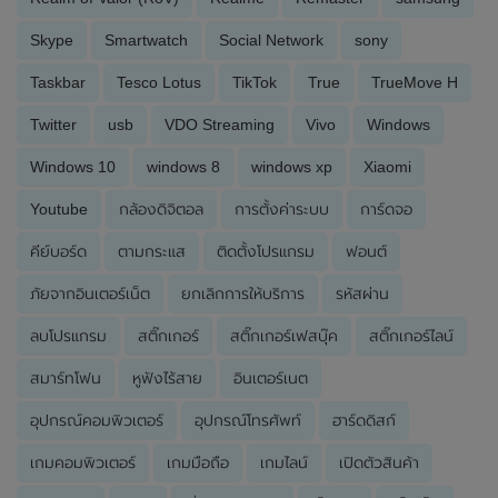
Skype
Smartwatch
Social Network
sony
Taskbar
Tesco Lotus
TikTok
True
TrueMove H
Twitter
usb
VDO Streaming
Vivo
Windows
Windows 10
windows 8
windows xp
Xiaomi
Youtube
กล้องดิจิตอล
การตั้งค่าระบบ
การ์ดจอ
คีย์บอร์ด
ตามกระแส
ติดตั้งโปรแกรม
ฟอนต์
ภัยจากอินเตอร์เน็ต
ยกเลิกการให้บริการ
รหัสผ่าน
ลบโปรแกรม
สติ๊กเกอร์
สติ๊กเกอร์เฟสบุ๊ค
สติ๊กเกอร์ไลน์
สมาร์ทโฟน
หูฟังไร้สาย
อินเตอร์เนต
อุปกรณ์คอมพิวเตอร์
อุปกรณ์โทรศัพท์
ฮาร์ดดิสก์
เกมคอมพิวเตอร์
เกมมือถือ
เกมไลน์
เปิดตัวสินค้า