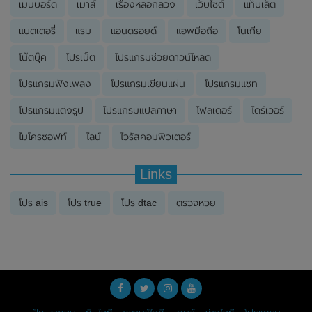
เมนบอร์ด
เมาส์
เรื่องหลอกลวง
เว็บไซต์
แท็บเล็ต
แบตเตอรี่
แรม
แอนดรอยด์
แอพมือถือ
โนเกีย
โน๊ตบุ๊ค
โปรเน็ต
โปรแกรมช่วยดาวน์โหลด
โปรแกรมฟังเพลง
โปรแกรมเขียนแผ่น
โปรแกรมแชท
โปรแกรมแต่งรูป
โปรแกรมแปลภาษา
โฟลเดอร์
ไดร์เวอร์
ไมโครซอฟท์
ไลน์
ไวรัสคอมพิวเตอร์
Links
โปร ais
โปร true
โปร dtac
ตรวจหวย