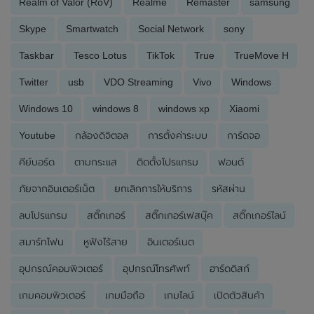
Realm of Valor (RoV)
Realme
Remaster
samsung
Skype
Smartwatch
Social Network
sony
Taskbar
Tesco Lotus
TikTok
True
TrueMove H
Twitter
usb
VDO Streaming
Vivo
Windows
Windows 10
windows 8
windows xp
Xiaomi
Youtube
กล้องดิจิตอล
การตั้งค่าระบบ
การ์ดจอ
คีย์บอร์ด
ตามกระแส
ติดตั้งโปรแกรม
ฟอนต์
ภัยจากอินเตอร์เน็ต
ยกเลิกการให้บริการ
รหัสผ่าน
ลบโปรแกรม
สติ๊กเกอร์
สติ๊กเกอร์เฟสบุ๊ค
สติ๊กเกอร์ไลน์
สมาร์ทโฟน
หูฟังไร้สาย
อินเตอร์เนต
อุปกรณ์คอมพิวเตอร์
อุปกรณ์โทรศัพท์
ฮาร์ดดิสก์
เกมคอมพิวเตอร์
เกมมือถือ
เกมไลน์
เปิดตัวสินค้า