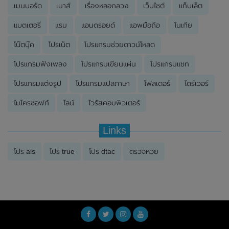
เมนบอร์ด
เมาส์
เรื่องหลอกลวง
เว็บไซต์
แท็บเล็ต
แบตเตอรี่
แรม
แอนดรอยด์
แอพมือถือ
โนเกีย
โน๊ตบุ๊ค
โปรเน็ต
โปรแกรมช่วยดาวน์โหลด
โปรแกรมฟังเพลง
โปรแกรมเขียนแผ่น
โปรแกรมแชท
โปรแกรมแต่งรูป
โปรแกรมแปลภาษา
โฟลเดอร์
ไดร์เวอร์
ไมโครซอฟท์
ไลน์
ไวรัสคอมพิวเตอร์
Links
โปร ais
โปร true
โปร dtac
ตรวจหวย