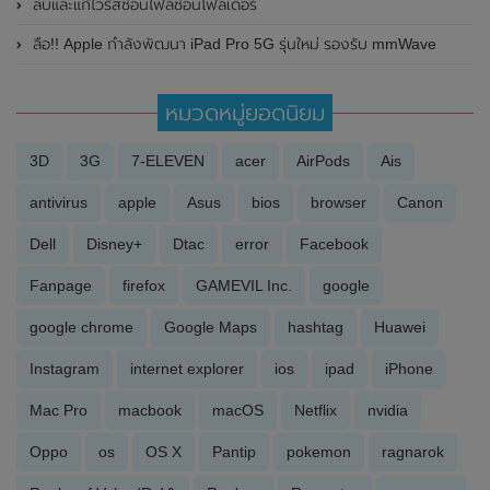
ลบและแก้ไวรัสซ่อนไฟล์ซ่อนโฟลเดอร์
ลือ!! Apple กำลังพัฒนา iPad Pro 5G รุ่นใหม่ รองรับ mmWave
หมวดหมู่ยอดนิยม
3D
3G
7-ELEVEN
acer
AirPods
Ais
antivirus
apple
Asus
bios
browser
Canon
Dell
Disney+
Dtac
error
Facebook
Fanpage
firefox
GAMEVIL Inc.
google
google chrome
Google Maps
hashtag
Huawei
Instagram
internet explorer
ios
ipad
iPhone
Mac Pro
macbook
macOS
Netflix
nvidia
Oppo
os
OS X
Pantip
pokemon
ragnarok