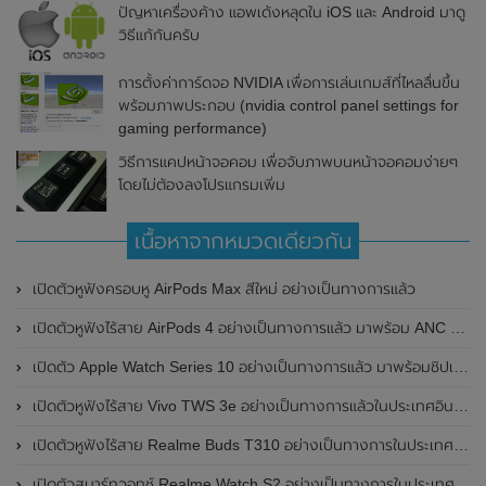
ปัญหาเครื่องค้าง แอพเด้งหลุดใน iOS และ Android มาดู
วิธีแก้กันครับ
การตั้งค่าการ์ดจอ NVIDIA เพื่อการเล่นเกมส์ที่ไหลลื่นขึ้น
พร้อมภาพประกอบ (nvidia control panel settings for
gaming performance)
วิธีการแคปหน้าจอคอม เพื่อจับภาพบนหน้าจอคอมง่ายๆ
โดยไม่ต้องลงโปรแกรมเพิ่ม
เนื้อหาจากหมวดเดียวกัน
เปิดตัวหูฟังครอบหู AirPods Max สีใหม่ อย่างเป็นทางการแล้ว
เปิดตัวหูฟังไร้สาย AirPods 4 อย่างเป็นทางการแล้ว มาพร้อม ANC และฟีเจอร์ใหม่มากมาย
เปิดตัว Apple Watch Series 10 อย่างเป็นทางการแล้ว มาพร้อมชิปเซ็ตรุ่น S10
เปิดตัวหูฟังไร้สาย Vivo TWS 3e อย่างเป็นทางการแล้วในประเทศอินเดีย มาพร้อมระบบตัดเสียงรบกวน ANC ที่ 30dB , ป้องกันฝุ่นและกันน้ำที่ระดับ IP54 , แบตเตอรี่สามารถใช้งานนานสูงสุด 36 ชั่วโมง
เปิดตัวหูฟังไร้สาย Realme Buds T310 อย่างเป็นทางการในประเทศอินเดีย มาพร้อมระบบตัดเสียงรบกวน ANC สูงสุด 46dB , เสียงรอบทิศทาง 360 องศา , แบตเตอรี่สามารถใช้งานได้นานสูงสุด 40 ชั่วโมง
เปิดตัวสมาร์ทวอทช์ Realme Watch S2 อย่างเป็นทางการในประเทศอินเดีย มาพร้อมตัวเรือนสแตนเลสสตีล , หน้าจอแสดงผล AMOLED ขนาด 1.43 นิ้ว , แบตเตอรี่ขนาดใหญ่ใช้งานได้นาน 20 วัน และรองรับคำสั่งเสียง Super AI Engine ที่ขับเคลื่อนโดย ChatGPT