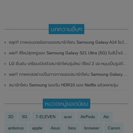
บทความอื่นๆ
หลุด!! ภาพเรนเดอร์แรกของสมาร์ทโฟน Samsung Galaxy A14 โชว์ดีไซน์ทั้งด้านหน้าและด้านหลัง
เผย!! สีใหม่สุดหรูของ Samsung Galaxy S21 Ultra (5G) ในสีน้ำเงิน Navy
LG ยืนยัน เตรียมเปิดตัวสมาร์ทโฟนรุ่นใหม่ ดีไซน์ 2 จอ หมุนเป็นรูปตัว T ได้ ในชื่อ LG Wing (มีคลิป)
เผย!! ภาพเคสอย่างเป็นทางการของสมาร์ทโฟน Samsung Galaxy A35 (5G) และ Samsung Galaxy A55 (5G) ก่อนเปิดตัวในเร็วๆนี้
สมาร์ทโฟน Samsung รองรับ HDR10 ของ Netflix แล้วหลายรุ่น
หมวดหมู่ยอดนิยม
3D
3G
7-ELEVEN
acer
AirPods
Ais
antivirus
apple
Asus
bios
browser
Canon