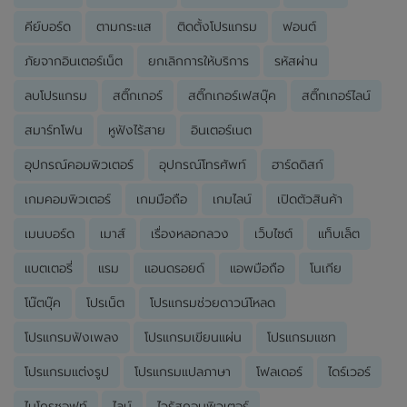
คีย์บอร์ด
ตามกระแส
ติดตั้งโปรแกรม
ฟอนต์
ภัยจากอินเตอร์เน็ต
ยกเลิกการให้บริการ
รหัสผ่าน
ลบโปรแกรม
สติ๊กเกอร์
สติ๊กเกอร์เฟสบุ๊ค
สติ๊กเกอร์ไลน์
สมาร์ทโฟน
หูฟังไร้สาย
อินเตอร์เนต
อุปกรณ์คอมพิวเตอร์
อุปกรณ์โทรศัพท์
ฮาร์ดดิสก์
เกมคอมพิวเตอร์
เกมมือถือ
เกมไลน์
เปิดตัวสินค้า
เมนบอร์ด
เมาส์
เรื่องหลอกลวง
เว็บไซต์
แท็บเล็ต
แบตเตอรี่
แรม
แอนดรอยด์
แอพมือถือ
โนเกีย
โน๊ตบุ๊ค
โปรเน็ต
โปรแกรมช่วยดาวน์โหลด
โปรแกรมฟังเพลง
โปรแกรมเขียนแผ่น
โปรแกรมแชท
โปรแกรมแต่งรูป
โปรแกรมแปลภาษา
โฟลเดอร์
ไดร์เวอร์
ไมโครซอฟท์
ไลน์
ไวรัสคอมพิวเตอร์