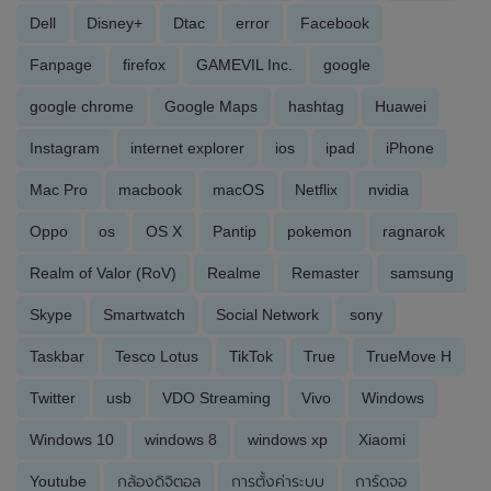
Dell
Disney+
Dtac
error
Facebook
Fanpage
firefox
GAMEVIL Inc.
google
google chrome
Google Maps
hashtag
Huawei
Instagram
internet explorer
ios
ipad
iPhone
Mac Pro
macbook
macOS
Netflix
nvidia
Oppo
os
OS X
Pantip
pokemon
ragnarok
Realm of Valor (RoV)
Realme
Remaster
samsung
Skype
Smartwatch
Social Network
sony
Taskbar
Tesco Lotus
TikTok
True
TrueMove H
Twitter
usb
VDO Streaming
Vivo
Windows
Windows 10
windows 8
windows xp
Xiaomi
Youtube
กล้องดิจิตอล
การตั้งค่าระบบ
การ์ดจอ