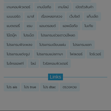
เกมคอมพิวเตอร์
เกมมือถือ
เกมไลน์
เปิดตัวสินค้า
เมนบอร์ด
เมาส์
เรื่องหลอกลวง
เว็บไซต์
แท็บเล็ต
แบตเตอรี่
แรม
แอนดรอยด์
แอพมือถือ
โนเกีย
โน๊ตบุ๊ค
โปรเน็ต
โปรแกรมช่วยดาวน์โหลด
โปรแกรมฟังเพลง
โปรแกรมเขียนแผ่น
โปรแกรมแชท
โปรแกรมแต่งรูป
โปรแกรมแปลภาษา
โฟลเดอร์
ไดร์เวอร์
ไมโครซอฟท์
ไลน์
ไวรัสคอมพิวเตอร์
Links
โปร ais
โปร true
โปร dtac
ตรวจหวย