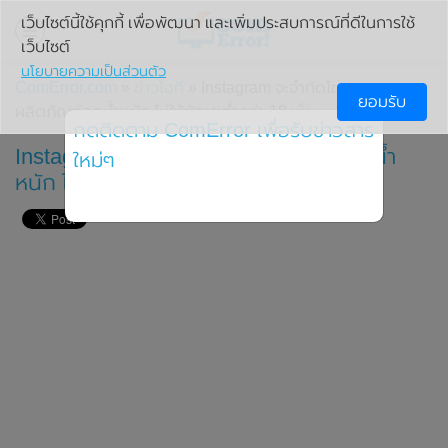
เว็บไซต์นี้ใช้คุกกี้ เพื่อพัฒนา และเพิ่มประสบการณ์ที่ดีในการใช้
เว็บไซต์
นโยบายความเป็นส่วนตัว
ComError.com
»
ข่าวไอที
» Instagram จะจำกัดโฆษณา
ยอมรับ
ผลิตภัณฑ์ลดน้ำหนัก ไม่ให้ผู้อายุต่ำกว่า 18 เห็น
กดติดตาม ComError เพื่อรับข่าวสาร
Instagram จะจำกัดโฆษณาผลิตภัณฑ์ลดน้ำ
ใหม่ๆ
หนัก ไม่ให้ผู้อายุต่ำกว่า 18 เห็น