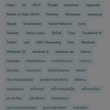
Oppo
os
OS X
Pantip
pokemon
ragnarok
Realm of Valor (RoV)
Realme
Remaster
samsung
Skype
Smartwatch
Social Network
sony
Taskbar
Tesco Lotus
TikTok
True
TrueMove H
Twitter
usb
VDO Streaming
Vivo
Windows
Windows 10
windows 8
windows xp
Xiaomi
Youtube
กล้องดิจิตอล
การตั้งค่าระบบ
การ์ดจอ
คีย์บอร์ด
ตามกระแส
ติดตั้งโปรแกรม
ฟอนต์
ภัยจากอินเตอร์เน็ต
ยกเลิกการให้บริการ
รหัสผ่าน
ลบโปรแกรม
สติ๊กเกอร์
สติ๊กเกอร์เฟสบุ๊ค
สติ๊กเกอร์ไลน์
สมาร์ทโฟน
หูฟังไร้สาย
อินเตอร์เนต
อุปกรณ์คอมพิวเตอร์
อุปกรณ์โทรศัพท์
ฮาร์ดดิสก์