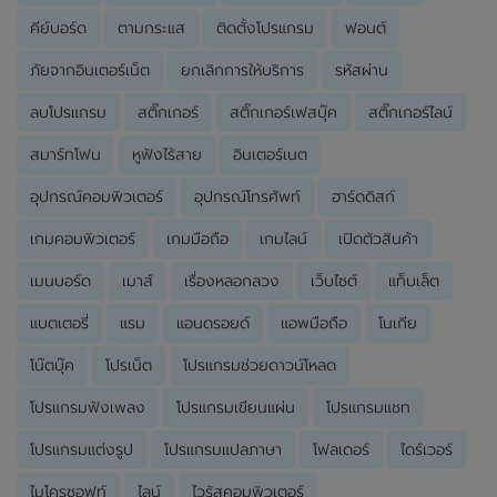
คีย์บอร์ด
ตามกระแส
ติดตั้งโปรแกรม
ฟอนต์
ภัยจากอินเตอร์เน็ต
ยกเลิกการให้บริการ
รหัสผ่าน
ลบโปรแกรม
สติ๊กเกอร์
สติ๊กเกอร์เฟสบุ๊ค
สติ๊กเกอร์ไลน์
สมาร์ทโฟน
หูฟังไร้สาย
อินเตอร์เนต
อุปกรณ์คอมพิวเตอร์
อุปกรณ์โทรศัพท์
ฮาร์ดดิสก์
เกมคอมพิวเตอร์
เกมมือถือ
เกมไลน์
เปิดตัวสินค้า
เมนบอร์ด
เมาส์
เรื่องหลอกลวง
เว็บไซต์
แท็บเล็ต
แบตเตอรี่
แรม
แอนดรอยด์
แอพมือถือ
โนเกีย
โน๊ตบุ๊ค
โปรเน็ต
โปรแกรมช่วยดาวน์โหลด
โปรแกรมฟังเพลง
โปรแกรมเขียนแผ่น
โปรแกรมแชท
โปรแกรมแต่งรูป
โปรแกรมแปลภาษา
โฟลเดอร์
ไดร์เวอร์
ไมโครซอฟท์
ไลน์
ไวรัสคอมพิวเตอร์