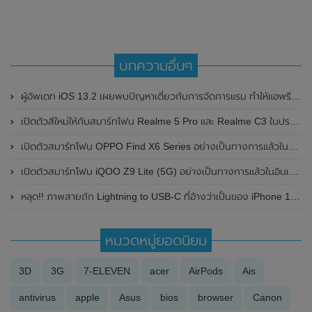
บทความอื่นๆ
ผู้อัพเดท iOS 13.2 เผยพบปัญหาเดี่ยวกับการจัดการแรม ทำให้แอพรีเฟรชบ่อย
เปิดตัวสีใหม่ให้กับสมาร์ทโฟน Realme 5 Pro และ Realme C3 ในประเทศอินเดีย
เปิดตัวสมาร์ทโฟน OPPO Find X6 Series อย่างเป็นทางการแล้วในประเทศจีน มาพร้อมกล้องหลังจากแบรนด์ Hasselblad
เปิดตัวสมาร์ทโฟน iQOO Z9 Lite (5G) อย่างเป็นทางการแล้วในอินเดีย มาพร้อมหน้าจอแสดงผลขนาดใหญ่ 6.56 นิ้ว / 90Hz ชิปเซ็ต Dimensity 6300 ของ , แบตเตอรี่ 5,000mAh และมาตรฐานการกันฝุ่นและกันน้ำที่ระดับ IP64
หลุด!! ภาพสายถัก Lightning to USB-C ที่อ้างว่าเป็นของ iPhone 12 โชว์ให้เห็นกันแบบชัดๆ
หมวดหมู่ยอดนิยม
3D
3G
7-ELEVEN
acer
AirPods
Ais
antivirus
apple
Asus
bios
browser
Canon