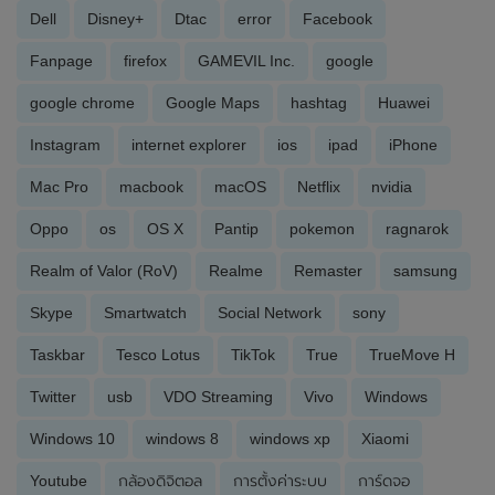
Dell
Disney+
Dtac
error
Facebook
Fanpage
firefox
GAMEVIL Inc.
google
google chrome
Google Maps
hashtag
Huawei
Instagram
internet explorer
ios
ipad
iPhone
Mac Pro
macbook
macOS
Netflix
nvidia
Oppo
os
OS X
Pantip
pokemon
ragnarok
Realm of Valor (RoV)
Realme
Remaster
samsung
Skype
Smartwatch
Social Network
sony
Taskbar
Tesco Lotus
TikTok
True
TrueMove H
Twitter
usb
VDO Streaming
Vivo
Windows
Windows 10
windows 8
windows xp
Xiaomi
Youtube
กล้องดิจิตอล
การตั้งค่าระบบ
การ์ดจอ