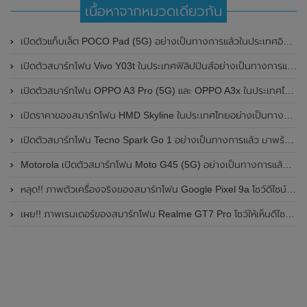
เนื้อหาจากหมวดเดียวกัน
เปิดตัวแท็บเล็ต POCO Pad (5G) อย่างเป็นทางการแล้วในประเทศอินเดีย มาพร้อมชิปเซ็ต Snapdragon 7s Gen 2 ของ Qualcomm และรองรับเครือข่าย 5G
เปิดตัวสมาร์ทโฟน Vivo Y03t ในประเทศฟิลิปปินส์อย่างเป็นทางการแล้ว มาพร้อมชิปเซ็ต Unisoc T612 , กล้องหลัง ความละเอียด 13MP , แบตเตอรี่ 5,000mAh และหน้าจอแสดงผล LCD / 90Hz
เปิดตัวสมาร์ทโฟน OPPO A3 Pro (5G) และ OPPO A3x ในประเทศไทยอย่างเป็นทางการแล้ว ในราคาเริ่มต้นเพียง 3,999 บาท
เปิดราคาของสมาร์ทโฟน HMD Skyline ในประเทศไทยอย่างเป็นทางการแล้ว ราคา 14,990 บาท
เปิดตัวสมาร์ทโฟน Tecno Spark Go 1 อย่างเป็นทางการแล้ว มาพร้อมหน้าจอแสดงผล LCD / 120Hz , แบตเตอรี่ 5,000mAh และใช้ชิปเซ็ต Unisoc
Motorola เปิดตัวสมาร์ทโฟน Moto G45 (5G) อย่างเป็นทางการแล้วในอินเดีย
หลุด!! ภาพตัวเครื่องจริงของสมาร์ทโฟน Google Pixel 9a โชว์ดีไซน์ใหม่ กล้องหลังแบนราบ ไม่มีกรอบของกล้องแล้ว
เผย!! ภาพเรนเดอร์ของสมาร์ทโฟน Realme GT7 Pro โชว์ให้เห็นดีไซน์ใหม่ พร้อมเผยรายละเอียดสเปกที่สำคัญบางส่วน