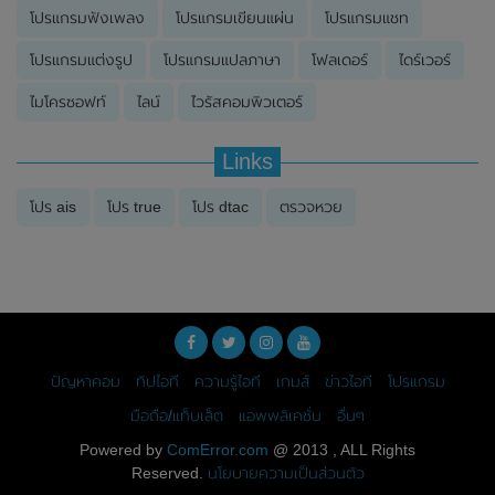
โปรแกรมฟังเพลง
โปรแกรมเขียนแผ่น
โปรแกรมแชท
โปรแกรมแต่งรูป
โปรแกรมแปลภาษา
โฟลเดอร์
ไดร์เวอร์
ไมโครซอฟท์
ไลน์
ไวรัสคอมพิวเตอร์
Links
โปร ais
โปร true
โปร dtac
ตรวจหวย
ปัญหาคอม
ทิปไอที
ความรู้ไอที
เกมส์
ข่าวไอที
โปรแกรม
มือถือ/แท็บเล็ต
แอพพลิเคชั่น
อื่นๆ
Powered by
ComError.com
@ 2013 , ALL Rights
Reserved.
นโยบายความเป็นส่วนตัว