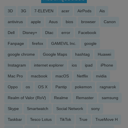
3D
3G
7-ELEVEN
acer
AirPods
Ais
antivirus
apple
Asus
bios
browser
Canon
Dell
Disney+
Dtac
error
Facebook
Fanpage
firefox
GAMEVIL Inc.
google
google chrome
Google Maps
hashtag
Huawei
Instagram
internet explorer
ios
ipad
iPhone
Mac Pro
macbook
macOS
Netflix
nvidia
Oppo
os
OS X
Pantip
pokemon
ragnarok
Realm of Valor (RoV)
Realme
Remaster
samsung
Skype
Smartwatch
Social Network
sony
Taskbar
Tesco Lotus
TikTok
True
TrueMove H