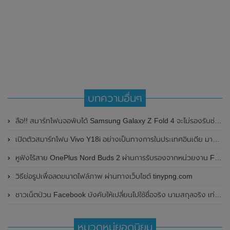
บทความอื่นๆ
ลือ!! สมาร์ทโฟนจอพับได้ Samsung Galaxy Z Fold 4 จะไม่รองรับช่องเสียบปากกา S Pen ในตัวแล้ว
เปิดตัวสมาร์ทโฟน Vivo Y18i อย่างเป็นทางการในประเทศอินเดีย มาพร้อมหน้าจอแสดงผล 90Hz ป้องกันน้ำและกันฝุ่นที่ระดับ IP54 แบตเตอรี่ 5,000mAh และใช้ชิปเซ็ต Unisoc Tiger T612
หูฟังไร้สาย OnePlus Nord Buds 2 ผ่านการรับรองจากหน่วยงาน FCC แล้ว พร้อมเผยดีไซน์และความจุของแบตเตอรี่ ลุ้นเปิดตัวในเร็วๆนี้
วิธีย่อรูปเพื่อลดขนาดไฟล์ภาพ ผ่านทางเว็บไซต์ tinypng.com
ชาวเน็ตป่วน Facebook บังคับให้เปลี่ยนไปใช้ชื่อจริง นามสกุลจริง เท่านั้น
หมวดหมู่ยอดนิยม