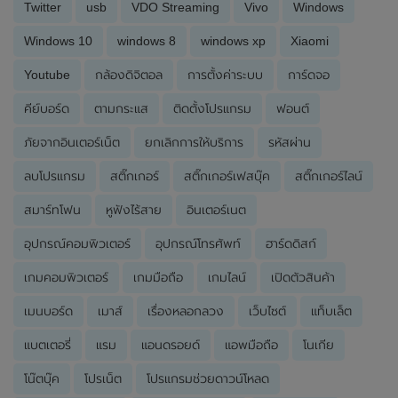
Twitter
usb
VDO Streaming
Vivo
Windows
Windows 10
windows 8
windows xp
Xiaomi
Youtube
กล้องดิจิตอล
การตั้งค่าระบบ
การ์ดจอ
คีย์บอร์ด
ตามกระแส
ติดตั้งโปรแกรม
ฟอนต์
ภัยจากอินเตอร์เน็ต
ยกเลิกการให้บริการ
รหัสผ่าน
ลบโปรแกรม
สติ๊กเกอร์
สติ๊กเกอร์เฟสบุ๊ค
สติ๊กเกอร์ไลน์
สมาร์ทโฟน
หูฟังไร้สาย
อินเตอร์เนต
อุปกรณ์คอมพิวเตอร์
อุปกรณ์โทรศัพท์
ฮาร์ดดิสก์
เกมคอมพิวเตอร์
เกมมือถือ
เกมไลน์
เปิดตัวสินค้า
เมนบอร์ด
เมาส์
เรื่องหลอกลวง
เว็บไซต์
แท็บเล็ต
แบตเตอรี่
แรม
แอนดรอยด์
แอพมือถือ
โนเกีย
โน๊ตบุ๊ค
โปรเน็ต
โปรแกรมช่วยดาวน์โหลด