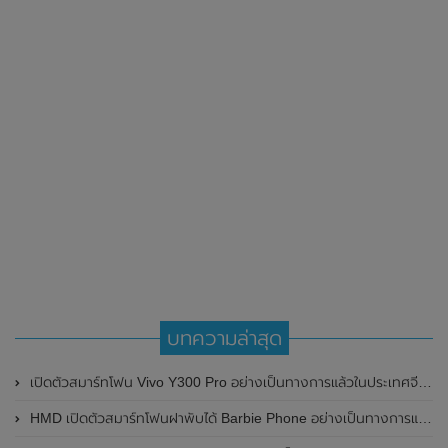
บทความล่าสุด
เปิดตัวสมาร์ทโฟน Vivo Y300 Pro อย่างเป็นทางการแล้วในประเทศจีน มาพร้อมดีไซน์พรีเมี่ยม ทนทาน และแบตเตอรี่สุดอึดขนาดใหญ่ 6,500mAh พร้อมรองรับการชาร์จไว 80W
HMD เปิดตัวสมาร์ทโฟนฝาพับได้ Barbie Phone อย่างเป็นทางการแล้ว มาพร้อมธีมสีชมพูสดใส