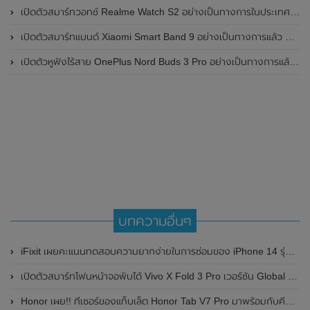
เปิดตัวสมาร์ทวอทช์ Realme Watch S2 อย่างเป็นทางการในประเทศอินเดีย มาพร้อมตัวเรือนสแตนเลสสตีล , หน้าจอแสดงผล AMOLED ขนาด 1.43 นิ้ว , แบตเตอรี่ขนาดใหญ่ใช้งานได้นาน 20 วัน และรองรับคำสั่งเสียง Super AI Engine ที่ขับเคลื่อนโดย ChatGPT
เปิดตัวสมาร์ทแบนด์ Xiaomi Smart Band 9 อย่างเป็นทางการแล้ว มาพร้อมหน้าจอ AMOLED ขนาด 1.62 นิ้ว , ตัวเรือนเป็นโลหะ และแบตเตอรี่สุดอึดสามารถใช้งานได้นานถึง 21 วัน
เปิดตัวหูฟังไร้สาย OnePlus Nord Buds 3 Pro อย่างเป็นทางการแล้ว มาพร้อมระบบตัดเสียงรบกวน (ANC) สามารถลดเสียงรบกวนได้ 49dB และแบตเตอรี่สุดอึดใช้งานได้นานสูงสุดถึง 44 ชั่วโมง
บทความอื่นๆ
iFixit เผยคะแนนทดสอบความยากง่ายในการซ่อมของ iPhone 14 รุ่นใหม่ ได้คะแนน 7/10 คะแนน
เปิดตัวสมาร์ทโฟนหน้าจอพับได้ Vivo X Fold 3 Pro เวอร์ชัน Global อย่างเป็นทางการแล้ว
Honor เผย!! ทีเซอร์ของแท็บเล็ต Honor Tab V7 Pro มาพร้อมกับคีย์บอร์ดแม่เหล็ก Magnetic Keyboard และปากกาสไตลัส Stylus เตรียมเปิดตัววันที่ 12 สิงหาคม 2021 นี้