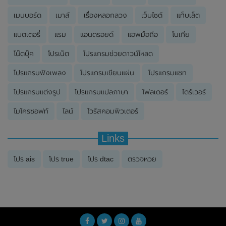
เมนบอร์ด
เมาส์
เรื่องหลอกลวง
เว็บไซต์
แท็บเล็ต
แบตเตอรี่
แรม
แอนดรอยด์
แอพมือถือ
โนเกีย
โน๊ตบุ๊ค
โปรเน็ต
โปรแกรมช่วยดาวน์โหลด
โปรแกรมฟังเพลง
โปรแกรมเขียนแผ่น
โปรแกรมแชท
โปรแกรมแต่งรูป
โปรแกรมแปลภาษา
โฟลเดอร์
ไดร์เวอร์
ไมโครซอฟท์
ไลน์
ไวรัสคอมพิวเตอร์
Links
โปร ais
โปร true
โปร dtac
ตรวจหวย