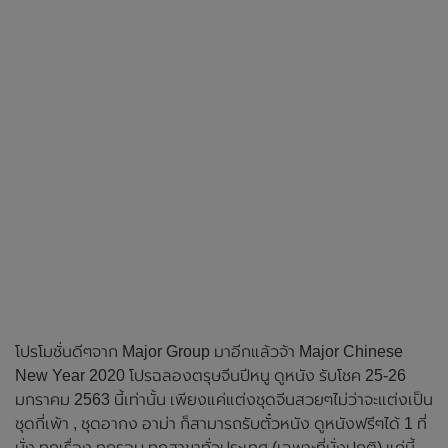
โปรโมชั่นดีๆจาก Major Group มาอีกแล้วจ้า Major Chinese
New Year 2020 โปรฉลองตรุษจีนปีหนู ดูหนัง รับโชค 25-26
มกราคม 2563 นี้เท่านั้น เพียงแค่แต่งชุดจีนสวยๆไม่ว่าจะแต่งเป็น
ชุดกี่เพ้า , ชุดอากง อาม่า ก็สามารถรับตั๋วหนัง ดูหนังฟรีๆได้ 1 ที่
นั่ง ทุกเรื่อง ทุกรอบ ทุกสาขาทั่วประเทศ (เฉพาะที่นั่งปกติ) แค่นี้