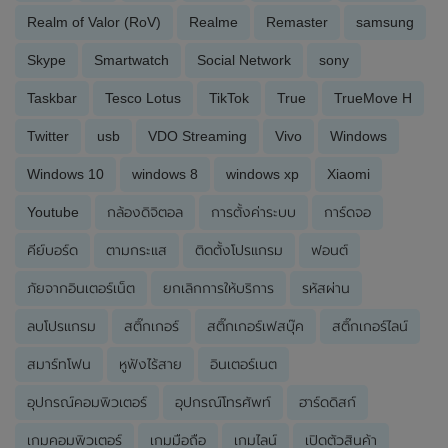
Realm of Valor (RoV)
Realme
Remaster
samsung
Skype
Smartwatch
Social Network
sony
Taskbar
Tesco Lotus
TikTok
True
TrueMove H
Twitter
usb
VDO Streaming
Vivo
Windows
Windows 10
windows 8
windows xp
Xiaomi
Youtube
กล้องดิจิตอล
การตั้งค่าระบบ
การ์ดจอ
คีย์บอร์ด
ตามกระแส
ติดตั้งโปรแกรม
ฟอนต์
ภัยจากอินเตอร์เน็ต
ยกเลิกการให้บริการ
รหัสผ่าน
ลบโปรแกรม
สติ๊กเกอร์
สติ๊กเกอร์เฟสบุ๊ค
สติ๊กเกอร์ไลน์
สมาร์ทโฟน
หูฟังไร้สาย
อินเตอร์เนต
อุปกรณ์คอมพิวเตอร์
อุปกรณ์โทรศัพท์
ฮาร์ดดิสก์
เกมคอมพิวเตอร์
เกมมือถือ
เกมไลน์
เปิดตัวสินค้า