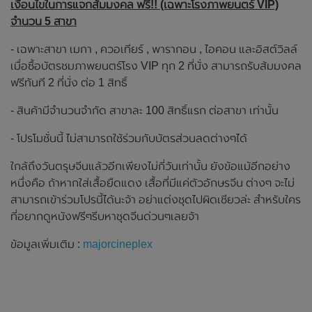
เงื่อนไขในการแจกส้มมงคล ฟรี!! (เฉพาะโรงภาพยนตร์ VIP)
จำนวน 5 สาขา
- เฉพาะสาขา เมกา , ควอเทียร์ , พารากอน , ไอคอน และอิสต์วิลล์
เมื่อซื้อบัตรชมภาพยนตร์โรง VIP ทุก 2 ที่นั่ง สามารถรับส้มมงคล
ฟรีทันที 2 ที่นั่ง ต่อ 1 สิทธิ์
- สินค้ามีจำนวนจำกัด สาขาละ 100 สิทธิ์แรก ต่อสาขา เท่านั้น
- โปรโมชั่นนี้ ไม่สามารถใช้ร่วมกับบัตรส่วนลดต่างๆได้
ใกล้ถึงวันตรุษจีนแล้วอีกเพียงไม่กี่วันเท่านั้น ยังข้อแม้อีกอย่าง
หนึ่งคือ ถ้าหากใส่เสื้อยืดแดง เสื้อที่มีแค่ตัวอักษรจีน ต่างๆ จะไม่
สามารถเข้าร่วมโปรนี้ได้นะจ้า อย่าแต่งชุดไปผิดเชียวล่ะ สำหรับใคร
ที่อยากดูหนังฟรีๆรีบหาชุดจีนด่วนๆเลยจ้า
ข้อมูลเพิ่มเติม :
majorcineplex