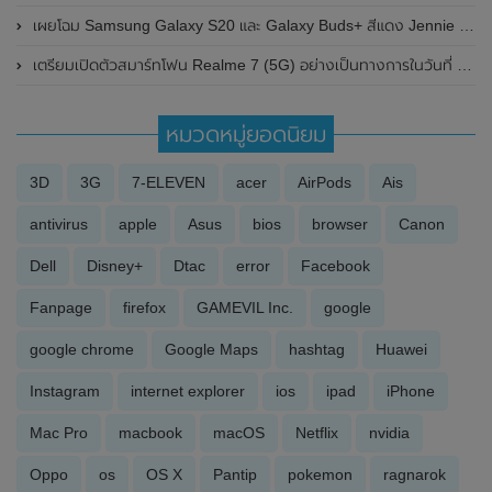
เผยโฉม Samsung Galaxy S20 และ Galaxy Buds+ สีแดง Jennie Red Limited Edition วางจำหน่ายในเกาหลีเท่านั้น (มีคลิป)
เตรียมเปิดตัวสมาร์ทโฟน Realme 7 (5G) อย่างเป็นทางการในวันที่ 19 พฤศจิกายน 2020 นี้ที่อังกฤษ
หมวดหมู่ยอดนิยม
3D
3G
7-ELEVEN
acer
AirPods
Ais
antivirus
apple
Asus
bios
browser
Canon
Dell
Disney+
Dtac
error
Facebook
Fanpage
firefox
GAMEVIL Inc.
google
google chrome
Google Maps
hashtag
Huawei
Instagram
internet explorer
ios
ipad
iPhone
Mac Pro
macbook
macOS
Netflix
nvidia
Oppo
os
OS X
Pantip
pokemon
ragnarok