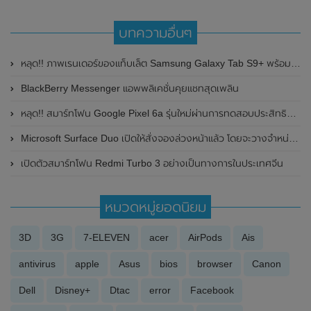
บทความอื่นๆ
หลุด!! ภาพเรนเดอร์ของแท็บเล็ต Samsung Galaxy Tab S9+ พร้อมเผยรายละเอียดสเปกที่สำคัญบางส่วน
BlackBerry Messenger แอพพลิเคชั่นคุยแชทสุดเพลิน
หลุด!! สมาร์ทโฟน Google Pixel 6a รุ่นใหม่ผ่านการทดสอบประสิทธิภาพบน Geekbench แล้ว พร้อมเผยรายละเอียดสเปกที่สำคัญบางส่วน
Microsoft Surface Duo เปิดให้สั่งจองล่วงหน้าแล้ว โดยจะวางจำหน่ายในวันที่ 10 กันยายน 2020 นี้ ราคาเริ่มต้นที่ 1,399 ดอลลาร์สหรัฐฯ
เปิดตัวสมาร์ทโฟน Redmi Turbo 3 อย่างเป็นทางการในประเทศจีน
หมวดหมู่ยอดนิยม
3D
3G
7-ELEVEN
acer
AirPods
Ais
antivirus
apple
Asus
bios
browser
Canon
Dell
Disney+
Dtac
error
Facebook