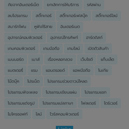
ภัยจากอินเตอร์เน็ต
ยกเลิกการให้บริการ
รหัสผ่าน
ลบโปรแกรม
สติ๊กเกอร์
สติ๊กเกอร์เฟสบุ๊ค
สติ๊กเกอร์ไลน์
สมาร์ทโฟน
หูฟังไร้สาย
อินเตอร์เนต
อุปกรณ์คอมพิวเตอร์
อุปกรณ์โทรศัพท์
ฮาร์ดดิสก์
เกมคอมพิวเตอร์
เกมมือถือ
เกมไลน์
เปิดตัวสินค้า
เมนบอร์ด
เมาส์
เรื่องหลอกลวง
เว็บไซต์
แท็บเล็ต
แบตเตอรี่
แรม
แอนดรอยด์
แอพมือถือ
โนเกีย
โน๊ตบุ๊ค
โปรเน็ต
โปรแกรมช่วยดาวน์โหลด
โปรแกรมฟังเพลง
โปรแกรมเขียนแผ่น
โปรแกรมแชท
โปรแกรมแต่งรูป
โปรแกรมแปลภาษา
โฟลเดอร์
ไดร์เวอร์
ไมโครซอฟท์
ไลน์
ไวรัสคอมพิวเตอร์