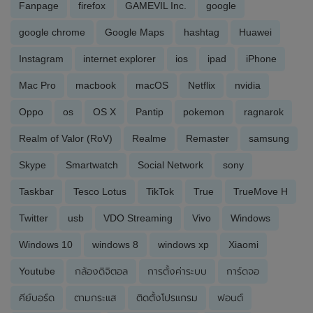
Fanpage
firefox
GAMEVIL Inc.
google
google chrome
Google Maps
hashtag
Huawei
Instagram
internet explorer
ios
ipad
iPhone
Mac Pro
macbook
macOS
Netflix
nvidia
Oppo
os
OS X
Pantip
pokemon
ragnarok
Realm of Valor (RoV)
Realme
Remaster
samsung
Skype
Smartwatch
Social Network
sony
Taskbar
Tesco Lotus
TikTok
True
TrueMove H
Twitter
usb
VDO Streaming
Vivo
Windows
Windows 10
windows 8
windows xp
Xiaomi
Youtube
กล้องดิจิตอล
การตั้งค่าระบบ
การ์ดจอ
คีย์บอร์ด
ตามกระแส
ติดตั้งโปรแกรม
ฟอนต์