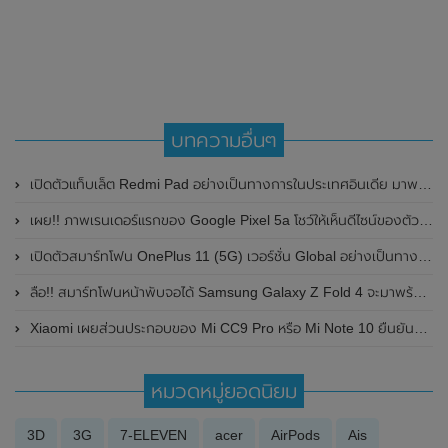
บทความอื่นๆ
เปิดตัวแท็บเล็ต Redmi Pad อย่างเป็นทางการในประเทศอินเดีย มาพร้อมหน้าจอแสดงผล LCD ขนาด 10.6 นิ้ว , แบตเตอรี่ 8000mAh และชิป Helio G99
เผย!! ภาพเรนเดอร์แรกของ Google Pixel 5a โชว์ให้เห็นดีไซน์ของตัวเครื่อง มาพร้อมกล้องหลังคู่ที่คุ้นตา
เปิดตัวสมาร์ทโฟน OnePlus 11 (5G) เวอร์ชั่น Global อย่างเป็นทางการแล้ว มาพร้อมชิปเซ็ต Qualcomm Snapdragon 8 Gen 2 , RAM สูงสุดขนาด 16GB และกล้องแบรนด์ Hasselblad
ลือ!! สมาร์ทโฟนหน้าพับจอได้ Samsung Galaxy Z Fold 4 จะมาพร้อมหน้าจอแสดงผลหลักขนาด 7.56 นิ้ว และรองรับช่องเสียบปากกา S Pen ในตัว
Xiaomi เผยส่วนประกอบของ Mi CC9 Pro หรือ Mi Note 10 ยืนยันความซ่อมง่าย
หมวดหมู่ยอดนิยม
3D
3G
7-ELEVEN
acer
AirPods
Ais