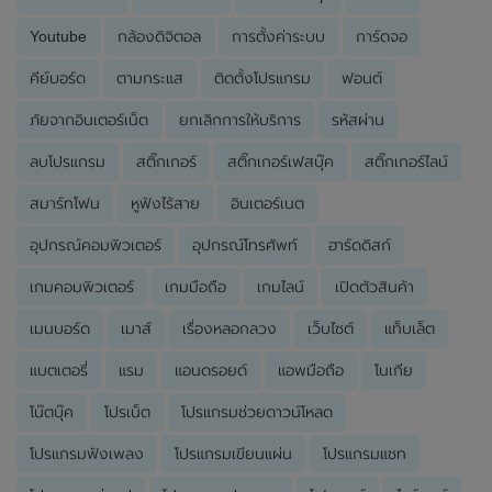
Youtube
กล้องดิจิตอล
การตั้งค่าระบบ
การ์ดจอ
คีย์บอร์ด
ตามกระแส
ติดตั้งโปรแกรม
ฟอนต์
ภัยจากอินเตอร์เน็ต
ยกเลิกการให้บริการ
รหัสผ่าน
ลบโปรแกรม
สติ๊กเกอร์
สติ๊กเกอร์เฟสบุ๊ค
สติ๊กเกอร์ไลน์
สมาร์ทโฟน
หูฟังไร้สาย
อินเตอร์เนต
อุปกรณ์คอมพิวเตอร์
อุปกรณ์โทรศัพท์
ฮาร์ดดิสก์
เกมคอมพิวเตอร์
เกมมือถือ
เกมไลน์
เปิดตัวสินค้า
เมนบอร์ด
เมาส์
เรื่องหลอกลวง
เว็บไซต์
แท็บเล็ต
แบตเตอรี่
แรม
แอนดรอยด์
แอพมือถือ
โนเกีย
โน๊ตบุ๊ค
โปรเน็ต
โปรแกรมช่วยดาวน์โหลด
โปรแกรมฟังเพลง
โปรแกรมเขียนแผ่น
โปรแกรมแชท