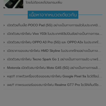
โดยไม่ต้องลงโปรแกรมเพิ่ม
เนื้อหาจากหมวดเดียวกัน
เปิดตัวแท็บเล็ต POCO Pad (5G) อย่างเป็นทางการแล้วในประเทศอินเดีย มาพร้อมชิปเซ็ต Snapdragon 7s Gen 2 ของ Qualcomm และรองรับเครือข่าย 5G
เปิดตัวสมาร์ทโฟน Vivo Y03t ในประเทศฟิลิปปินส์อย่างเป็นทางการแล้ว มาพร้อมชิปเซ็ต Unisoc T612 , กล้องหลัง ความละเอียด 13MP , แบตเตอรี่ 5,000mAh และหน้าจอแสดงผล LCD / 90Hz
เปิดตัวสมาร์ทโฟน OPPO A3 Pro (5G) และ OPPO A3x ในประเทศไทยอย่างเป็นทางการแล้ว ในราคาเริ่มต้นเพียง 3,999 บาท
เปิดราคาของสมาร์ทโฟน HMD Skyline ในประเทศไทยอย่างเป็นทางการแล้ว ราคา 14,990 บาท
เปิดตัวสมาร์ทโฟน Tecno Spark Go 1 อย่างเป็นทางการแล้ว มาพร้อมหน้าจอแสดงผล LCD / 120Hz , แบตเตอรี่ 5,000mAh และใช้ชิปเซ็ต Unisoc
Motorola เปิดตัวสมาร์ทโฟน Moto G45 (5G) อย่างเป็นทางการแล้วในอินเดีย
หลุด!! ภาพตัวเครื่องจริงของสมาร์ทโฟน Google Pixel 9a โชว์ดีไซน์ใหม่ กล้องหลังแบนราบ ไม่มีกรอบของกล้องแล้ว
เผย!! ภาพเรนเดอร์ของสมาร์ทโฟน Realme GT7 Pro โชว์ให้เห็นดีไซน์ใหม่ พร้อมเผยรายละเอียดสเปกที่สำคัญบางส่วน