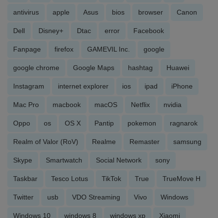
antivirus
apple
Asus
bios
browser
Canon
Dell
Disney+
Dtac
error
Facebook
Fanpage
firefox
GAMEVIL Inc.
google
google chrome
Google Maps
hashtag
Huawei
Instagram
internet explorer
ios
ipad
iPhone
Mac Pro
macbook
macOS
Netflix
nvidia
Oppo
os
OS X
Pantip
pokemon
ragnarok
Realm of Valor (RoV)
Realme
Remaster
samsung
Skype
Smartwatch
Social Network
sony
Taskbar
Tesco Lotus
TikTok
True
TrueMove H
Twitter
usb
VDO Streaming
Vivo
Windows
Windows 10
windows 8
windows xp
Xiaomi