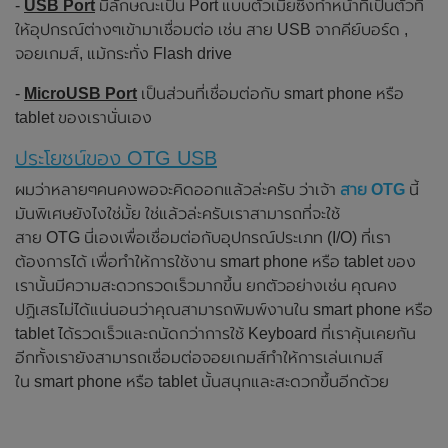
-
USB Port
มีลักษณะเป็น Port แบบตัวเมียซึ่งทำหน้าที่เป็นตัวที่
ให้อุปกรณ์ต่างๆเข้ามาเชื่อมต่อ เช่น สาย USB จากคีย์บอร์ด ,
จอยเกมส์, แม้กระทั่ง Flash drive
-
MicroUSB Port
เป็นส่วนที่เชื่อมต่อกับ smart phone หรือ
tablet ของเรานั่นเอง
ประโยชน์ของ OTG USB
ผมว่าหลายๆคนคงพอจะคิดออกแล้วล่ะครับ ว่าเจ้า
สาย OTG
นี้
มันพิเศษยังไงใช่มั้ย ใช่แล้วล่ะครับเราสามารถที่จะใช้
สาย OTG นี่เองเพื่อเชื่อมต่อกับอุปกรณ์ประเภท (I/O) ที่เรา
ต้องการได้ เพื่อทำให้การใช้งาน smart phone หรือ tablet ของ
เรานั้นมีความสะดวกรวดเร็วมากขึ้น ยกตัวอย่างเช่น คุณคง
ปฏิเสธไม่ได้แน่นอนว่าคุณสามารถพิมพ์งานใน smart phone หรือ
tablet ได้รวดเร็วและถนัดกว่าการใช้ Keyboard ที่เราคุ้นเคยกัน
อีกทั้งเรายังสามารถเชื่อมต่อจอยเกมส์ทำให้การเล่นเกมส์
ใน smart phone หรือ tablet นั้นสนุกและสะดวกขึ้นอีกด้วย