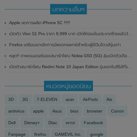
บทความอื่นๆ
Apple ลดการผลิต iPhone 5C !!!!!
เปิดตัว Vivo S1 Pro ราคา 9,999 บาท เปิดให้จองในประเทศไทยแล้ววันนี้
Firefox เตรียมยกเลิกการอัพเดทแพทซ์สำหรับผู้ใช้วินโดวส์รุ่นเก่า
หลุด!! ภาพเรนเดอร์ของสมาร์ทโฟน Nokia G50 (5G) ลุ้นเปิดตัวเดือนกันยายน 2021 นี้
เปิดตัวสมาร์ทโฟน Redmi Note 10 Japan Edition รุ่นแรกในซีรีส์ที่รองรับกันน้ำกันฝุ่น IP68 และชิปเซ็ต Snapdragon 480
หมวดหมู่ยอดนิยม
3D
3G
7-ELEVEN
acer
AirPods
Ais
antivirus
apple
Asus
bios
browser
Canon
Dell
Disney+
Dtac
error
Facebook
Fanpage
firefox
GAMEVIL Inc.
google