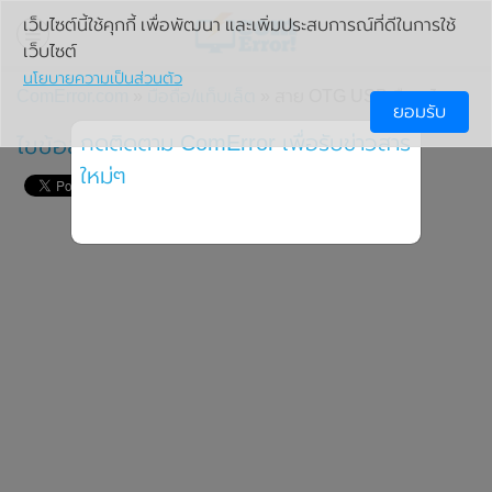
เว็บไซต์นี้ใช้คุกกี้ เพื่อพัฒนา และเพิ่มประสบการณ์ที่ดีในการใช้
เว็บไซต์
นโยบายความเป็นส่วนตัว
ComError.com
»
มือถือ/แท็บเล็ต
» สาย OTG USB คืออะไร
ยอมรับ
กดติดตาม ComError เพื่อรับข่าวสาร
ไขข้อสงสัย OTG USB คือสายอะไร?
ใหม่ๆ