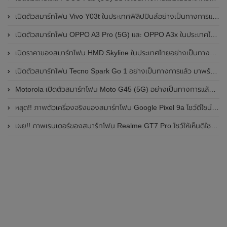
เปิดตัวสมาร์ทโฟน Vivo Y03t ในประเทศฟิลิปปินส์อย่างเป็นทางการแล้ว มาพร้อมชิปเซ็ต Unisoc T612 , กล้องหลัง ความละเอียด 13MP , แบตเตอรี่ 5,000mAh และหน้าจอแสดงผล LCD / 90Hz
เปิดตัวสมาร์ทโฟน OPPO A3 Pro (5G) และ OPPO A3x ในประเทศไทยอย่างเป็นทางการแล้ว ในราคาเริ่มต้นเพียง 3,999 บาท
เปิดราคาของสมาร์ทโฟน HMD Skyline ในประเทศไทยอย่างเป็นทางการแล้ว ราคา 14,990 บาท
เปิดตัวสมาร์ทโฟน Tecno Spark Go 1 อย่างเป็นทางการแล้ว มาพร้อมหน้าจอแสดงผล LCD / 120Hz , แบตเตอรี่ 5,000mAh และใช้ชิปเซ็ต Unisoc
Motorola เปิดตัวสมาร์ทโฟน Moto G45 (5G) อย่างเป็นทางการแล้วในอินเดีย
หลุด!! ภาพตัวเครื่องจริงของสมาร์ทโฟน Google Pixel 9a โชว์ดีไซน์ใหม่ กล้องหลังแบนราบ ไม่มีกรอบของกล้องแล้ว
เผย!! ภาพเรนเดอร์ของสมาร์ทโฟน Realme GT7 Pro โชว์ให้เห็นดีไซน์ใหม่ พร้อมเผยรายละเอียดสเปกที่สำคัญบางส่วน