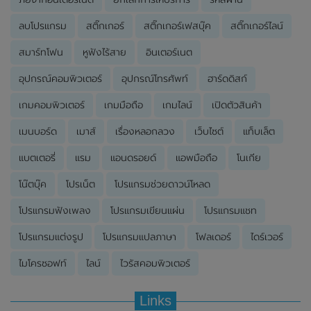
ลบโปรแกรม
สติ๊กเกอร์
สติ๊กเกอร์เฟสบุ๊ค
สติ๊กเกอร์ไลน์
สมาร์ทโฟน
หูฟังไร้สาย
อินเตอร์เนต
อุปกรณ์คอมพิวเตอร์
อุปกรณ์โทรศัพท์
ฮาร์ดดิสก์
เกมคอมพิวเตอร์
เกมมือถือ
เกมไลน์
เปิดตัวสินค้า
เมนบอร์ด
เมาส์
เรื่องหลอกลวง
เว็บไซต์
แท็บเล็ต
แบตเตอรี่
แรม
แอนดรอยด์
แอพมือถือ
โนเกีย
โน๊ตบุ๊ค
โปรเน็ต
โปรแกรมช่วยดาวน์โหลด
โปรแกรมฟังเพลง
โปรแกรมเขียนแผ่น
โปรแกรมแชท
โปรแกรมแต่งรูป
โปรแกรมแปลภาษา
โฟลเดอร์
ไดร์เวอร์
ไมโครซอฟท์
ไลน์
ไวรัสคอมพิวเตอร์
Links