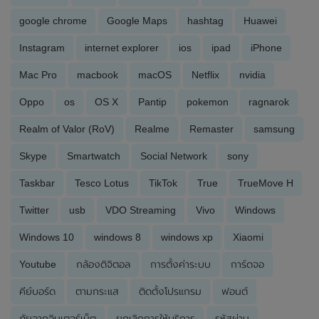
google chrome
Google Maps
hashtag
Huawei
Instagram
internet explorer
ios
ipad
iPhone
Mac Pro
macbook
macOS
Netflix
nvidia
Oppo
os
OS X
Pantip
pokemon
ragnarok
Realm of Valor (RoV)
Realme
Remaster
samsung
Skype
Smartwatch
Social Network
sony
Taskbar
Tesco Lotus
TikTok
True
TrueMove H
Twitter
usb
VDO Streaming
Vivo
Windows
Windows 10
windows 8
windows xp
Xiaomi
Youtube
กล้องดิจิตอล
การตั้งค่าระบบ
การ์ดจอ
คีย์บอร์ด
ตามกระแส
ติดตั้งโปรแกรม
ฟอนต์
ภัยจากอินเตอร์เน็ต
ยกเลิกการให้บริการ
รหัสผ่าน