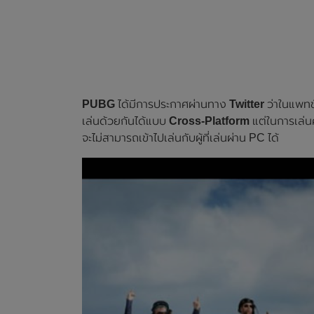
PUBG
ได้มีการประกาศผ่านทาง
Twitter
ว่าในแพทช์
เล่นด้วยกันได้แบบ
Cross-Platform
แต่ในการเล่น
จะไม่สามารถเข้าไปเล่นกับผู้ที่เล่นผ่าน PC ได้