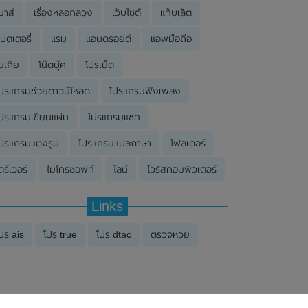
มาส์
เรื่องหลอกลวง
เว็บไซต์
แท็บเล็ต
บตเตอรี่
แรม
แอนดรอยด์
แอพมือถือ
นเกีย
โน๊ตบุ๊ค
โปรเน็ต
ปรแกรมช่วยดาวน์โหลด
โปรแกรมฟังเพลง
ปรแกรมเขียนแผ่น
โปรแกรมแชท
ปรแกรมแต่งรูป
โปรแกรมแปลภาษา
โฟลเดอร์
ดร์เวอร์
ไมโครซอฟท์
ไลน์
ไวรัสคอมพิวเตอร์
Links
ปร ais
โปร true
โปร dtac
ตรวจหวย