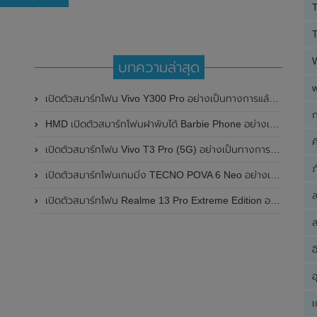
T
T
บทความล่าสุด
เปิดตัวสมาร์ทโฟน Vivo Y300 Pro อย่างเป็นทางการแล้วในประเทศจีน มาพร้อมดีไซน์พรีเมี่ยม ทนทาน และแบตเตอรี่สุดอึดขนาดใหญ่ 6,500mAh พร้อมรองรับการชาร์จไว 80W
ก
HMD เปิดตัวสมาร์ทโฟนฝาพับได้ Barbie Phone อย่างเป็นทางการแล้ว มาพร้อมธีมสีชมพูสดใส
ค
เปิดตัวสมาร์ทโฟน Vivo T3 Pro (5G) อย่างเป็นทางการแล้วในประเทศอินเดีย
ภ
เปิดตัวสมาร์ทโฟนเกมมิ่ง TECNO POVA 6 Neo อย่างเป็นทางการแล้วในประเทศไทย ในราคา 8,499 บาท
เปิดตัวสมาร์ทโฟน Realme 13 Pro Extreme Edition อย่างเป็นทางการแล้วในประเทศจีน
ส
อ
อ
เ