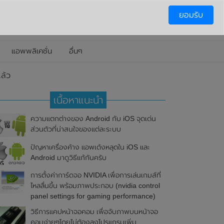
ยอมรับ
แอพพลิเคชั่น
อื่นๆ
ล้ว
เนื้อหาแนะนำ
ความแตกต่างของ Android กับ iOS จุดเด่น
ส่วนตัวที่น่าสนใจของแต่ละระบบ
ปัญหาเครื่องค้าง แอพเด้งหลุดใน iOS และ
Android มาดูวิธีแก้กันครับ
การตั้งค่าการ์ดจอ NVIDIA เพื่อการเล่นเกมส์ที่
ไหลลื่นขึ้น พร้อมภาพประกอบ (nvidia control
panel settings for gaming performance)
วิธีการแคปหน้าจอคอม เพื่อจับภาพบนหน้าจอ
คอมง่ายๆโดยไม่ต้องลงโปรแกรมเพิ่ม