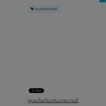
เกมคอมพิวเตอร์
พูดอะไรเกี่ยวกับบทความนี้