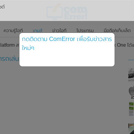
ซต์
ความรู้ไอที
เกมส์
ข่าวไอที
โปรแกรม
มือถือ/แท็บเล็ต
กดติดตาม ComError เพื่อรับข่าวสาร
tform สามารถเล่นข้ามแพลตฟอร์มระหว่าง PS4 กับ Xbox One ได้แ
ใหม่ๆ
รถเล่นข้ามแพลตฟอร์มระหว่าง PS4 กับ