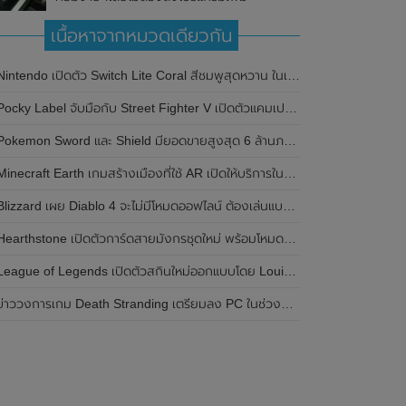
เนื้อหาจากหมวดเดียวกัน
Nintendo เปิดตัว Switch Lite Coral สีชมพูสุดหวาน ในเดือนเมษายนนี้
ocky Label จับมือกับ Street Fighter V เปิดตัวแคมเปญ Pocky K.O. Challenge สำหรับนักเล่นเกมทั่วโลก
Pokemon Sword และ Shield มียอดขายสูงสุด 6 ล้านภายในสัปดาห์แรก
inecraft Earth เกมสร้างเมืองที่ใช้ AR เปิดให้บริการในหลายประเทศรวมถึงสหรัฐอเมริกาด้วย
Blizzard เผย Diablo 4 จะไม่มีโหมดออฟไลน์ ต้องเล่นแบบออนไลน์เท่านั้น
Hearthstone เปิดตัวการ์ดสายมังกรชุดใหม่ พร้อมโหมดการเล่นแบบ Auto-battler
League of Legends เปิดตัวสกินใหม่ออกแบบโดย Louis Vuitton เป็นครั้งแรก
ข่าววงการเกม Death Stranding เตรียมลง PC ในช่วงฤดูร้อนกลางปีหน้า