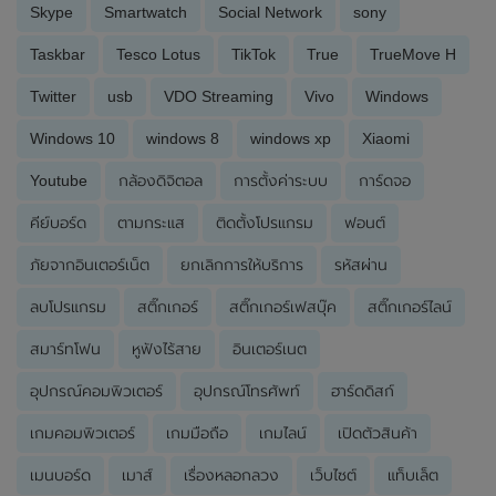
Skype
Smartwatch
Social Network
sony
Taskbar
Tesco Lotus
TikTok
True
TrueMove H
Twitter
usb
VDO Streaming
Vivo
Windows
Windows 10
windows 8
windows xp
Xiaomi
Youtube
กล้องดิจิตอล
การตั้งค่าระบบ
การ์ดจอ
คีย์บอร์ด
ตามกระแส
ติดตั้งโปรแกรม
ฟอนต์
ภัยจากอินเตอร์เน็ต
ยกเลิกการให้บริการ
รหัสผ่าน
ลบโปรแกรม
สติ๊กเกอร์
สติ๊กเกอร์เฟสบุ๊ค
สติ๊กเกอร์ไลน์
สมาร์ทโฟน
หูฟังไร้สาย
อินเตอร์เนต
อุปกรณ์คอมพิวเตอร์
อุปกรณ์โทรศัพท์
ฮาร์ดดิสก์
เกมคอมพิวเตอร์
เกมมือถือ
เกมไลน์
เปิดตัวสินค้า
เมนบอร์ด
เมาส์
เรื่องหลอกลวง
เว็บไซต์
แท็บเล็ต