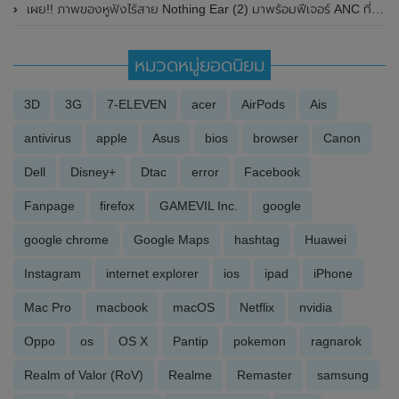
เผย!! ภาพของหูฟังไร้สาย Nothing Ear (2) มาพร้อมฟีเจอร์ ANC ที่ปรับระดับเองได้ แต่ยังคงดีไซน์คล้ายเดิม
หมวดหมู่ยอดนิยม
3D
3G
7-ELEVEN
acer
AirPods
Ais
antivirus
apple
Asus
bios
browser
Canon
Dell
Disney+
Dtac
error
Facebook
Fanpage
firefox
GAMEVIL Inc.
google
google chrome
Google Maps
hashtag
Huawei
Instagram
internet explorer
ios
ipad
iPhone
Mac Pro
macbook
macOS
Netflix
nvidia
Oppo
os
OS X
Pantip
pokemon
ragnarok
Realm of Valor (RoV)
Realme
Remaster
samsung