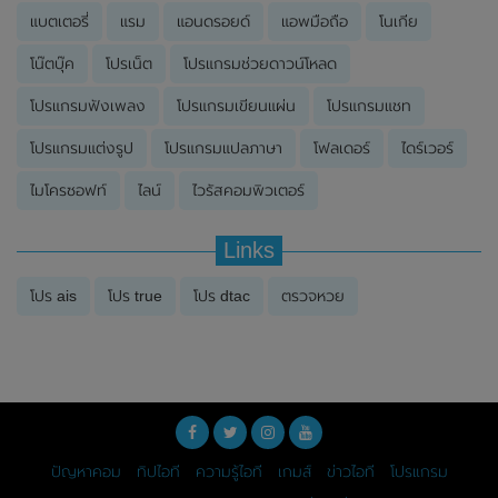
แบตเตอรี่
แรม
แอนดรอยด์
แอพมือถือ
โนเกีย
โน๊ตบุ๊ค
โปรเน็ต
โปรแกรมช่วยดาวน์โหลด
โปรแกรมฟังเพลง
โปรแกรมเขียนแผ่น
โปรแกรมแชท
โปรแกรมแต่งรูป
โปรแกรมแปลภาษา
โฟลเดอร์
ไดร์เวอร์
ไมโครซอฟท์
ไลน์
ไวรัสคอมพิวเตอร์
Links
โปร ais
โปร true
โปร dtac
ตรวจหวย
ปัญหาคอม
ทิปไอที
ความรู้ไอที
เกมส์
ข่าวไอที
โปรแกรม