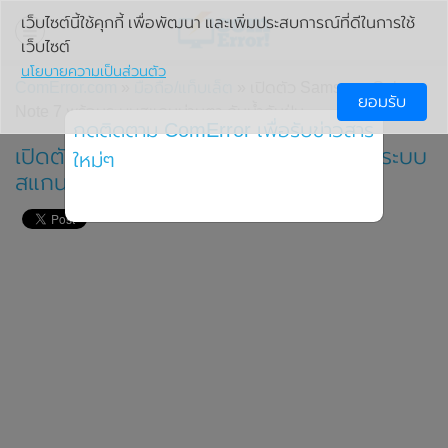
เว็บไซต์นี้ใช้คุกกี้ เพื่อพัฒนา และเพิ่มประสบการณ์ที่ดีในการใช้
เว็บไซต์
นโยบายความเป็นส่วนตัว
ComError.com
»
มือถือ/แท็บเล็ต
» เปิดตัว Samsung Galaxy
ยอมรับ
Note 7 พร้อมระบบสแกนม่านตา กันน้ำกันฝุ่น
กดติดตาม ComError เพื่อรับข่าวสาร
เปิดตัว Samsung Galaxy Note 7 พร้อมระบบ
ใหม่ๆ
สแกนม่านตา กันน้ำกันฝุ่น