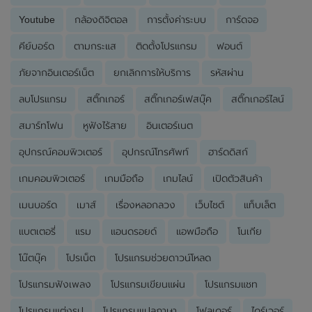
Youtube
กล้องดิจิตอล
การตั้งค่าระบบ
การ์ดจอ
คีย์บอร์ด
ตามกระแส
ติดตั้งโปรแกรม
ฟอนต์
ภัยจากอินเตอร์เน็ต
ยกเลิกการให้บริการ
รหัสผ่าน
ลบโปรแกรม
สติ๊กเกอร์
สติ๊กเกอร์เฟสบุ๊ค
สติ๊กเกอร์ไลน์
สมาร์ทโฟน
หูฟังไร้สาย
อินเตอร์เนต
อุปกรณ์คอมพิวเตอร์
อุปกรณ์โทรศัพท์
ฮาร์ดดิสก์
เกมคอมพิวเตอร์
เกมมือถือ
เกมไลน์
เปิดตัวสินค้า
เมนบอร์ด
เมาส์
เรื่องหลอกลวง
เว็บไซต์
แท็บเล็ต
แบตเตอรี่
แรม
แอนดรอยด์
แอพมือถือ
โนเกีย
โน๊ตบุ๊ค
โปรเน็ต
โปรแกรมช่วยดาวน์โหลด
โปรแกรมฟังเพลง
โปรแกรมเขียนแผ่น
โปรแกรมแชท
โปรแกรมแต่งรูป
โปรแกรมแปลภาษา
โฟลเดอร์
ไดร์เวอร์