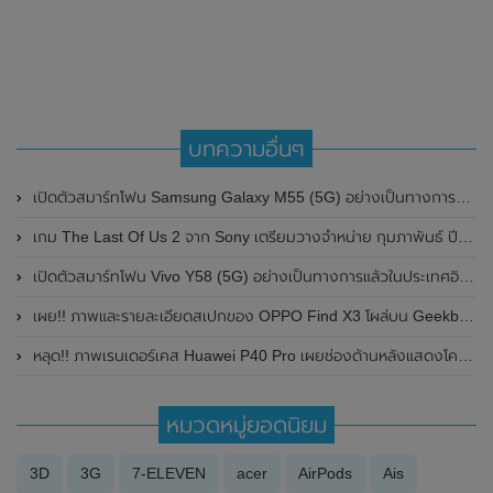
บทความอื่นๆ
เปิดตัวสมาร์ทโฟน Samsung Galaxy M55 (5G) อย่างเป็นทางการแล้วในบราซิล มาพร้อมหน้าจอแสดงผล AMOLED / 120 Hz , ชิปเซ็ต Snapdragon 7 Gen 1 และรองรับการชาร์จไวที่ 45W
เกม The Last Of Us 2 จาก Sony เตรียมวางจำหน่าย กุมภาพันธ์ ปี 2020
เปิดตัวสมาร์ทโฟน Vivo Y58 (5G) อย่างเป็นทางการแล้วในประเทศอินเดีย
เผย!! ภาพและรายละเอียดสเปกของ OPPO Find X3 โผล่บน Geekbench พร้อมเผยคะแนนทดสอบประสิทธิภาพจาก AnTuTu
หลุด!! ภาพเรนเดอร์เคส Huawei P40 Pro เผยช่องด้านหลังแสดงโครงสร้างของกล้อง
หมวดหมู่ยอดนิยม
3D
3G
7-ELEVEN
acer
AirPods
Ais