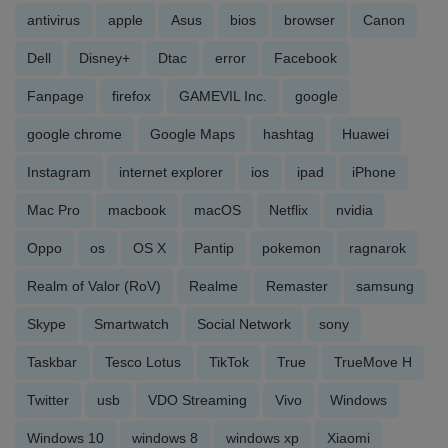
antivirus
apple
Asus
bios
browser
Canon
Dell
Disney+
Dtac
error
Facebook
Fanpage
firefox
GAMEVIL Inc.
google
google chrome
Google Maps
hashtag
Huawei
Instagram
internet explorer
ios
ipad
iPhone
Mac Pro
macbook
macOS
Netflix
nvidia
Oppo
os
OS X
Pantip
pokemon
ragnarok
Realm of Valor (RoV)
Realme
Remaster
samsung
Skype
Smartwatch
Social Network
sony
Taskbar
Tesco Lotus
TikTok
True
TrueMove H
Twitter
usb
VDO Streaming
Vivo
Windows
Windows 10
windows 8
windows xp
Xiaomi