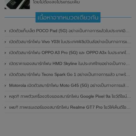
โดยไม่ต้องลงโปรแกรมเพิ่ม
เนื้อหาจากหมวดเดียวกัน
เปิดตัวแท็บเล็ต POCO Pad (5G) อย่างเป็นทางการแล้วในประเทศอินเดีย มาพร้อมชิปเซ็ต Snapdragon 7s Gen 2 ของ Qualcomm และรองรับเครือข่าย 5G
เปิดตัวสมาร์ทโฟน Vivo Y03t ในประเทศฟิลิปปินส์อย่างเป็นทางการแล้ว มาพร้อมชิปเซ็ต Unisoc T612 , กล้องหลัง ความละเอียด 13MP , แบตเตอรี่ 5,000mAh และหน้าจอแสดงผล LCD / 90Hz
เปิดตัวสมาร์ทโฟน OPPO A3 Pro (5G) และ OPPO A3x ในประเทศไทยอย่างเป็นทางการแล้ว ในราคาเริ่มต้นเพียง 3,999 บาท
เปิดราคาของสมาร์ทโฟน HMD Skyline ในประเทศไทยอย่างเป็นทางการแล้ว ราคา 14,990 บาท
เปิดตัวสมาร์ทโฟน Tecno Spark Go 1 อย่างเป็นทางการแล้ว มาพร้อมหน้าจอแสดงผล LCD / 120Hz , แบตเตอรี่ 5,000mAh และใช้ชิปเซ็ต Unisoc
Motorola เปิดตัวสมาร์ทโฟน Moto G45 (5G) อย่างเป็นทางการแล้วในอินเดีย
หลุด!! ภาพตัวเครื่องจริงของสมาร์ทโฟน Google Pixel 9a โชว์ดีไซน์ใหม่ กล้องหลังแบนราบ ไม่มีกรอบของกล้องแล้ว
เผย!! ภาพเรนเดอร์ของสมาร์ทโฟน Realme GT7 Pro โชว์ให้เห็นดีไซน์ใหม่ พร้อมเผยรายละเอียดสเปกที่สำคัญบางส่วน