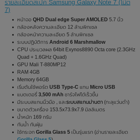
รายละเอียดสเปค Samsung Galaxy Note 7 (โน๊ต
7)
หน้าจอ
QHD Dual edge Super AMOLED
5.7 นิ้ว
กล้องหลังความละเอียด 12 ล้านพิกเซล
กล้องหน้าความละเอียด 5 ล้านพิกเซล
ระบบปฏิบัติการ
Android 6 Marshmallow
CPU ประมวลผล 64bit Exynos8890 Octa core (2.3GHz
Quad + 1.6GHz Quad)
GPU Mali T-880MP12
RAM 4GB
Memory 64GB
เริ่มต้นใช้พอร์ต
USB Type-C
แทน
Micro USB
แบตเตอรี่
3,500 mAh
ชาร์จไฟได้เร็วขึ้น
มีระบบสแกนนิ้วมือ , และ
ระบบสแกนม่านตา
(ทะลุแว่นดำ)
ขนาดตัวเครื่อง 153.5x73.9x7.9 มิลลิเมตร
น้ำหนัก 169 กรัม
กันน้ำ กันฝุ่น
ใช้กระจก
Gorilla Glass 5
เป็นรุ่นแรก (อ่านรายละเอียด
Gorilla Glass 5
)