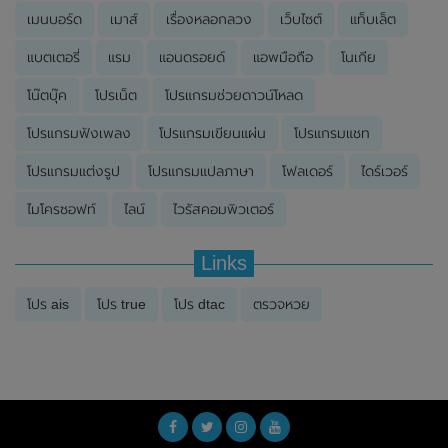
เมนบอร์ด
เมาส์
เรื่องหลอกลวง
เว็บไซต์
แท็บเล็ต
แบตเตอรี่
แรม
แอนดรอยด์
แอพมือถือ
โนเกีย
โน๊ตบุ๊ค
โปรเน็ต
โปรแกรมช่วยดาวน์โหลด
โปรแกรมฟังเพลง
โปรแกรมเขียนแผ่น
โปรแกรมแชท
โปรแกรมแต่งรูป
โปรแกรมแปลภาษา
โฟลเดอร์
ไดร์เวอร์
ไมโครซอฟท์
ไลน์
ไวรัสคอมพิวเตอร์
Links
โปร ais
โปร true
โปร dtac
ตรวจหวย