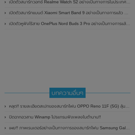
เปิดตัวสมาร์ทวอทช์ Realme Watch S2 อย่างเป็นทางการในประเทศอินเดีย มาพร้อมตัวเรือนสแตนเลสสตีล , หน้าจอแสดงผล AMOLED ขนาด 1.43 นิ้ว , แบตเตอรี่ขนาดใหญ่ใช้งานได้นาน 20 วัน และรองรับคำสั่งเสียง Super AI Engine ที่ขับเคลื่อนโดย ChatGPT
เปิดตัวสมาร์ทแบนด์ Xiaomi Smart Band 9 อย่างเป็นทางการแล้ว มาพร้อมหน้าจอ AMOLED ขนาด 1.62 นิ้ว , ตัวเรือนเป็นโลหะ และแบตเตอรี่สุดอึดสามารถใช้งานได้นานถึง 21 วัน
เปิดตัวหูฟังไร้สาย OnePlus Nord Buds 3 Pro อย่างเป็นทางการแล้ว มาพร้อมระบบตัดเสียงรบกวน (ANC) สามารถลดเสียงรบกวนได้ 49dB และแบตเตอรี่สุดอึดใช้งานได้นานสูงสุดถึง 44 ชั่วโมง
บทความอื่นๆ
หลุด!! รายละเอียดสเปกของสมาร์ทโฟน OPPO Reno 11F (5G) ลุ้นเปิดตัวในเร็วๆนี้
ปิดฉากอวสาน Winamp โปรแกรมฟังเพลงในตำนาน!!
เผย!! ภาพเรนเดอร์อย่างเป็นทางการของสมาร์ทโฟน Samsung Galaxy S22 Seires ทั้ง 3 รุ่นพร้อมเผยสเปกแบบจัดเต็ม