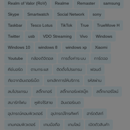
Realm of Valor (RoV)
Realme
Remaster
samsung
Skype
Smartwatch
Social Network
sony
Taskbar
Tesco Lotus
TikTok
True
TrueMove H
Twitter
usb
VDO Streaming
Vivo
Windows
Windows 10
windows 8
windows xp
Xiaomi
Youtube
กล้องดิจิตอล
การตั้งค่าระบบ
การ์ดจอ
คีย์บอร์ด
ตามกระแส
ติดตั้งโปรแกรม
ฟอนต์
ภัยจากอินเตอร์เน็ต
ยกเลิกการให้บริการ
รหัสผ่าน
ลบโปรแกรม
สติ๊กเกอร์
สติ๊กเกอร์เฟสบุ๊ค
สติ๊กเกอร์ไลน์
สมาร์ทโฟน
หูฟังไร้สาย
อินเตอร์เนต
อุปกรณ์คอมพิวเตอร์
อุปกรณ์โทรศัพท์
ฮาร์ดดิสก์
เกมคอมพิวเตอร์
เกมมือถือ
เกมไลน์
เปิดตัวสินค้า