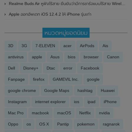
Realme Buds Air หูฟังไร้สาย ยืนยันว่ามีการชาร์จแบบไร้สาย Wireless Charge
Apple ออกอัพเดท iOS 12.4.2 ให้ iPhone รุ่นเก่า
หมวดหมู่ยอดนิยม
3D
3G
7-ELEVEN
acer
AirPods
Ais
antivirus
apple
Asus
bios
browser
Canon
Dell
Disney+
Dtac
error
Facebook
Fanpage
firefox
GAMEVIL Inc.
google
google chrome
Google Maps
hashtag
Huawei
Instagram
internet explorer
ios
ipad
iPhone
Mac Pro
macbook
macOS
Netflix
nvidia
Oppo
os
OS X
Pantip
pokemon
ragnarok