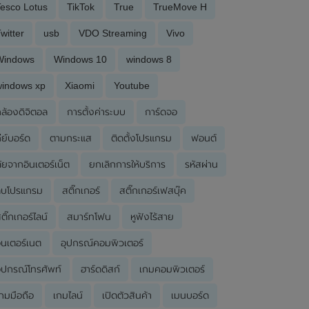
esco Lotus
TikTok
True
TrueMove H
witter
usb
VDO Streaming
Vivo
Windows
Windows 10
windows 8
windows xp
Xiaomi
Youtube
ล้องดิจิตอล
การตั้งค่าระบบ
การ์ดจอ
ีย์บอร์ด
ตามกระแส
ติดตั้งโปรแกรม
ฟอนต์
ัยจากอินเตอร์เน็ต
ยกเลิกการให้บริการ
รหัสผ่าน
ลบโปรแกรม
สติ๊กเกอร์
สติ๊กเกอร์เฟสบุ๊ค
ติ๊กเกอร์ไลน์
สมาร์ทโฟน
หูฟังไร้สาย
ินเตอร์เนต
อุปกรณ์คอมพิวเตอร์
ุปกรณ์โทรศัพท์
ฮาร์ดดิสก์
เกมคอมพิวเตอร์
กมมือถือ
เกมไลน์
เปิดตัวสินค้า
เมนบอร์ด