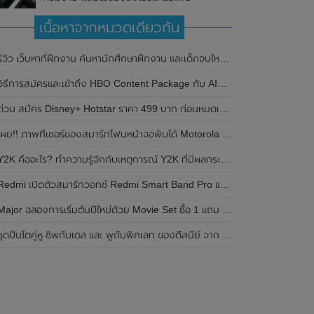
เนื้อหาจากหมวดเดียวกัน
ีวิว เว็บหาที่ฝึกงาน ค้นหานักศึกษาฝึกงาน และเด็กจบใหม่ สร้างเรซูเม่ฟรี internth.com
วิธีการสมัครและเข้าถึง HBO Content Package กับ AIS ในราคาพิเศษ
ด่วน สมัคร Disney+ Hotstar ราคา 499 บาท ก่อนหมดเขต 29 มิ.ย. 2566
ผย!! ภาพทีเซอร์ของสมาร์ทโฟนหน้าจอพับได้ Motorola Razr 2023 มาพร้อมรองรับอัตราการรีเฟรชเรทที่สูงขึ้น คาดเปิดตัวในเร็วๆนี้
Y2K คืออะไร? ทำความรู้จักกับเหตุการณ์ Y2K ที่มีผลกระทบต่อโลกในอดีต
edmi เปิดตัวสมาร์ทวอทช์ Redmi Smart Band Pro และ Redmi Watch 2 Lite มาพร้อมหน้าจอขนาดใหญ่ขึ้น , รองรับโหมดออกกำลังกายมากกว่า 110 โหมด และกันน้ำ 5 ATM
Major ฉลองการเริ่มต้นปีใหม่ด้วย Movie Set ซื้อ 1 แถม 1 ในราคาเพียง 290 บาท
ชุดปิ่นโตคู่หู ชิพกับเดล และ พูกับพิคเลท ของดีสนีย์ จาก 7-Eleven