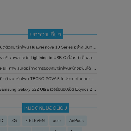
บทความอื่นๆ
ปิดตัวสมาร์ทโฟน Huawei nova 10 Series อย่างเป็นทางการในประเทศไทย ในราคาเริ่มต้นที่ 13,990 บาท
ลุด!! ภาพสายถัก Lightning to USB-C ที่อ้างว่าเป็นของ iPhone 12 โชว์ให้เห็นกันแบบชัดๆ
ผย!! ภาพเรนเดอร์ทางการของสมาร์ทโฟนหน้าจอพับได้ Google Pixel Fold คาดเปิดตัวในวันที่ 10 พฤษภาคม 2023 นี้
ปิดตัวสมาร์ทโฟน TECNO POVA 5 ในประเทศไทยอย่างเป็นทางการแล้ว ในราคาเริ่มต้นเพียง 4,999 บาท
amsung Galaxy S22 Ultra เวอร์ชั่นชิปเซ็ต Exynos 2200 ผ่านการทดสอบประสิทธิภาพบน Geekbench แล้ว
หมวดหมู่ยอดนิยม
3D
3G
7-ELEVEN
acer
AirPods