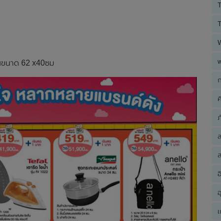
T
T
อนขนาด 62 x40ซม
ก
ค
ภ
ส
อ
อ
เ