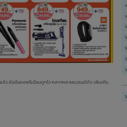
เ
แ
โ
โ
โ
โ
ไ
ล้ว ยังมีของพรีเมี่ยมถูกใจ หลากหลายแบรนด์ดัง เพิ่มเติม
โ