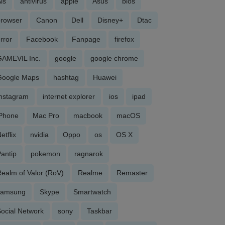
is
antivirus
apple
Asus
bios
browser
Canon
Dell
Disney+
Dtac
rror
Facebook
Fanpage
firefox
GAMEVIL Inc.
google
google chrome
Google Maps
hashtag
Huawei
Instagram
internet explorer
ios
ipad
iPhone
Mac Pro
macbook
macOS
etflix
nvidia
Oppo
os
OS X
antip
pokemon
ragnarok
ealm of Valor (RoV)
Realme
Remaster
samsung
Skype
Smartwatch
ocial Network
sony
Taskbar