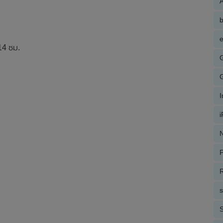
A
e
14 ซม.
N
P
R
S