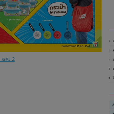
เ
ห
น รอบ 2
เ
เ
S