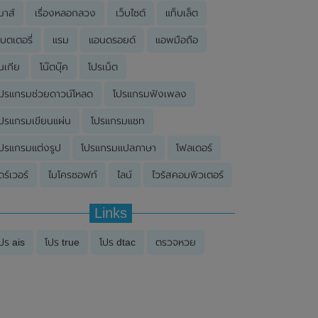
มาส์
เรื่องหลอกลวง
เว็บไซต์
แท็บเล็ต
บตเตอรี่
แรม
แอนดรอยด์
แอพมือถือ
นเกีย
โน๊ตบุ๊ค
โปรเน็ต
ปรแกรมช่วยดาวน์โหลด
โปรแกรมฟังเพลง
ปรแกรมเขียนแผ่น
โปรแกรมแชท
ปรแกรมแต่งรูป
โปรแกรมแปลภาษา
โฟลเดอร์
ดร์เวอร์
ไมโครซอฟท์
ไลน์
ไวรัสคอมพิวเตอร์
Links
ปร ais
โปร true
โปร dtac
ตรวจหวย