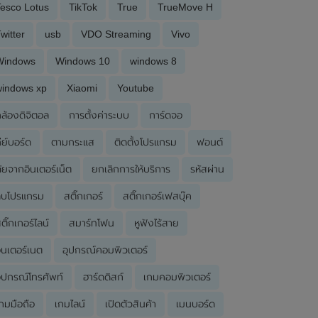
esco Lotus
TikTok
True
TrueMove H
witter
usb
VDO Streaming
Vivo
Windows
Windows 10
windows 8
windows xp
Xiaomi
Youtube
ล้องดิจิตอล
การตั้งค่าระบบ
การ์ดจอ
ีย์บอร์ด
ตามกระแส
ติดตั้งโปรแกรม
ฟอนต์
ัยจากอินเตอร์เน็ต
ยกเลิกการให้บริการ
รหัสผ่าน
ลบโปรแกรม
สติ๊กเกอร์
สติ๊กเกอร์เฟสบุ๊ค
ติ๊กเกอร์ไลน์
สมาร์ทโฟน
หูฟังไร้สาย
ินเตอร์เนต
อุปกรณ์คอมพิวเตอร์
ุปกรณ์โทรศัพท์
ฮาร์ดดิสก์
เกมคอมพิวเตอร์
กมมือถือ
เกมไลน์
เปิดตัวสินค้า
เมนบอร์ด