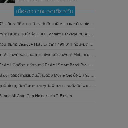
เนื้อหาจากหมวดเดียวกัน
ีวิว เว็บหาที่ฝึกงาน ค้นหานักศึกษาฝึกงาน และเด็กจบใหม่ สร้างเรซูเม่ฟรี internth.com
วิธีการสมัครและเข้าถึง HBO Content Package กับ AIS ในราคาพิเศษ
ด่วน สมัคร Disney+ Hotstar ราคา 499 บาท ก่อนหมดเขต 29 มิ.ย. 2566
ผย!! ภาพทีเซอร์ของสมาร์ทโฟนหน้าจอพับได้ Motorola Razr 2023 มาพร้อมรองรับอัตราการรีเฟรชเรทที่สูงขึ้น คาดเปิดตัวในเร็วๆนี้
edmi เปิดตัวสมาร์ทวอทช์ Redmi Smart Band Pro และ Redmi Watch 2 Lite มาพร้อมหน้าจอขนาดใหญ่ขึ้น , รองรับโหมดออกกำลังกายมากกว่า 110 โหมด และกันน้ำ 5 ATM
Major ฉลองการเริ่มต้นปีใหม่ด้วย Movie Set ซื้อ 1 แถม 1 ในราคาเพียง 290 บาท
ชุดปิ่นโตคู่หู ชิพกับเดล และ พูกับพิคเลท ของดีสนีย์ จาก 7-Eleven
Sanrio All Cafe Cup Holder จาก 7-Eleven