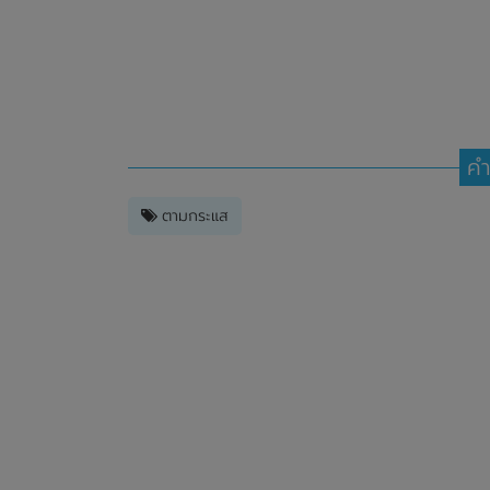
คำ
ตามกระแส