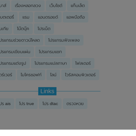
มาส์
เรื่องหลอกลวง
เว็บไซต์
แท็บเล็ต
บตเตอรี่
แรม
แอนดรอยด์
แอพมือถือ
นเกีย
โน๊ตบุ๊ค
โปรเน็ต
ปรแกรมช่วยดาวน์โหลด
โปรแกรมฟังเพลง
ปรแกรมเขียนแผ่น
โปรแกรมแชท
ปรแกรมแต่งรูป
โปรแกรมแปลภาษา
โฟลเดอร์
ดร์เวอร์
ไมโครซอฟท์
ไลน์
ไวรัสคอมพิวเตอร์
Links
ปร ais
โปร true
โปร dtac
ตรวจหวย