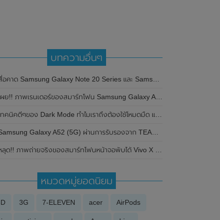
บทความอื่นๆ
ื่อคาด Samsung Galaxy Note 20 Series และ Samsung Galaxy Fold 2 จะเปิดตัวอย่างเป็นทางการในวันที่ 5 สิงหาคม 2020 นี้
ผย!! ภาพเรนเดอร์ของสมาร์ทโฟน Samsung Galaxy A55 โชว์ดีไซน์รอบด้านทั้งหน้าและหลัง
เทคนิคดีๆของ Dark Mode ทำไมเราถึงต้องใช้โหมดมืด และดีกว่าโหมดปกติอย่างไร
amsung Galaxy A52 (5G) ผ่านการรับรองจาก TEANN ประเทศจีนแล้ว พร้อมเผยดีไซน์และรายละเอียดสเปกที่สำคัญบางส่วน
ลุด!! ภาพถ่ายจริงของสมาร์ทโฟนหน้าจอพับได้ Vivo X Flip พร้อมรายละเอียดสเปก ก่อนเปิดตัวอย่างเป็นทางการในวันที่ 20 เมษายน 2023 นี้
หมวดหมู่ยอดนิยม
3D
3G
7-ELEVEN
acer
AirPods