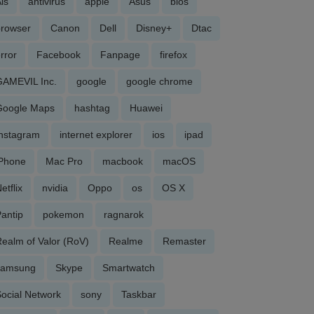
is
antivirus
apple
Asus
bios
browser
Canon
Dell
Disney+
Dtac
rror
Facebook
Fanpage
firefox
GAMEVIL Inc.
google
google chrome
Google Maps
hashtag
Huawei
Instagram
internet explorer
ios
ipad
iPhone
Mac Pro
macbook
macOS
etflix
nvidia
Oppo
os
OS X
antip
pokemon
ragnarok
ealm of Valor (RoV)
Realme
Remaster
samsung
Skype
Smartwatch
ocial Network
sony
Taskbar