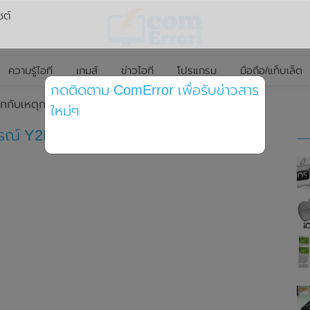
ซต์
ความรู้ไอที
เกมส์
ข่าวไอที
โปรแกรม
มือถือ/แท็บเล็ต
กดติดตาม ComError เพื่อรับข่าวสาร
ักกับเหตุการณ์ Y2K ที่มีผลกระทบต่อโลกในอดีต
ใหม่ๆ
ารณ์ Y2K ที่มีผลกระทบต่อโลกในอดีต