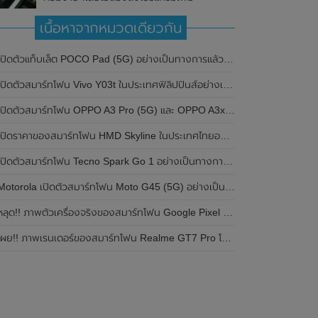
เนื้อหาจากหมวดเดียวกัน
ปิดตัวแท็บเล็ต POCO Pad (5G) อย่างเป็นทางการแล้วในประเทศอินเดีย มาพร้อมชิปเซ็ต Snapdragon 7s Gen 2 ของ Qualcomm และรองรับเครือข่าย 5G
ิดตัวสมาร์ทโฟน Vivo Y03t ในประเทศฟิลิปปินส์อย่างเป็นทางการแล้ว มาพร้อมชิปเซ็ต Unisoc T612 , กล้องหลัง ความละเอียด 13MP , แบตเตอรี่ 5,000mAh และหน้าจอแสดงผล LCD / 90Hz
ปิดตัวสมาร์ทโฟน OPPO A3 Pro (5G) และ OPPO A3x ในประเทศไทยอย่างเป็นทางการแล้ว ในราคาเริ่มต้นเพียง 3,999 บาท
ปิดราคาของสมาร์ทโฟน HMD Skyline ในประเทศไทยอย่างเป็นทางการแล้ว ราคา 14,990 บาท
ปิดตัวสมาร์ทโฟน Tecno Spark Go 1 อย่างเป็นทางการแล้ว มาพร้อมหน้าจอแสดงผล LCD / 120Hz , แบตเตอรี่ 5,000mAh และใช้ชิปเซ็ต Unisoc
Motorola เปิดตัวสมาร์ทโฟน Moto G45 (5G) อย่างเป็นทางการแล้วในอินเดีย
ลุด!! ภาพตัวเครื่องจริงของสมาร์ทโฟน Google Pixel 9a โชว์ดีไซน์ใหม่ กล้องหลังแบนราบ ไม่มีกรอบของกล้องแล้ว
ผย!! ภาพเรนเดอร์ของสมาร์ทโฟน Realme GT7 Pro โชว์ให้เห็นดีไซน์ใหม่ พร้อมเผยรายละเอียดสเปกที่สำคัญบางส่วน