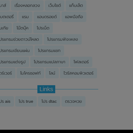
มาส์
เรื่องหลอกลวง
เว็บไซต์
แท็บเล็ต
บตเตอรี่
แรม
แอนดรอยด์
แอพมือถือ
นเกีย
โน๊ตบุ๊ค
โปรเน็ต
ปรแกรมช่วยดาวน์โหลด
โปรแกรมฟังเพลง
ปรแกรมเขียนแผ่น
โปรแกรมแชท
ปรแกรมแต่งรูป
โปรแกรมแปลภาษา
โฟลเดอร์
ดร์เวอร์
ไมโครซอฟท์
ไลน์
ไวรัสคอมพิวเตอร์
Links
ปร ais
โปร true
โปร dtac
ตรวจหวย