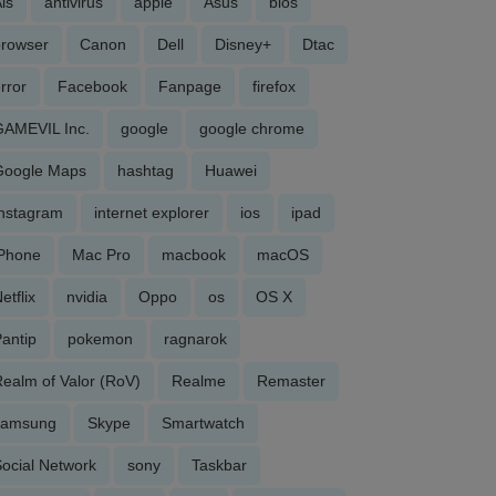
is
antivirus
apple
Asus
bios
browser
Canon
Dell
Disney+
Dtac
rror
Facebook
Fanpage
firefox
GAMEVIL Inc.
google
google chrome
Google Maps
hashtag
Huawei
Instagram
internet explorer
ios
ipad
iPhone
Mac Pro
macbook
macOS
etflix
nvidia
Oppo
os
OS X
antip
pokemon
ragnarok
ealm of Valor (RoV)
Realme
Remaster
samsung
Skype
Smartwatch
ocial Network
sony
Taskbar