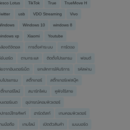
esco Lotus
TikTok
True
TrueMove H
witter
usb
VDO Streaming
Vivo
Windows
Windows 10
windows 8
windows xp
Xiaomi
Youtube
ล้องดิจิตอล
การตั้งค่าระบบ
การ์ดจอ
ีย์บอร์ด
ตามกระแส
ติดตั้งโปรแกรม
ฟอนต์
ัยจากอินเตอร์เน็ต
ยกเลิกการให้บริการ
รหัสผ่าน
ลบโปรแกรม
สติ๊กเกอร์
สติ๊กเกอร์เฟสบุ๊ค
ติ๊กเกอร์ไลน์
สมาร์ทโฟน
หูฟังไร้สาย
ินเตอร์เนต
อุปกรณ์คอมพิวเตอร์
ุปกรณ์โทรศัพท์
ฮาร์ดดิสก์
เกมคอมพิวเตอร์
กมมือถือ
เกมไลน์
เปิดตัวสินค้า
เมนบอร์ด