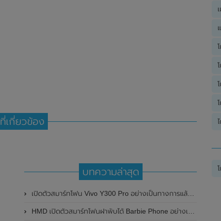
เ
แ
โ
โ
โ
โ
ที่เกี่ยวข้อง
ไ
โ
บทความล่าสุด
เปิดตัวสมาร์ทโฟน Vivo Y300 Pro อย่างเป็นทางการแล้วในประเทศจีน มาพร้อมดีไซน์พรีเมี่ยม ทนทาน และแบตเตอรี่สุดอึดขนาดใหญ่ 6,500mAh พร้อมรองรับการชาร์จไว 80W
HMD เปิดตัวสมาร์ทโฟนฝาพับได้ Barbie Phone อย่างเป็นทางการแล้ว มาพร้อมธีมสีชมพูสดใส