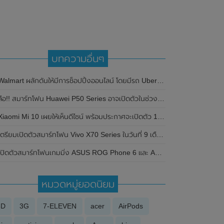
บทความอื่นๆ
Walmart ผลักดันให้มีการช็อปปิ้งออนไลน์ โดยมีรถ Uber จัดส่งถึงที่
ลือ!! สมาร์ทโฟน Huawei P50 Series อาจเปิดตัวในช่วงปลายเดือนมีนาคม 2021 นี้
Xiaomi Mi 10 เผยให้เห็นดีไซน์ พร้อมประกาศจะเปิดตัว 11 กุมภาพันธ์ นี้
ตรียมเปิดตัวสมาร์ทโฟน Vivo X70 Series ในวันที่ 9 เดือนกันยายน 2021 นี้ ที่ประเทศจีน
ปิดตัวสมาร์ทโฟนเกมมิ่ง ASUS ROG Phone 6 และ ASUS ROG Phone 6 Pro อย่างเป็นทางการในประเทศไทย ในเริ่มต้น 28,990 บาท
หมวดหมู่ยอดนิยม
3D
3G
7-ELEVEN
acer
AirPods