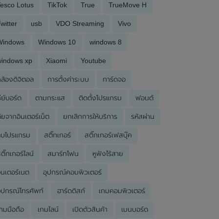
esco Lotus
TikTok
True
TrueMove H
witter
usb
VDO Streaming
Vivo
Windows
Windows 10
windows 8
windows xp
Xiaomi
Youtube
ล้องดิจิตอล
การตั้งค่าระบบ
การ์ดจอ
ีย์บอร์ด
ตามกระแส
ติดตั้งโปรแกรม
ฟอนต์
ัยจากอินเตอร์เน็ต
ยกเลิกการให้บริการ
รหัสผ่าน
ลบโปรแกรม
สติ๊กเกอร์
สติ๊กเกอร์เฟสบุ๊ค
ติ๊กเกอร์ไลน์
สมาร์ทโฟน
หูฟังไร้สาย
ินเตอร์เนต
อุปกรณ์คอมพิวเตอร์
ุปกรณ์โทรศัพท์
ฮาร์ดดิสก์
เกมคอมพิวเตอร์
กมมือถือ
เกมไลน์
เปิดตัวสินค้า
เมนบอร์ด