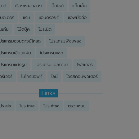
มาส์
เรื่องหลอกลวง
เว็บไซต์
แท็บเล็ต
บตเตอรี่
แรม
แอนดรอยด์
แอพมือถือ
นเกีย
โน๊ตบุ๊ค
โปรเน็ต
ปรแกรมช่วยดาวน์โหลด
โปรแกรมฟังเพลง
ปรแกรมเขียนแผ่น
โปรแกรมแชท
ปรแกรมแต่งรูป
โปรแกรมแปลภาษา
โฟลเดอร์
ดร์เวอร์
ไมโครซอฟท์
ไลน์
ไวรัสคอมพิวเตอร์
Links
ปร ais
โปร true
โปร dtac
ตรวจหวย