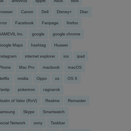
is
antivirus
apple
Asus
bios
browser
Canon
Dell
Disney+
Dtac
rror
Facebook
Fanpage
firefox
GAMEVIL Inc.
google
google chrome
Google Maps
hashtag
Huawei
Instagram
internet explorer
ios
ipad
iPhone
Mac Pro
macbook
macOS
etflix
nvidia
Oppo
os
OS X
antip
pokemon
ragnarok
ealm of Valor (RoV)
Realme
Remaster
samsung
Skype
Smartwatch
ocial Network
sony
Taskbar