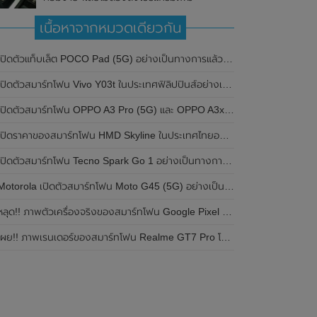
เนื้อหาจากหมวดเดียวกัน
ปิดตัวแท็บเล็ต POCO Pad (5G) อย่างเป็นทางการแล้วในประเทศอินเดีย มาพร้อมชิปเซ็ต Snapdragon 7s Gen 2 ของ Qualcomm และรองรับเครือข่าย 5G
ิดตัวสมาร์ทโฟน Vivo Y03t ในประเทศฟิลิปปินส์อย่างเป็นทางการแล้ว มาพร้อมชิปเซ็ต Unisoc T612 , กล้องหลัง ความละเอียด 13MP , แบตเตอรี่ 5,000mAh และหน้าจอแสดงผล LCD / 90Hz
ปิดตัวสมาร์ทโฟน OPPO A3 Pro (5G) และ OPPO A3x ในประเทศไทยอย่างเป็นทางการแล้ว ในราคาเริ่มต้นเพียง 3,999 บาท
ปิดราคาของสมาร์ทโฟน HMD Skyline ในประเทศไทยอย่างเป็นทางการแล้ว ราคา 14,990 บาท
ปิดตัวสมาร์ทโฟน Tecno Spark Go 1 อย่างเป็นทางการแล้ว มาพร้อมหน้าจอแสดงผล LCD / 120Hz , แบตเตอรี่ 5,000mAh และใช้ชิปเซ็ต Unisoc
Motorola เปิดตัวสมาร์ทโฟน Moto G45 (5G) อย่างเป็นทางการแล้วในอินเดีย
ลุด!! ภาพตัวเครื่องจริงของสมาร์ทโฟน Google Pixel 9a โชว์ดีไซน์ใหม่ กล้องหลังแบนราบ ไม่มีกรอบของกล้องแล้ว
ผย!! ภาพเรนเดอร์ของสมาร์ทโฟน Realme GT7 Pro โชว์ให้เห็นดีไซน์ใหม่ พร้อมเผยรายละเอียดสเปกที่สำคัญบางส่วน