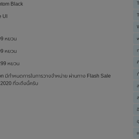
T
antom Black
T
e UI
699 หยวน
ก
999 หยวน
ค
,299 หยวน
ภ
ion มีกำหนดการในการวางจำหน่าย ผ่านทาง Flash Sale
020 ที่จะถึงนี้ครับ
ส
อ
อ
เ