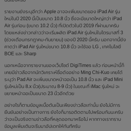
รายงานยังระบุอีกว่า Apple อาจจะเพิ่มขนาดของ iPad Air รุ่น
ใหม่ในปี 2020 นี้เป็นขนาด 10.8 นิ้ว ซึ่งจะมีขนาดใหญ่กว่า iPad
Air รุ่นก่อน (ขนาด 10.2 นิ้ว) ที่เปิดตัวในปี 2019 ที่ผ่านมาครับ
โดยแหล่งข่าวกล่าวว่าจะเริ่มผลิต iPad Air รุ่นใหม่ในไตรมาสที่ 3
(ช่วงเดือนกรกฎาคม-กันยายน) ของปี 2020 นี้ครับ นอกจากนี้ยัง
คาดว่า iPad Air รุ่นใหม่ขนาด 10.8 นิ้ว จะใช้จอ LG , เทคโนโลยี
BOE และ Sharp
นอกเหนือจากรายงานของเว็ปไซต์ DigiTimes แล้ว ก่อนหน้านี้ก็
เคยมีข่าวลือจากนักวิเคราะห์ชื่อดังอย่าง Ming Chi-Kuo เคยได้
ระบุว่า Pad Air จะเพิ่มขนาดหน้าจอเป็น 10.8 นิ้ว และ iPad Mini
รุ่นใหม่เป็น 8.x นิ้ว(ประมาณ 8-9 นิ้ว) ในขณะที่ iMac รุ่นใหม่ จะ
ขยายหน้าจอเป็นขนาด 23 นิ้วอีกด้วย
อย่างไรก็ตามข้อมูลเบื้อต้นเป็นเพียงข่าวลือเท่านั้น ยังไม่มีการ
ยืนยันอย่างเป็นทางการ ยังไงก็มารอติดตามไปพร้อมกันนะครับ
ว่าจะเป็นจริงตามข่าวลือที่หลุดออกมาหรือไม่ หากทางเราทราบ
ข้อมูลเพิ่มเติมจะรีบมาอัปเดทให้ทันทีครับ