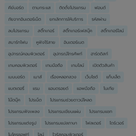
คีย์บอร์ด
ตามกระแส
ติดตั้งโปรแกรม
ฟอนต์
ภัยจากอินเตอร์เน็ต
ยกเลิกการให้บริการ
รหัสผ่าน
ลบโปรแกรม
สติ๊กเกอร์
สติ๊กเกอร์เฟสบุ๊ค
สติ๊กเกอร์ไลน์
สมาร์ทโฟน
หูฟังไร้สาย
อินเตอร์เนต
อุปกรณ์คอมพิวเตอร์
อุปกรณ์โทรศัพท์
ฮาร์ดดิสก์
เกมคอมพิวเตอร์
เกมมือถือ
เกมไลน์
เปิดตัวสินค้า
เมนบอร์ด
เมาส์
เรื่องหลอกลวง
เว็บไซต์
แท็บเล็ต
แบตเตอรี่
แรม
แอนดรอยด์
แอพมือถือ
โนเกีย
โน๊ตบุ๊ค
โปรเน็ต
โปรแกรมช่วยดาวน์โหลด
โปรแกรมฟังเพลง
โปรแกรมเขียนแผ่น
โปรแกรมแชท
โปรแกรมแต่งรูป
โปรแกรมแปลภาษา
โฟลเดอร์
ไดร์เวอร์
ไมโครซอฟท์
ไลน์
ไวรัสคอมพิวเตอร์