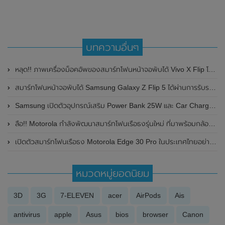
บทความอื่นๆ
หลุด!! ภาพเครื่องม็อคอัพของสมาร์ทโฟนหน้าจอพับได้ Vivo X Flip โชว์ดีไซน์ทั้งด้านหน้าและด้านหลัง
สมาร์ทโฟนหน้าจอพับได้ Samsung Galaxy Z Flip 5 ได้ผ่านการรับรองจาก BIS ของอินเดียแล้ว คอนเฟิร์มวางจำหน่ายในประเทศอินเดียแน่นอน
Samsung เปิดตัวอุปกรณ์เสริม Power Bank 25W และ Car Charger 45W
ลือ!! Motorola กำลังพัฒนาสมาร์ทโฟนเรือธงรุ่นใหม่ ที่มาพร้อมกล้อง ความละเอียดสูงถึง 200MP , ชิปเซ็ต Snapdragon Gen 8 Gen 1 (รุ่นใหม่ที่ยังไม่เปิดตัว) และรองรับการชาร์จไวที่ 144W
เปิดตัวสมาร์ทโฟนเรือธง Motorola Edge 30 Pro ในประเทศไทยอย่างเป็นทางการแล้ว ในราคา 22,999 บาท
หมวดหมู่ยอดนิยม
3D
3G
7-ELEVEN
acer
AirPods
Ais
antivirus
apple
Asus
bios
browser
Canon