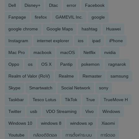
Dell
Disney+
Dtac
error
Facebook
Fanpage
firefox
GAMEVIL Inc.
google
google chrome
Google Maps
hashtag
Huawei
Instagram
internet explorer
ios
ipad
iPhone
Mac Pro
macbook
macOS
Netflix
nvidia
Oppo
os
OS X
Pantip
pokemon
ragnarok
Realm of Valor (RoV)
Realme
Remaster
samsung
Skype
Smartwatch
Social Network
sony
Taskbar
Tesco Lotus
TikTok
True
TrueMove H
Twitter
usb
VDO Streaming
Vivo
Windows
Windows 10
windows 8
windows xp
Xiaomi
Youtube
กล้องดิจิตอล
การตั้งค่าระบบ
การ์ดจอ