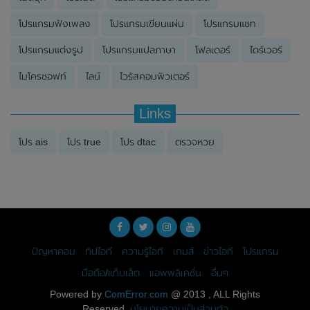
โปรแกรมฟังเพลง
โปรแกรมเขียนแผ่น
โปรแกรมแชท
โปรแกรมแต่งรูป
โปรแกรมแปลภาษา
โฟลเดอร์
ไดร์เวอร์
ไมโครซอฟท์
ไลน์
ไวรัสคอมพิวเตอร์
Links
โปร ais
โปร true
โปร dtac
ตรวจหวย
ปัญหาคอม
ทิปไอที
ความรู้ไอที
เกมส์
ข่าวไอที
โปรแกรม
มือถือ/แท็บเล็ต
แอพพลิเคชั่น
อื่นๆ
Powered by
ComError.com
@ 2013 , ALL Rights
Reserved.
นโยบายความเป็นส่วนตัว