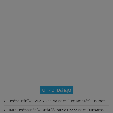
บทความล่าสุด
เปิดตัวสมาร์ทโฟน Vivo Y300 Pro อย่างเป็นทางการแล้วในประเทศจีน มาพร้อมดีไซน์พรีเมี่ยม ทนทาน และแบตเตอรี่สุดอึดขนาดใหญ่ 6,500mAh พร้อมรองรับการชาร์จไว 80W
HMD เปิดตัวสมาร์ทโฟนฝาพับได้ Barbie Phone อย่างเป็นทางการแล้ว มาพร้อมธีมสีชมพูสดใส