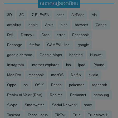
หมวดหมู่ยอดนิยม
3D
3G
7-ELEVEN
acer
AirPods
Ais
antivirus
apple
Asus
bios
browser
Canon
Dell
Disney+
Dtac
error
Facebook
Fanpage
firefox
GAMEVIL Inc.
google
google chrome
Google Maps
hashtag
Huawei
Instagram
internet explorer
ios
ipad
iPhone
Mac Pro
macbook
macOS
Netflix
nvidia
Oppo
os
OS X
Pantip
pokemon
ragnarok
Realm of Valor (RoV)
Realme
Remaster
samsung
Skype
Smartwatch
Social Network
sony
Taskbar
Tesco Lotus
TikTok
True
TrueMove H