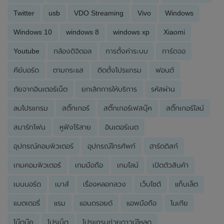
Twitter
usb
VDO Streaming
Vivo
Windows
Windows 10
windows 8
windows xp
Xiaomi
Youtube
กล้องดิจิตอล
การตั้งค่าระบบ
การ์ดจอ
คีย์บอร์ด
ตามกระแส
ติดตั้งโปรแกรม
ฟอนต์
ภัยจากอินเตอร์เน็ต
ยกเลิกการให้บริการ
รหัสผ่าน
ลบโปรแกรม
สติ๊กเกอร์
สติ๊กเกอร์เฟสบุ๊ค
สติ๊กเกอร์ไลน์
สมาร์ทโฟน
หูฟังไร้สาย
อินเตอร์เนต
อุปกรณ์คอมพิวเตอร์
อุปกรณ์โทรศัพท์
ฮาร์ดดิสก์
เกมคอมพิวเตอร์
เกมมือถือ
เกมไลน์
เปิดตัวสินค้า
เมนบอร์ด
เมาส์
เรื่องหลอกลวง
เว็บไซต์
แท็บเล็ต
แบตเตอรี่
แรม
แอนดรอยด์
แอพมือถือ
โนเกีย
โน๊ตบุ๊ค
โปรเน็ต
โปรแกรมช่วยดาวน์โหลด