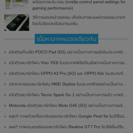
พร้อมภาพประกอบ (nvidia control panel settings for
gaming performance)
วิธีการแคปหน้าจอคอม เพื่อจับภาพบนหน้าจอคอมง่ายๆ
โดยไม่ต้องลงโปรแกรมเพิ่ม
เนื้อหาจากหมวดเดียวกัน
เปิดตัวแท็บเล็ต POCO Pad (5G) อย่างเป็นทางการแล้วในประเทศอินเดีย มาพร้อมชิปเซ็ต Snapdragon 7s Gen 2 ของ Qualcomm และรองรับเครือข่าย 5G
เปิดตัวสมาร์ทโฟน Vivo Y03t ในประเทศฟิลิปปินส์อย่างเป็นทางการแล้ว มาพร้อมชิปเซ็ต Unisoc T612 , กล้องหลัง ความละเอียด 13MP , แบตเตอรี่ 5,000mAh และหน้าจอแสดงผล LCD / 90Hz
เปิดตัวสมาร์ทโฟน OPPO A3 Pro (5G) และ OPPO A3x ในประเทศไทยอย่างเป็นทางการแล้ว ในราคาเริ่มต้นเพียง 3,999 บาท
เปิดราคาของสมาร์ทโฟน HMD Skyline ในประเทศไทยอย่างเป็นทางการแล้ว ราคา 14,990 บาท
เปิดตัวสมาร์ทโฟน Tecno Spark Go 1 อย่างเป็นทางการแล้ว มาพร้อมหน้าจอแสดงผล LCD / 120Hz , แบตเตอรี่ 5,000mAh และใช้ชิปเซ็ต Unisoc
Motorola เปิดตัวสมาร์ทโฟน Moto G45 (5G) อย่างเป็นทางการแล้วในอินเดีย
หลุด!! ภาพตัวเครื่องจริงของสมาร์ทโฟน Google Pixel 9a โชว์ดีไซน์ใหม่ กล้องหลังแบนราบ ไม่มีกรอบของกล้องแล้ว
เผย!! ภาพเรนเดอร์ของสมาร์ทโฟน Realme GT7 Pro โชว์ให้เห็นดีไซน์ใหม่ พร้อมเผยรายละเอียดสเปกที่สำคัญบางส่วน