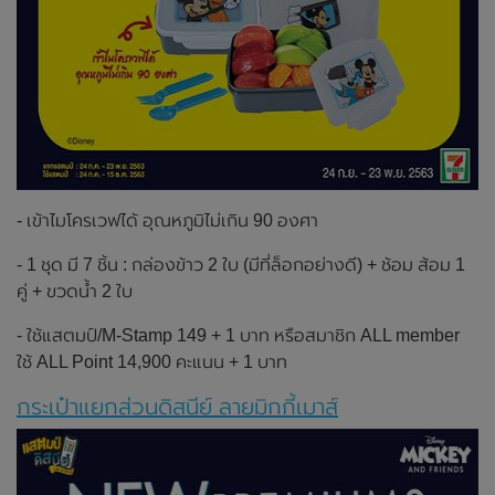
- เข้าไมโครเวฟได้ อุณหภูมิไม่เกิน 90 องศา
- 1 ชุด มี 7 ชิ้น : กล่องข้าว 2 ใบ (มีที่ล็อกอย่างดี) + ช้อม ส้อม 1
คู่ + ขวดน้ำ 2 ใบ
- ใช้แสตมป์/M-Stamp 149 + 1 บาท หรือสมาชิก ALL member
ใช้ ALL Point 14,900 คะแนน + 1 บาท
กระเป๋าแยกส่วนดิสนีย์ ลายมิกกี้เมาส์