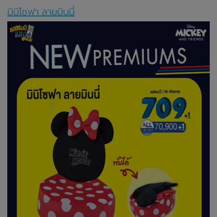
มินิโซฟา ลายมินนี่