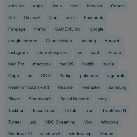
antivirus
apple
Asus
bios
browser
Canon
Dell
Disney+
Dtac
error
Facebook
Fanpage
firefox
GAMEVIL Inc.
google
google chrome
Google Maps
hashtag
Huawei
Instagram
internet explorer
ios
ipad
iPhone
Mac Pro
macbook
macOS
Netflix
nvidia
Oppo
os
OS X
Pantip
pokemon
ragnarok
Realm of Valor (RoV)
Realme
Remaster
samsung
Skype
Smartwatch
Social Network
sony
Taskbar
Tesco Lotus
TikTok
True
TrueMove H
Twitter
usb
VDO Streaming
Vivo
Windows
Windows 10
windows 8
windows xp
Xiaomi