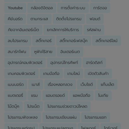
Youtube
กล้องดิจิตอล
การตั้งค่าระบบ
การ์ดจอ
คีย์บอร์ด
ตามกระแส
ติดตั้งโปรแกรม
ฟอนต์
ภัยจากอินเตอร์เน็ต
ยกเลิกการให้บริการ
รหัสผ่าน
ลบโปรแกรม
สติ๊กเกอร์
สติ๊กเกอร์เฟสบุ๊ค
สติ๊กเกอร์ไลน์
สมาร์ทโฟน
หูฟังไร้สาย
อินเตอร์เนต
อุปกรณ์คอมพิวเตอร์
อุปกรณ์โทรศัพท์
ฮาร์ดดิสก์
เกมคอมพิวเตอร์
เกมมือถือ
เกมไลน์
เปิดตัวสินค้า
เมนบอร์ด
เมาส์
เรื่องหลอกลวง
เว็บไซต์
แท็บเล็ต
แบตเตอรี่
แรม
แอนดรอยด์
แอพมือถือ
โนเกีย
โน๊ตบุ๊ค
โปรเน็ต
โปรแกรมช่วยดาวน์โหลด
โปรแกรมฟังเพลง
โปรแกรมเขียนแผ่น
โปรแกรมแชท
โปรแกรมแต่งรูป
โปรแกรมแปลภาษา
โฟลเดอร์
ไดร์เวอร์