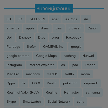
หมวดหมู่ยอดนิยม
3D
3G
7-ELEVEN
acer
AirPods
Ais
antivirus
apple
Asus
bios
browser
Canon
Dell
Disney+
Dtac
error
Facebook
Fanpage
firefox
GAMEVIL Inc.
google
google chrome
Google Maps
hashtag
Huawei
Instagram
internet explorer
ios
ipad
iPhone
Mac Pro
macbook
macOS
Netflix
nvidia
Oppo
os
OS X
Pantip
pokemon
ragnarok
Realm of Valor (RoV)
Realme
Remaster
samsung
Skype
Smartwatch
Social Network
sony