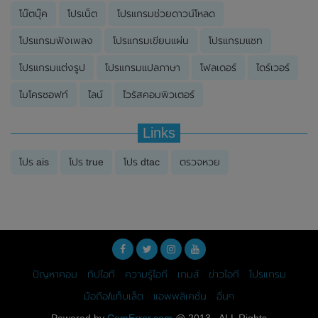
โน๊ตบุ๊ค
โปรเน็ต
โปรแกรมช่วยดาวน์โหลด
โปรแกรมฟังเพลง
โปรแกรมเขียนแผ่น
โปรแกรมแชท
โปรแกรมแต่งรูป
โปรแกรมแปลภาษา
โฟลเดอร์
ไดร์เวอร์
ไมโครซอฟท์
ไลน์
ไวรัสคอมพิวเตอร์
Links
โปร ais
โปร true
โปร dtac
ตรวจหวย
ปัญหาคอม
ทิปไอที
ความรู้ไอที
เกมส์
ข่าวไอที
โปรแกรม
มือถือ/แท็บเล็ต
แอพพลิเคชั่น
อื่นๆ