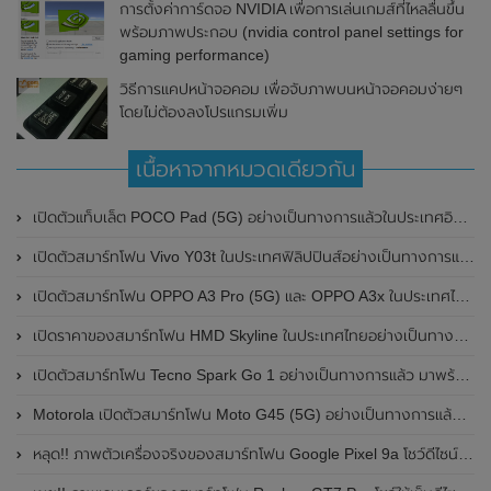
การตั้งค่าการ์ดจอ NVIDIA เพื่อการเล่นเกมส์ที่ไหลลื่นขึ้น
พร้อมภาพประกอบ (nvidia control panel settings for
gaming performance)
วิธีการแคปหน้าจอคอม เพื่อจับภาพบนหน้าจอคอมง่ายๆ
โดยไม่ต้องลงโปรแกรมเพิ่ม
เนื้อหาจากหมวดเดียวกัน
เปิดตัวแท็บเล็ต POCO Pad (5G) อย่างเป็นทางการแล้วในประเทศอินเดีย มาพร้อมชิปเซ็ต Snapdragon 7s Gen 2 ของ Qualcomm และรองรับเครือข่าย 5G
เปิดตัวสมาร์ทโฟน Vivo Y03t ในประเทศฟิลิปปินส์อย่างเป็นทางการแล้ว มาพร้อมชิปเซ็ต Unisoc T612 , กล้องหลัง ความละเอียด 13MP , แบตเตอรี่ 5,000mAh และหน้าจอแสดงผล LCD / 90Hz
เปิดตัวสมาร์ทโฟน OPPO A3 Pro (5G) และ OPPO A3x ในประเทศไทยอย่างเป็นทางการแล้ว ในราคาเริ่มต้นเพียง 3,999 บาท
เปิดราคาของสมาร์ทโฟน HMD Skyline ในประเทศไทยอย่างเป็นทางการแล้ว ราคา 14,990 บาท
เปิดตัวสมาร์ทโฟน Tecno Spark Go 1 อย่างเป็นทางการแล้ว มาพร้อมหน้าจอแสดงผล LCD / 120Hz , แบตเตอรี่ 5,000mAh และใช้ชิปเซ็ต Unisoc
Motorola เปิดตัวสมาร์ทโฟน Moto G45 (5G) อย่างเป็นทางการแล้วในอินเดีย
หลุด!! ภาพตัวเครื่องจริงของสมาร์ทโฟน Google Pixel 9a โชว์ดีไซน์ใหม่ กล้องหลังแบนราบ ไม่มีกรอบของกล้องแล้ว