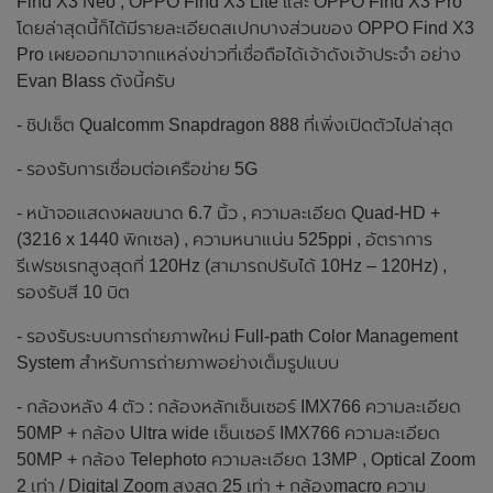
Find X3 Neo , OPPO Find X3 Lite และ OPPO Find X3 Pro
โดยล่าสุดนี้ก็ได้มีรายละเอียดสเปกบางส่วนของ OPPO Find X3
Pro เผยออกมาจากแหล่งข่าวที่เชื่อถือได้เจ้าดังเจ้าประจำ อย่าง
Evan Blass ดังนี้ครับ
- ชิปเซ็ต Qualcomm Snapdragon 888 ที่เพิ่งเปิดตัวไปล่าสุด
- รองรับการเชื่อมต่อเครือข่าย 5G
- หน้าจอแสดงผลขนาด 6.7 นิ้ว , ความละเอียด Quad-HD +
(3216 x 1440 พิกเซล) , ความหนาแน่น 525ppi , อัตราการ
รีเฟรชเรทสูงสุดที่ 120Hz (สามารถปรับได้ 10Hz – 120Hz) ,
รองรับสี 10 บิต
- รองรับระบบการถ่ายภาพใหม่ Full-path Color Management
System สำหรับการถ่ายภาพอย่างเต็มรูปแบบ
- กล้องหลัง 4 ตัว : กล้องหลักเซ็นเซอร์ IMX766 ความละเอียด
50MP + กล้อง Ultra wide เซ็นเซอร์ IMX766 ความละเอียด
50MP + กล้อง Telephoto ความละเอียด 13MP , Optical Zoom
2 เท่า / Digital Zoom สูงสุด 25 เท่า + กล้องmacro ความ