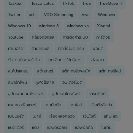
Taskbar
Tesco Lotus
TikTok
True
TrueMove H
Twitter
usb
VDO Streaming
Vivo
Windows
Windows 10
windows 8
windows xp
Xiaomi
Youtube
กล้องดิจิตอล
การตั้งค่าระบบ
การ์ดจอ
คีย์บอร์ด
ตามกระแส
ติดตั้งโปรแกรม
ฟอนต์
ภัยจากอินเตอร์เน็ต
ยกเลิกการให้บริการ
รหัสผ่าน
ลบโปรแกรม
สติ๊กเกอร์
สติ๊กเกอร์เฟสบุ๊ค
สติ๊กเกอร์ไลน์
สมาร์ทโฟน
หูฟังไร้สาย
อินเตอร์เนต
อุปกรณ์คอมพิวเตอร์
อุปกรณ์โทรศัพท์
ฮาร์ดดิสก์
เกมคอมพิวเตอร์
เกมมือถือ
เกมไลน์
เปิดตัวสินค้า
เมนบอร์ด
เมาส์
เรื่องหลอกลวง
เว็บไซต์
แท็บเล็ต
แบตเตอรี่
แรม
แอนดรอยด์
แอพมือถือ
โนเกีย