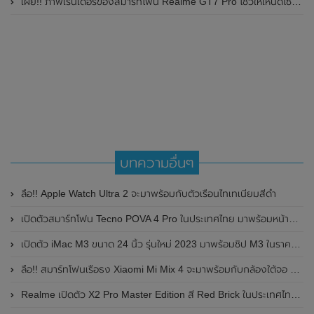
เผย!! ภาพเรนเดอร์ของสมาร์ทโฟน Realme GT7 Pro โชว์ให้เห็นดีไซน์ใหม่ พร้อมเผยรายละเอียดสเปกที่สำคัญบางส่วน
บทความอื่นๆ
ลือ!! Apple Watch Ultra 2 จะมาพร้อมกับตัวเรือนไทเทเนียมสีดำ
เปิดตัวสมาร์ทโฟน Tecno POVA 4 Pro ในประเทศไทย มาพร้อมหน้าจอแสดงผลขนาดใหญ่ , ชิป Helio G99 และแบตเตอรี่ขนาดใหญ่ พร้อมรองรับการชาร์จไวที่ 45W
เปิดตัว iMac M3 ขนาด 24 นิ้ว รุ่นใหม่ 2023 มาพร้อมชิป M3 ในราคาเริ่มต้นที่ 49,900 บาท
ลือ!! สมาร์ทโฟนเรือธง Xiaomi Mi Mix 4 จะมาพร้อมกับกล้องใต้จอ มีราคาแพงกว่า Xiaomi Mi 11 Ultra
Realme เปิดตัว X2 Pro Master Edition สี Red Brick ในประเทศไทย จำกัดเพียง 100 เครื่อง เท่านั้น