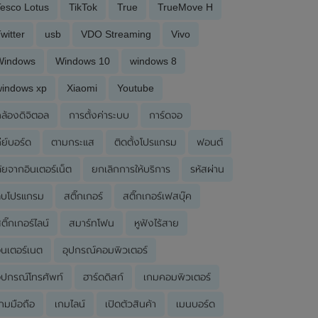
esco Lotus
TikTok
True
TrueMove H
witter
usb
VDO Streaming
Vivo
Windows
Windows 10
windows 8
windows xp
Xiaomi
Youtube
ล้องดิจิตอล
การตั้งค่าระบบ
การ์ดจอ
ีย์บอร์ด
ตามกระแส
ติดตั้งโปรแกรม
ฟอนต์
ัยจากอินเตอร์เน็ต
ยกเลิกการให้บริการ
รหัสผ่าน
ลบโปรแกรม
สติ๊กเกอร์
สติ๊กเกอร์เฟสบุ๊ค
ติ๊กเกอร์ไลน์
สมาร์ทโฟน
หูฟังไร้สาย
ินเตอร์เนต
อุปกรณ์คอมพิวเตอร์
ุปกรณ์โทรศัพท์
ฮาร์ดดิสก์
เกมคอมพิวเตอร์
กมมือถือ
เกมไลน์
เปิดตัวสินค้า
เมนบอร์ด