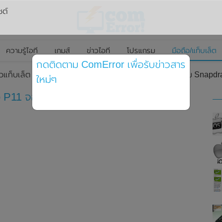
ซต์
ความรู้ไอที
เกมส์
ข่าวไอที
โปรแกรม
มือถือ/แท็บเล็ต
กดติดตาม ComError เพื่อรับข่าวสาร
วแท็บเล็ต Lenovo Tab P11 จอ LCD ขนาด 11 นิ้ว มาพร้อม Snapdra
ใหม่ๆ
b P11 จอ LCD ขนาด 11 นิ้ว มาพร้อม