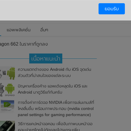
ยอมรับ
แอพพลิเคชั่น
อื่นๆ
gon 662 ในราคาที่ถูกลง
เนื้อหาแนะนำ
ความแตกต่างของ Android กับ iOS จุดเด่น
ส่วนตัวที่น่าสนใจของแต่ละระบบ
ปัญหาเครื่องค้าง แอพเด้งหลุดใน iOS และ
Android มาดูวิธีแก้กันครับ
การตั้งค่าการ์ดจอ NVIDIA เพื่อการเล่นเกมส์ที่
ไหลลื่นขึ้น พร้อมภาพประกอบ (nvidia control
panel settings for gaming performance)
วิธีการแคปหน้าจอคอม เพื่อจับภาพบนหน้าจอ
คอมง่ายๆโดยไม่ต้องลงโปรแกรมเพิ่ม