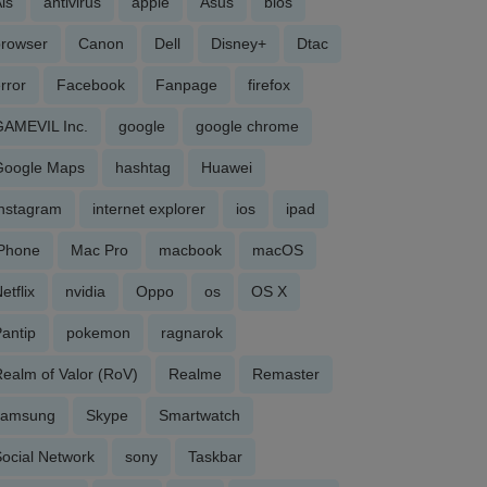
is
antivirus
apple
Asus
bios
browser
Canon
Dell
Disney+
Dtac
rror
Facebook
Fanpage
firefox
GAMEVIL Inc.
google
google chrome
Google Maps
hashtag
Huawei
Instagram
internet explorer
ios
ipad
iPhone
Mac Pro
macbook
macOS
etflix
nvidia
Oppo
os
OS X
antip
pokemon
ragnarok
ealm of Valor (RoV)
Realme
Remaster
samsung
Skype
Smartwatch
ocial Network
sony
Taskbar