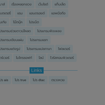
มาส์
เรื่องหลอกลวง
เว็บไซต์
แท็บเล็ต
บตเตอรี่
แรม
แอนดรอยด์
แอพมือถือ
นเกีย
โน๊ตบุ๊ค
โปรเน็ต
ปรแกรมช่วยดาวน์โหลด
โปรแกรมฟังเพลง
ปรแกรมเขียนแผ่น
โปรแกรมแชท
ปรแกรมแต่งรูป
โปรแกรมแปลภาษา
โฟลเดอร์
ดร์เวอร์
ไมโครซอฟท์
ไลน์
ไวรัสคอมพิวเตอร์
Links
ปร ais
โปร true
โปร dtac
ตรวจหวย