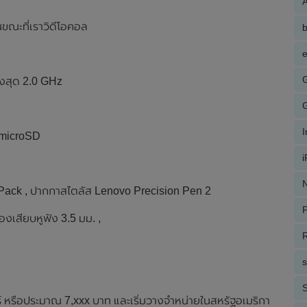
A
นขณะที่เราวิดีโอคอล
e
ูงสุด 2.0 GHz
 microSD
N
d Pack , ปากกาสไตลัส Lenovo Precision Pen 2
P
่องเสียบหูฟัง 3.5 มม. ,
R
S
าร์ หรือประมาณ 7,xxx บาท และเริ่มวางจำหน่ายในสหรัฐอเมริกา