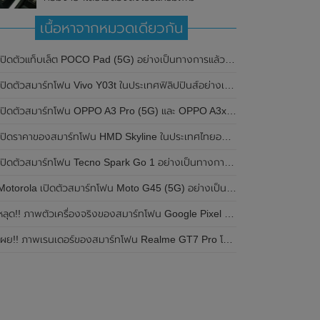
เนื้อหาจากหมวดเดียวกัน
ปิดตัวแท็บเล็ต POCO Pad (5G) อย่างเป็นทางการแล้วในประเทศอินเดีย มาพร้อมชิปเซ็ต Snapdragon 7s Gen 2 ของ Qualcomm และรองรับเครือข่าย 5G
ิดตัวสมาร์ทโฟน Vivo Y03t ในประเทศฟิลิปปินส์อย่างเป็นทางการแล้ว มาพร้อมชิปเซ็ต Unisoc T612 , กล้องหลัง ความละเอียด 13MP , แบตเตอรี่ 5,000mAh และหน้าจอแสดงผล LCD / 90Hz
ปิดตัวสมาร์ทโฟน OPPO A3 Pro (5G) และ OPPO A3x ในประเทศไทยอย่างเป็นทางการแล้ว ในราคาเริ่มต้นเพียง 3,999 บาท
ปิดราคาของสมาร์ทโฟน HMD Skyline ในประเทศไทยอย่างเป็นทางการแล้ว ราคา 14,990 บาท
ปิดตัวสมาร์ทโฟน Tecno Spark Go 1 อย่างเป็นทางการแล้ว มาพร้อมหน้าจอแสดงผล LCD / 120Hz , แบตเตอรี่ 5,000mAh และใช้ชิปเซ็ต Unisoc
Motorola เปิดตัวสมาร์ทโฟน Moto G45 (5G) อย่างเป็นทางการแล้วในอินเดีย
ลุด!! ภาพตัวเครื่องจริงของสมาร์ทโฟน Google Pixel 9a โชว์ดีไซน์ใหม่ กล้องหลังแบนราบ ไม่มีกรอบของกล้องแล้ว
ผย!! ภาพเรนเดอร์ของสมาร์ทโฟน Realme GT7 Pro โชว์ให้เห็นดีไซน์ใหม่ พร้อมเผยรายละเอียดสเปกที่สำคัญบางส่วน