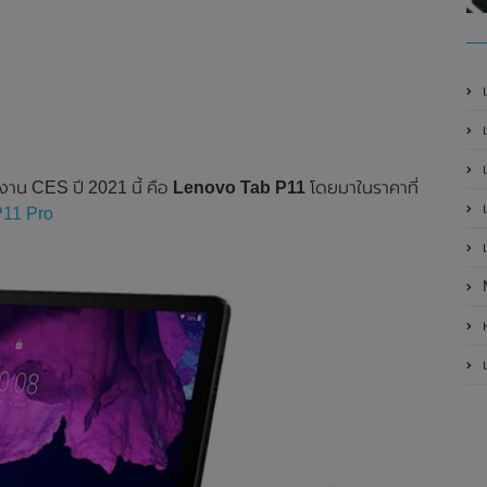
เ
เป
เ
นงาน CES ปี 2021 นี้ คือ
Lenovo Tab P11
โดยมาในราคาที่
เ
P11 Pro
เ
ห
เ