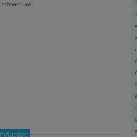
T
อแยกต่างหากนะครับ
T
ก
ค
ภ
ส
อ
อ
เ
ที่เกี่ยวข้อง