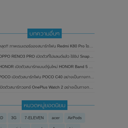
บทความอื่นๆ
หลุด!! ภาพเรนเดอร์ของสมาร์ทโฟน Redmi K80 Pro โชว์ดีไซน์ใหม่ กล้องหลังทรงวงกลม
OPPO RENO3 PRO เปิดตัวที่โปแลนด์แล้ว ใช้ชิป Snapdragon 765 แต่ไม่รองรับ 5G
HONOR เปิดตัวสมาร์ทแบนด์รุ่นใหม่ HONOR Band 5 พร้อมฟีเจอร์ใหม่
OCO เปิดตัวสมาร์ทโฟน POCO C40 อย่างเป็นทางการที่ประเทศเวียดนาม ก่อนเปิดตัวทั่วโลกในวันที่ 16 มิถุนายน 2022 นี้ มาพร้อมชิปเซ็ต JLQ Technology
ปิดตัวสมาร์ทวอทช์ OnePlus Watch 2 อย่างเป็นทางการแล้ว มาพร้อมตัวเรือนสแตนเลส , ชิป Snapdragon W5 Gen 1 และแบตเตอรี่อยู่ได้ยาวนานถึง 100 ชั่วโมง
หมวดหมู่ยอดนิยม
3D
3G
7-ELEVEN
acer
AirPods