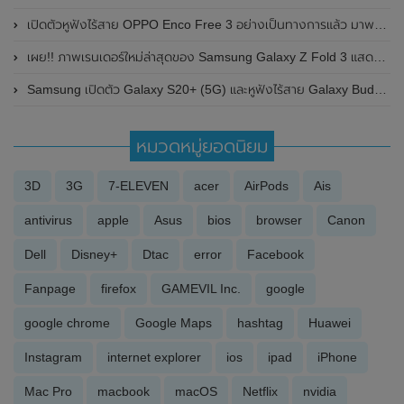
เปิดตัวหูฟังไร้สาย OPPO Enco Free 3 อย่างเป็นทางการแล้ว มาพร้อมระบบตัดเสียงรบกวนแบบไร้สาย และไดอะแฟรมใช้วัสดุมาจากใยไผ่
เผย!! ภาพเรนเดอร์ใหม่ล่าสุดของ Samsung Galaxy Z Fold 3 แสดงให้เห็น 2 ดีไซน์ที่แตกต่างกัน (มีคลิป)
Samsung เปิดตัว Galaxy S20+ (5G) และหูฟังไร้สาย Galaxy Buds+ เวอร์ชั่นพิเศษ BTS Edition อย่างเป็นทางการ
หมวดหมู่ยอดนิยม
3D
3G
7-ELEVEN
acer
AirPods
Ais
antivirus
apple
Asus
bios
browser
Canon
Dell
Disney+
Dtac
error
Facebook
Fanpage
firefox
GAMEVIL Inc.
google
google chrome
Google Maps
hashtag
Huawei
Instagram
internet explorer
ios
ipad
iPhone
Mac Pro
macbook
macOS
Netflix
nvidia