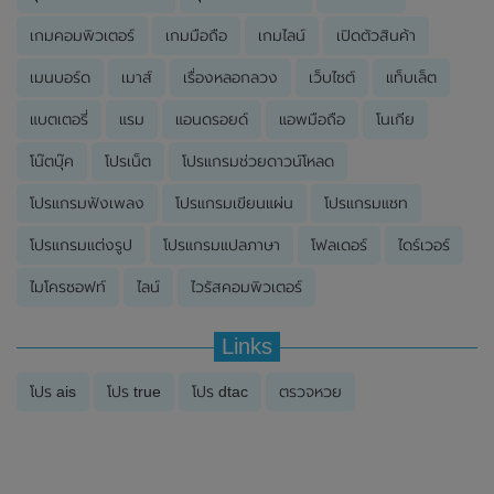
เกมคอมพิวเตอร์
เกมมือถือ
เกมไลน์
เปิดตัวสินค้า
เมนบอร์ด
เมาส์
เรื่องหลอกลวง
เว็บไซต์
แท็บเล็ต
แบตเตอรี่
แรม
แอนดรอยด์
แอพมือถือ
โนเกีย
โน๊ตบุ๊ค
โปรเน็ต
โปรแกรมช่วยดาวน์โหลด
โปรแกรมฟังเพลง
โปรแกรมเขียนแผ่น
โปรแกรมแชท
โปรแกรมแต่งรูป
โปรแกรมแปลภาษา
โฟลเดอร์
ไดร์เวอร์
ไมโครซอฟท์
ไลน์
ไวรัสคอมพิวเตอร์
Links
โปร ais
โปร true
โปร dtac
ตรวจหวย