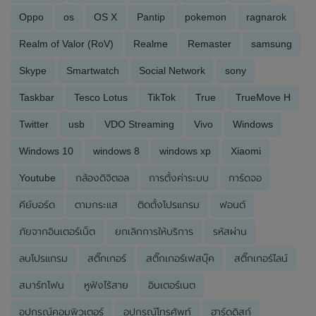
Oppo
os
OS X
Pantip
pokemon
ragnarok
Realm of Valor (RoV)
Realme
Remaster
samsung
Skype
Smartwatch
Social Network
sony
Taskbar
Tesco Lotus
TikTok
True
TrueMove H
Twitter
usb
VDO Streaming
Vivo
Windows
Windows 10
windows 8
windows xp
Xiaomi
Youtube
กล้องดิจิตอล
การตั้งค่าระบบ
การ์ดจอ
คีย์บอร์ด
ตามกระแส
ติดตั้งโปรแกรม
ฟอนต์
ภัยจากอินเตอร์เน็ต
ยกเลิกการให้บริการ
รหัสผ่าน
ลบโปรแกรม
สติ๊กเกอร์
สติ๊กเกอร์เฟสบุ๊ค
สติ๊กเกอร์ไลน์
สมาร์ทโฟน
หูฟังไร้สาย
อินเตอร์เนต
อุปกรณ์คอมพิวเตอร์
อุปกรณ์โทรศัพท์
ฮาร์ดดิสก์