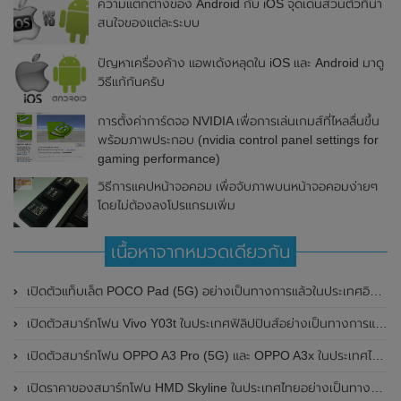
ความแตกต่างของ Android กับ iOS จุดเด่นส่วนตัวที่น่า
สนใจของแต่ละระบบ
ปัญหาเครื่องค้าง แอพเด้งหลุดใน iOS และ Android มาดู
วิธีแก้กันครับ
การตั้งค่าการ์ดจอ NVIDIA เพื่อการเล่นเกมส์ที่ไหลลื่นขึ้น
พร้อมภาพประกอบ (nvidia control panel settings for
gaming performance)
วิธีการแคปหน้าจอคอม เพื่อจับภาพบนหน้าจอคอมง่ายๆ
โดยไม่ต้องลงโปรแกรมเพิ่ม
เนื้อหาจากหมวดเดียวกัน
เปิดตัวแท็บเล็ต POCO Pad (5G) อย่างเป็นทางการแล้วในประเทศอินเดีย มาพร้อมชิปเซ็ต Snapdragon 7s Gen 2 ของ Qualcomm และรองรับเครือข่าย 5G
เปิดตัวสมาร์ทโฟน Vivo Y03t ในประเทศฟิลิปปินส์อย่างเป็นทางการแล้ว มาพร้อมชิปเซ็ต Unisoc T612 , กล้องหลัง ความละเอียด 13MP , แบตเตอรี่ 5,000mAh และหน้าจอแสดงผล LCD / 90Hz
เปิดตัวสมาร์ทโฟน OPPO A3 Pro (5G) และ OPPO A3x ในประเทศไทยอย่างเป็นทางการแล้ว ในราคาเริ่มต้นเพียง 3,999 บาท
เปิดราคาของสมาร์ทโฟน HMD Skyline ในประเทศไทยอย่างเป็นทางการแล้ว ราคา 14,990 บาท