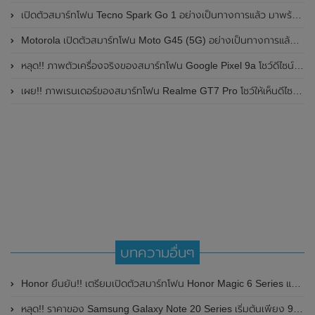
เปิดตัวสมาร์ทโฟน Tecno Spark Go 1 อย่างเป็นทางการแล้ว มาพร้อมหน้าจอแสดงผล LCD / 120Hz , แบตเตอรี่ 5,000mAh และใช้ชิปเซ็ต Unisoc
Motorola เปิดตัวสมาร์ทโฟน Moto G45 (5G) อย่างเป็นทางการแล้วในอินเดีย
หลุด!! ภาพตัวเครื่องจริงของสมาร์ทโฟน Google Pixel 9a โชว์ดีไซน์ใหม่ กล้องหลังแบนราบ ไม่มีกรอบของกล้องแล้ว
เผย!! ภาพเรนเดอร์ของสมาร์ทโฟน Realme GT7 Pro โชว์ให้เห็นดีไซน์ใหม่ พร้อมเผยรายละเอียดสเปกที่สำคัญบางส่วน
บทความอื่นๆ
Honor ยืนยัน!! เตรียมเปิดตัวสมาร์ทโฟน Honor Magic 6 Series และ Honor Magic V2 RSR เวอร์ชั่น Global ที่งาน MWC 2024 ในวันที่ 25 กุมภาพันธ์ 2024 นี้
หลุด!! ราคาของ Samsung Galaxy Note 20 Series เริ่มต้นเพียง 999 ดอลลาร์