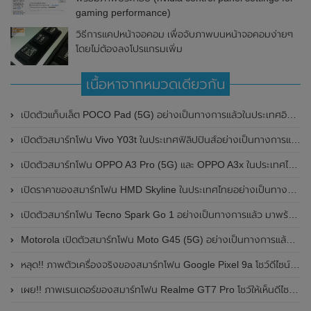
gaming performance)
วิธีการแคปหน้าจอคอม เพื่อจับภาพบนหน้าจอคอมง่ายๆ
โดยไม่ต้องลงโปรแกรมเพิ่ม
เนื้อหาจากหมวดเดียวกัน
เปิดตัวแท็บเล็ต POCO Pad (5G) อย่างเป็นทางการแล้วในประเทศอินเดีย มาพร้อมชิปเซ็ต Snapdragon 7s Gen 2 ของ Qualcomm และรองรับเครือข่าย 5G
เปิดตัวสมาร์ทโฟน Vivo Y03t ในประเทศฟิลิปปินส์อย่างเป็นทางการแล้ว มาพร้อมชิปเซ็ต Unisoc T612 , กล้องหลัง ความละเอียด 13MP , แบตเตอรี่ 5,000mAh และหน้าจอแสดงผล LCD / 90Hz
เปิดตัวสมาร์ทโฟน OPPO A3 Pro (5G) และ OPPO A3x ในประเทศไทยอย่างเป็นทางการแล้ว ในราคาเริ่มต้นเพียง 3,999 บาท
เปิดราคาของสมาร์ทโฟน HMD Skyline ในประเทศไทยอย่างเป็นทางการแล้ว ราคา 14,990 บาท
เปิดตัวสมาร์ทโฟน Tecno Spark Go 1 อย่างเป็นทางการแล้ว มาพร้อมหน้าจอแสดงผล LCD / 120Hz , แบตเตอรี่ 5,000mAh และใช้ชิปเซ็ต Unisoc
Motorola เปิดตัวสมาร์ทโฟน Moto G45 (5G) อย่างเป็นทางการแล้วในอินเดีย
หลุด!! ภาพตัวเครื่องจริงของสมาร์ทโฟน Google Pixel 9a โชว์ดีไซน์ใหม่ กล้องหลังแบนราบ ไม่มีกรอบของกล้องแล้ว
เผย!! ภาพเรนเดอร์ของสมาร์ทโฟน Realme GT7 Pro โชว์ให้เห็นดีไซน์ใหม่ พร้อมเผยรายละเอียดสเปกที่สำคัญบางส่วน