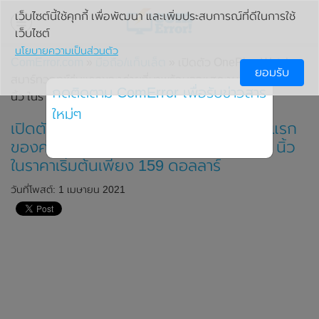
เว็บไซต์นี้ใช้คุกกี้ เพื่อพัฒนา และเพิ่มประสบการณ์ที่ดีในการใช้
เว็บไซต์
นโยบายความเป็นส่วนตัว
ComError.com
»
มือถือ/แท็บเล็ต
» เปิดตัว OnePlus Watch
ยอมรับ
สมาร์ทวอทช์รุ่นแรกของค่ายที่มาพร้อมจอแสดงผล ขนาด 1.4
กดติดตาม ComError เพื่อรับข่าวสาร
นิ้ว ในราคาเริ่มต้นเพียง 159 ดอลลาร์
ใหม่ๆ
เปิดตัว OnePlus Watch สมาร์ทวอทช์รุ่นแรก
ของค่ายที่มาพร้อมจอแสดงผล ขนาด 1.4 นิ้ว
ในราคาเริ่มต้นเพียง 159 ดอลลาร์
วันที่โพสต์: 1 เมษายน 2021