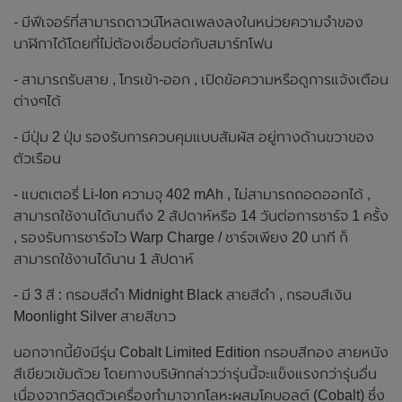
- มีฟีเจอร์ที่สามารถดาวน์โหลดเพลงลงในหน่วยความจำของ
นาฬิกาได้โดยที่ไม่ต้องเชื่อมต่อกับสมาร์ทโฟน
- สามารถรับสาย , โทรเข้า-ออก , เปิดข้อความหรือดูการแจ้งเตือน
ต่างๆได้
- มีปุ่ม 2 ปุ่ม รองรับการควบคุมแบบสัมผัส อยู่ทางด้านขวาของ
ตัวเรือน
- แบตเตอรี่ Li-Ion ความจุ 402 mAh , ไม่สามารถถอดออกได้ ,
สามารถใช้งานได้นานถึง 2 สัปดาห์หรือ 14 วันต่อการชาร์จ 1 ครั้ง
, รองรับการชาร์จไว Warp Charge / ชาร์จเพียง 20 นาที ก็
สามารถใช้งานได้นาน 1 สัปดาห์
- มี 3 สี : กรอบสีดำ Midnight Black สายสีดำ , กรอบสีเงิน
Moonlight Silver สายสีขาว
นอกจากนี้ยังมีรุ่น Cobalt Limited Edition กรอบสีทอง สายหนัง
สีเขียวเข้มด้วย โดยทางบริษัทกล่าวว่ารุ่นนี้จะแข็งแรงกว่ารุ่นอื่น
เนื่องจากวัสดุตัวเครื่องทำมาจากโลหะผสมโคบอลต์ (Cobalt) ซึ่ง