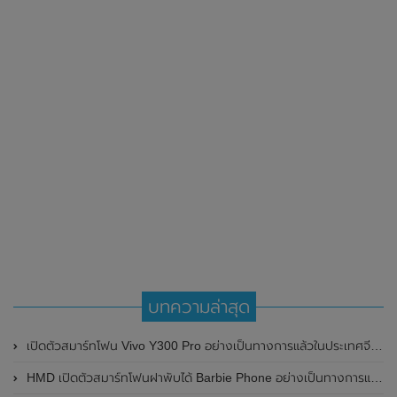
บทความล่าสุด
เปิดตัวสมาร์ทโฟน Vivo Y300 Pro อย่างเป็นทางการแล้วในประเทศจีน มาพร้อมดีไซน์พรีเมี่ยม ทนทาน และแบตเตอรี่สุดอึดขนาดใหญ่ 6,500mAh พร้อมรองรับการชาร์จไว 80W
HMD เปิดตัวสมาร์ทโฟนฝาพับได้ Barbie Phone อย่างเป็นทางการแล้ว มาพร้อมธีมสีชมพูสดใส