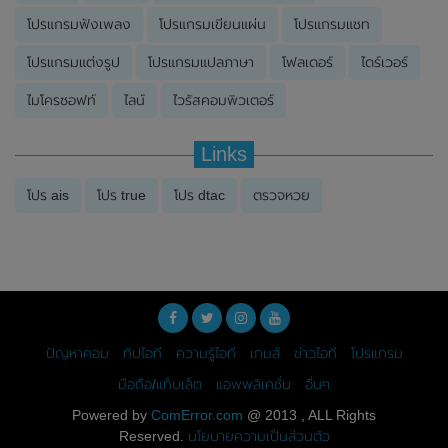
โปรแกรมฟังเพลง
โปรแกรมเขียนแผ่น
โปรแกรมแชท
โปรแกรมแต่งรูป
โปรแกรมแปลภาษา
โฟลเดอร์
ไดร์เวอร์
ไมโครซอฟท์
ไลน์
ไวรัสคอมพิวเตอร์
Links
โปร ais
โปร true
โปร dtac
ตรวจหวย
ปัญหาคอม
ทิปไอที
ความรู้ไอที
เกมส์
ข่าวไอที
โปรแกรม
มือถือ/แท็บเล็ต
แอพพลิเคชั่น
อื่นๆ
Powered by
ComError.com
@ 2013 , ALL Rights
Reserved.
นโยบายความเป็นส่วนตัว