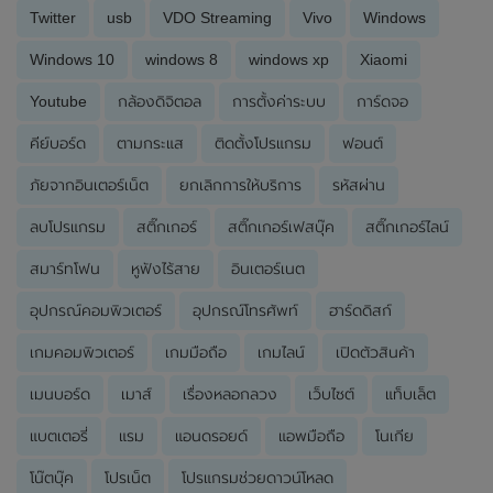
Twitter
usb
VDO Streaming
Vivo
Windows
Windows 10
windows 8
windows xp
Xiaomi
Youtube
กล้องดิจิตอล
การตั้งค่าระบบ
การ์ดจอ
คีย์บอร์ด
ตามกระแส
ติดตั้งโปรแกรม
ฟอนต์
ภัยจากอินเตอร์เน็ต
ยกเลิกการให้บริการ
รหัสผ่าน
ลบโปรแกรม
สติ๊กเกอร์
สติ๊กเกอร์เฟสบุ๊ค
สติ๊กเกอร์ไลน์
สมาร์ทโฟน
หูฟังไร้สาย
อินเตอร์เนต
อุปกรณ์คอมพิวเตอร์
อุปกรณ์โทรศัพท์
ฮาร์ดดิสก์
เกมคอมพิวเตอร์
เกมมือถือ
เกมไลน์
เปิดตัวสินค้า
เมนบอร์ด
เมาส์
เรื่องหลอกลวง
เว็บไซต์
แท็บเล็ต
แบตเตอรี่
แรม
แอนดรอยด์
แอพมือถือ
โนเกีย
โน๊ตบุ๊ค
โปรเน็ต
โปรแกรมช่วยดาวน์โหลด