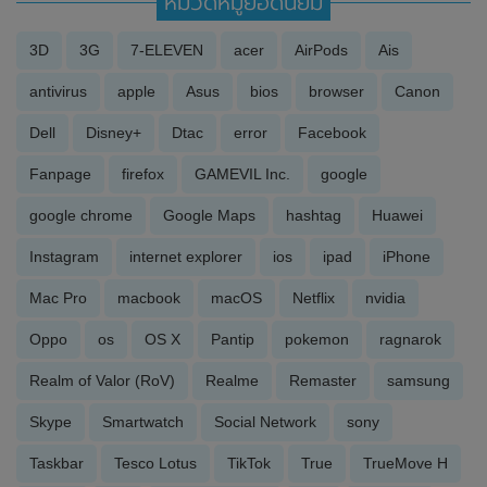
หมวดหมู่ยอดนิยม
3D
3G
7-ELEVEN
acer
AirPods
Ais
antivirus
apple
Asus
bios
browser
Canon
Dell
Disney+
Dtac
error
Facebook
Fanpage
firefox
GAMEVIL Inc.
google
google chrome
Google Maps
hashtag
Huawei
Instagram
internet explorer
ios
ipad
iPhone
Mac Pro
macbook
macOS
Netflix
nvidia
Oppo
os
OS X
Pantip
pokemon
ragnarok
Realm of Valor (RoV)
Realme
Remaster
samsung
Skype
Smartwatch
Social Network
sony
Taskbar
Tesco Lotus
TikTok
True
TrueMove H