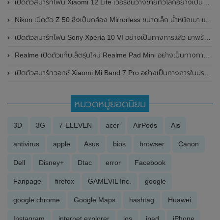
เปิดตัวสมาร์ทโฟน Xiaomi 12 Lite เวอร์ชั่นวางขายทั่วโลกอย่างเป็นทางการแล้ว มาพร้อมกล้อง 108MP , หน้าจอ 120Hz , ดีไซน์ตัวเครื่องสีสันสดใส น้ำหนักเบา
Nikon เปิดตัว Z 50 ซึ่งเป็นกล้อง Mirrorless ขนาดเล็ก น้ำหนักเบา แถมราคาสบายกระเป๋า
เปิดตัวสมาร์ทโฟน Sony Xperia 10 VI อย่างเป็นทางการแล้ว มาพร้อมดีไซน์เรียบง่าย น้ำหนักเบา , หน้าจอแสดงผล 21:9 และชิปเซ็ต Snapdragon 6 Gen 1
Realme เปิดตัวแท็บเล็ตรุ่นใหม่ Realme Pad Mini อย่างเป็นทางการในประเทศฟิลิปปินส์ มาพร้อมหน้าจอขนาด 8.7 นิ้ว
เปิดตัวสมาร์ทวอทช์ Xiaomi Mi Band 7 Pro อย่างเป็นทางการในประเทศจีน มาพร้อมหน้าจอแสดงผล AMOLED ขนาดใหญ่ 1.64 นิ้ว
หมวดหมู่ยอดนิยม
3D
3G
7-ELEVEN
acer
AirPods
Ais
antivirus
apple
Asus
bios
browser
Canon
Dell
Disney+
Dtac
error
Facebook
Fanpage
firefox
GAMEVIL Inc.
google
google chrome
Google Maps
hashtag
Huawei
Instagram
internet explorer
ios
ipad
iPhone