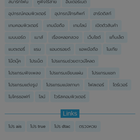
สมาร์ทโฟน
หูฟังไร้สาย
อินเตอร์เนต
อุปกรณ์คอมพิวเตอร์
อุปกรณ์โทรศัพท์
ฮาร์ดดิสก์
เกมคอมพิวเตอร์
เกมมือถือ
เกมไลน์
เปิดตัวสินค้า
เมนบอร์ด
เมาส์
เรื่องหลอกลวง
เว็บไซต์
แท็บเล็ต
แบตเตอรี่
แรม
แอนดรอยด์
แอพมือถือ
โนเกีย
โน๊ตบุ๊ค
โปรเน็ต
โปรแกรมช่วยดาวน์โหลด
โปรแกรมฟังเพลง
โปรแกรมเขียนแผ่น
โปรแกรมแชท
โปรแกรมแต่งรูป
โปรแกรมแปลภาษา
โฟลเดอร์
ไดร์เวอร์
ไมโครซอฟท์
ไลน์
ไวรัสคอมพิวเตอร์
Links
โปร ais
โปร true
โปร dtac
ตรวจหวย