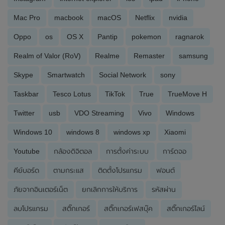
Mac Pro
macbook
macOS
Netflix
nvidia
Oppo
os
OS X
Pantip
pokemon
ragnarok
Realm of Valor (RoV)
Realme
Remaster
samsung
Skype
Smartwatch
Social Network
sony
Taskbar
Tesco Lotus
TikTok
True
TrueMove H
Twitter
usb
VDO Streaming
Vivo
Windows
Windows 10
windows 8
windows xp
Xiaomi
Youtube
กล้องดิจิตอล
การตั้งค่าระบบ
การ์ดจอ
คีย์บอร์ด
ตามกระแส
ติดตั้งโปรแกรม
ฟอนต์
ภัยจากอินเตอร์เน็ต
ยกเลิกการให้บริการ
รหัสผ่าน
ลบโปรแกรม
สติ๊กเกอร์
สติ๊กเกอร์เฟสบุ๊ค
สติ๊กเกอร์ไลน์