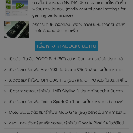
การตั้งค่าการ์ดจอ NVIDIA เพื่อการเล่นเกมส์ที่ไหลลื่นขึ้น
พร้อมภาพประกอบ (nvidia control panel settings for
gaming performance)
วิธีการแคปหน้าจอคอม เพื่อจับภาพบนหน้าจอคอมง่ายๆ
โดยไม่ต้องลงโปรแกรมเพิ่ม
เนื้อหาจากหมวดเดียวกัน
เปิดตัวแท็บเล็ต POCO Pad (5G) อย่างเป็นทางการแล้วในประเทศอินเดีย มาพร้อมชิปเซ็ต Snapdragon 7s Gen 2 ของ Qualcomm และรองรับเครือข่าย 5G
เปิดตัวสมาร์ทโฟน Vivo Y03t ในประเทศฟิลิปปินส์อย่างเป็นทางการแล้ว มาพร้อมชิปเซ็ต Unisoc T612 , กล้องหลัง ความละเอียด 13MP , แบตเตอรี่ 5,000mAh และหน้าจอแสดงผล LCD / 90Hz
เปิดตัวสมาร์ทโฟน OPPO A3 Pro (5G) และ OPPO A3x ในประเทศไทยอย่างเป็นทางการแล้ว ในราคาเริ่มต้นเพียง 3,999 บาท
เปิดราคาของสมาร์ทโฟน HMD Skyline ในประเทศไทยอย่างเป็นทางการแล้ว ราคา 14,990 บาท
เปิดตัวสมาร์ทโฟน Tecno Spark Go 1 อย่างเป็นทางการแล้ว มาพร้อมหน้าจอแสดงผล LCD / 120Hz , แบตเตอรี่ 5,000mAh และใช้ชิปเซ็ต Unisoc
Motorola เปิดตัวสมาร์ทโฟน Moto G45 (5G) อย่างเป็นทางการแล้วในอินเดีย
หลุด!! ภาพตัวเครื่องจริงของสมาร์ทโฟน Google Pixel 9a โชว์ดีไซน์ใหม่ กล้องหลังแบนราบ ไม่มีกรอบของกล้องแล้ว