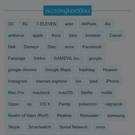
หมวดหมู่ยอดนิยม
3D
3G
7-ELEVEN
acer
AirPods
Ais
antivirus
apple
Asus
bios
browser
Canon
Dell
Disney+
Dtac
error
Facebook
Fanpage
firefox
GAMEVIL Inc.
google
google chrome
Google Maps
hashtag
Huawei
Instagram
internet explorer
ios
ipad
iPhone
Mac Pro
macbook
macOS
Netflix
nvidia
Oppo
os
OS X
Pantip
pokemon
ragnarok
Realm of Valor (RoV)
Realme
Remaster
samsung
Skype
Smartwatch
Social Network
sony