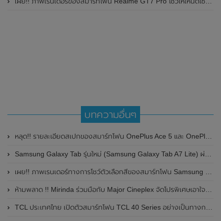
เผย!! ภาพเรนเดอร์ของสมาร์ทโฟน Realme GT7 Pro โชว์ให้เห็นดีไซน์ใหม่ พร้อมเผยรายละเอียดสเปกที่สำคัญบางส่วน
บทความอื่นๆ
หลุด!! รายละเอียดสเปกของสมาร์ทโฟน OnePlus Ace 5 และ OnePlus Ace 5 Pro ลุ้นเปิดตัวภายในสิ้นปี 2024 นี้
Samsung Galaxy Tab รุ่นใหม่ (Samsung Galaxy Tab A7 Lite) ผ่านการรับรองจาก FCC , Geekbench และ TUV Rheinland แล้ว
เผย!! ภาพเรนเดอร์ทางการโชว์ตัวเลือกสีของสมาร์ทโฟน Samsung Galaxy A25 (5G) พร้อมเผยรายละเอียดสเปกก่อนเปิดตัวในเร็วๆนี้
ห้ามพลาด !! Mirinda ร่วมมือกับ Major Cineplex จัดโปรพิเศษเอาใจคนรักหนัง Mirinda x Major Special Set (มิรินด้า X เมเจอร์ สเปเชียลเซ็ท) ฟรี!!ตั๋วหนัง , คูปองส่วนลด และเครื่องดื่ม ในราคาเพียง 129 บาท
TCL ประเทศไทย เปิดตัวสมาร์ทโฟน TCL 40 Series อย่างเป็นทางการแล้ว ในราคาถูก สุดคุ้ม