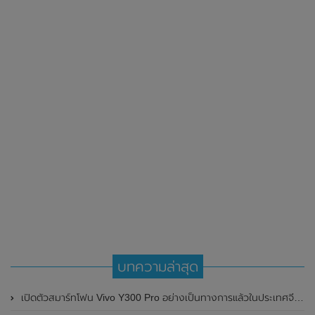
บทความล่าสุด
เปิดตัวสมาร์ทโฟน Vivo Y300 Pro อย่างเป็นทางการแล้วในประเทศจีน มาพร้อมดีไซน์พรีเมี่ยม ทนทาน และแบตเตอรี่สุดอึดขนาดใหญ่ 6,500mAh พร้อมรองรับการชาร์จไว 80W