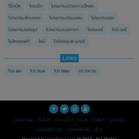
โน๊ตบุ๊ค
โปรเน็ต
โปรแกรมช่วยดาวน์โหลด
โปรแกรมฟังเพลง
โปรแกรมเขียนแผ่น
โปรแกรมแชท
โปรแกรมแต่งรูป
โปรแกรมแปลภาษา
โฟลเดอร์
ไดร์เวอร์
ไมโครซอฟท์
ไลน์
ไวรัสคอมพิวเตอร์
Links
โปร ais
โปร true
โปร dtac
ตรวจหวย
ปัญหาคอม
ทิปไอที
ความรู้ไอที
เกมส์
ข่าวไอที
โปรแกรม
มือถือ/แท็บเล็ต
แอพพลิเคชั่น
อื่นๆ