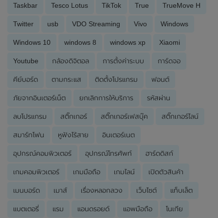
Taskbar
Tesco Lotus
TikTok
True
TrueMove H
Twitter
usb
VDO Streaming
Vivo
Windows
Windows 10
windows 8
windows xp
Xiaomi
Youtube
กล้องดิจิตอล
การตั้งค่าระบบ
การ์ดจอ
คีย์บอร์ด
ตามกระแส
ติดตั้งโปรแกรม
ฟอนต์
ภัยจากอินเตอร์เน็ต
ยกเลิกการให้บริการ
รหัสผ่าน
ลบโปรแกรม
สติ๊กเกอร์
สติ๊กเกอร์เฟสบุ๊ค
สติ๊กเกอร์ไลน์
สมาร์ทโฟน
หูฟังไร้สาย
อินเตอร์เนต
อุปกรณ์คอมพิวเตอร์
อุปกรณ์โทรศัพท์
ฮาร์ดดิสก์
เกมคอมพิวเตอร์
เกมมือถือ
เกมไลน์
เปิดตัวสินค้า
เมนบอร์ด
เมาส์
เรื่องหลอกลวง
เว็บไซต์
แท็บเล็ต
แบตเตอรี่
แรม
แอนดรอยด์
แอพมือถือ
โนเกีย