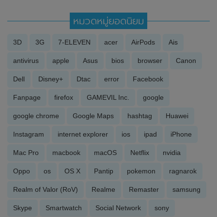
หมวดหมู่ยอดนิยม
3D
3G
7-ELEVEN
acer
AirPods
Ais
antivirus
apple
Asus
bios
browser
Canon
Dell
Disney+
Dtac
error
Facebook
Fanpage
firefox
GAMEVIL Inc.
google
google chrome
Google Maps
hashtag
Huawei
Instagram
internet explorer
ios
ipad
iPhone
Mac Pro
macbook
macOS
Netflix
nvidia
Oppo
os
OS X
Pantip
pokemon
ragnarok
Realm of Valor (RoV)
Realme
Remaster
samsung
Skype
Smartwatch
Social Network
sony