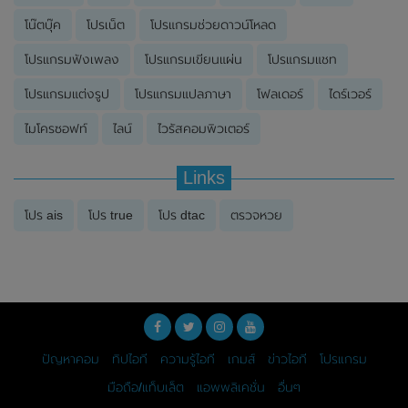
โน๊ตบุ๊ค
โปรเน็ต
โปรแกรมช่วยดาวน์โหลด
โปรแกรมฟังเพลง
โปรแกรมเขียนแผ่น
โปรแกรมแชท
โปรแกรมแต่งรูป
โปรแกรมแปลภาษา
โฟลเดอร์
ไดร์เวอร์
ไมโครซอฟท์
ไลน์
ไวรัสคอมพิวเตอร์
Links
โปร ais
โปร true
โปร dtac
ตรวจหวย
ปัญหาคอม
ทิปไอที
ความรู้ไอที
เกมส์
ข่าวไอที
โปรแกรม
มือถือ/แท็บเล็ต
แอพพลิเคชั่น
อื่นๆ