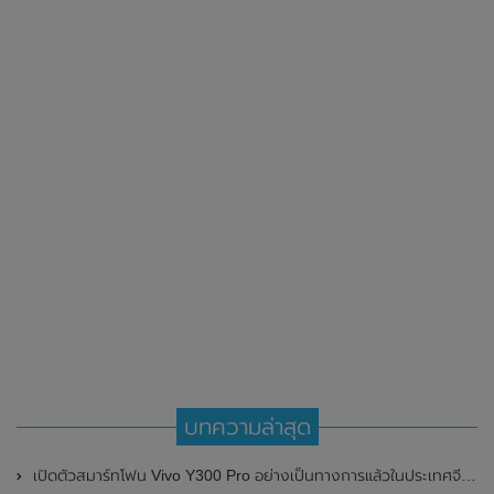
บทความล่าสุด
เปิดตัวสมาร์ทโฟน Vivo Y300 Pro อย่างเป็นทางการแล้วในประเทศจีน มาพร้อมดีไซน์พรีเมี่ยม ทนทาน และแบตเตอรี่สุดอึดขนาดใหญ่ 6,500mAh พร้อมรองรับการชาร์จไว 80W