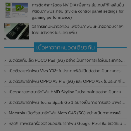
การตั้งค่าการ์ดจอ NVIDIA เพื่อการเล่นเกมส์ที่ไหลลื่นขึ้น
พร้อมภาพประกอบ (nvidia control panel settings for
gaming performance)
วิธีการแคปหน้าจอคอม เพื่อจับภาพบนหน้าจอคอมง่ายๆ
โดยไม่ต้องลงโปรแกรมเพิ่ม
เนื้อหาจากหมวดเดียวกัน
เปิดตัวแท็บเล็ต POCO Pad (5G) อย่างเป็นทางการแล้วในประเทศอินเดีย มาพร้อมชิปเซ็ต Snapdragon 7s Gen 2 ของ Qualcomm และรองรับเครือข่าย 5G
เปิดตัวสมาร์ทโฟน Vivo Y03t ในประเทศฟิลิปปินส์อย่างเป็นทางการแล้ว มาพร้อมชิปเซ็ต Unisoc T612 , กล้องหลัง ความละเอียด 13MP , แบตเตอรี่ 5,000mAh และหน้าจอแสดงผล LCD / 90Hz
เปิดตัวสมาร์ทโฟน OPPO A3 Pro (5G) และ OPPO A3x ในประเทศไทยอย่างเป็นทางการแล้ว ในราคาเริ่มต้นเพียง 3,999 บาท
เปิดราคาของสมาร์ทโฟน HMD Skyline ในประเทศไทยอย่างเป็นทางการแล้ว ราคา 14,990 บาท
เปิดตัวสมาร์ทโฟน Tecno Spark Go 1 อย่างเป็นทางการแล้ว มาพร้อมหน้าจอแสดงผล LCD / 120Hz , แบตเตอรี่ 5,000mAh และใช้ชิปเซ็ต Unisoc
Motorola เปิดตัวสมาร์ทโฟน Moto G45 (5G) อย่างเป็นทางการแล้วในอินเดีย
หลุด!! ภาพตัวเครื่องจริงของสมาร์ทโฟน Google Pixel 9a โชว์ดีไซน์ใหม่ กล้องหลังแบนราบ ไม่มีกรอบของกล้องแล้ว