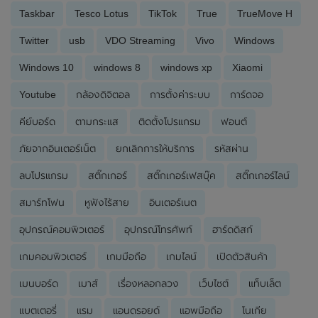
Taskbar
Tesco Lotus
TikTok
True
TrueMove H
Twitter
usb
VDO Streaming
Vivo
Windows
Windows 10
windows 8
windows xp
Xiaomi
Youtube
กล้องดิจิตอล
การตั้งค่าระบบ
การ์ดจอ
คีย์บอร์ด
ตามกระแส
ติดตั้งโปรแกรม
ฟอนต์
ภัยจากอินเตอร์เน็ต
ยกเลิกการให้บริการ
รหัสผ่าน
ลบโปรแกรม
สติ๊กเกอร์
สติ๊กเกอร์เฟสบุ๊ค
สติ๊กเกอร์ไลน์
สมาร์ทโฟน
หูฟังไร้สาย
อินเตอร์เนต
อุปกรณ์คอมพิวเตอร์
อุปกรณ์โทรศัพท์
ฮาร์ดดิสก์
เกมคอมพิวเตอร์
เกมมือถือ
เกมไลน์
เปิดตัวสินค้า
เมนบอร์ด
เมาส์
เรื่องหลอกลวง
เว็บไซต์
แท็บเล็ต
แบตเตอรี่
แรม
แอนดรอยด์
แอพมือถือ
โนเกีย