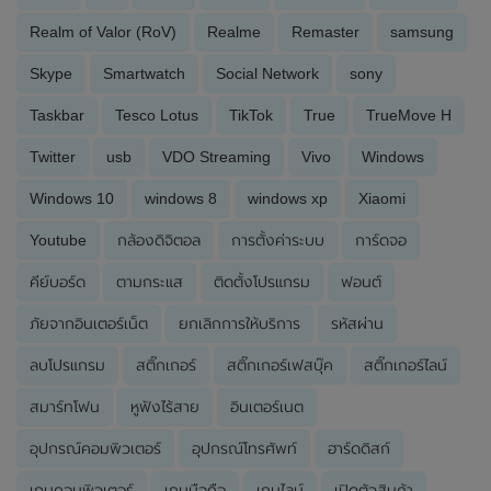
Realm of Valor (RoV)
Realme
Remaster
samsung
Skype
Smartwatch
Social Network
sony
Taskbar
Tesco Lotus
TikTok
True
TrueMove H
Twitter
usb
VDO Streaming
Vivo
Windows
Windows 10
windows 8
windows xp
Xiaomi
Youtube
กล้องดิจิตอล
การตั้งค่าระบบ
การ์ดจอ
คีย์บอร์ด
ตามกระแส
ติดตั้งโปรแกรม
ฟอนต์
ภัยจากอินเตอร์เน็ต
ยกเลิกการให้บริการ
รหัสผ่าน
ลบโปรแกรม
สติ๊กเกอร์
สติ๊กเกอร์เฟสบุ๊ค
สติ๊กเกอร์ไลน์
สมาร์ทโฟน
หูฟังไร้สาย
อินเตอร์เนต
อุปกรณ์คอมพิวเตอร์
อุปกรณ์โทรศัพท์
ฮาร์ดดิสก์
เกมคอมพิวเตอร์
เกมมือถือ
เกมไลน์
เปิดตัวสินค้า