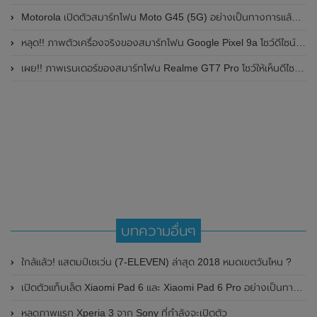
Motorola เปิดตัวสมาร์ทโฟน Moto G45 (5G) อย่างเป็นทางการแล้วในอินเดีย
หลุด!! ภาพตัวเครื่องจริงของสมาร์ทโฟน Google Pixel 9a โชว์ดีไซน์ใหม่ กล้องหลังแบนราบ ไม่มีกรอบของกล้องแล้ว
เผย!! ภาพเรนเดอร์ของสมาร์ทโฟน Realme GT7 Pro โชว์ให้เห็นดีไซน์ใหม่ พร้อมเผยรายละเอียดสเปกที่สำคัญบางส่วน
บทความอื่นๆ
ใกล้แล้ว! แสตมป์เซเว่น (7-ELEVEN) ล่าสุด 2018 หมดเขตวันไหน​ ?
เปิดตัวแท็บเล็ต Xiaomi Pad 6 และ Xiaomi Pad 6 Pro อย่างเป็นทางการในประเทศจีน มาพร้อมหน้าจอแสดงผล 144Hz , RAM สูงสุด 12GB และชิปเซ็ต Snapdragon ตัวใหม่ล่าสุด
หลุดภาพแรก Xperia 3 จาก Sony ที่กำลังจะเปิดตัว