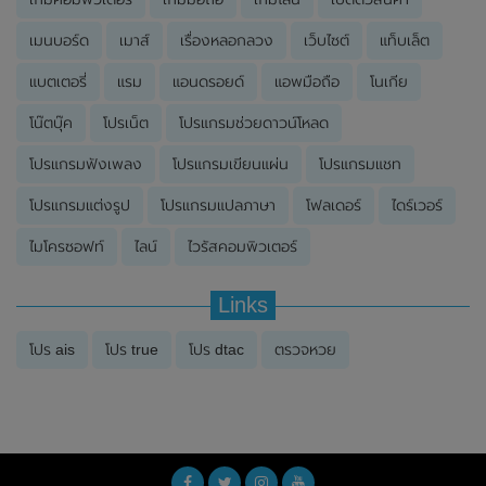
เมนบอร์ด
เมาส์
เรื่องหลอกลวง
เว็บไซต์
แท็บเล็ต
แบตเตอรี่
แรม
แอนดรอยด์
แอพมือถือ
โนเกีย
โน๊ตบุ๊ค
โปรเน็ต
โปรแกรมช่วยดาวน์โหลด
โปรแกรมฟังเพลง
โปรแกรมเขียนแผ่น
โปรแกรมแชท
โปรแกรมแต่งรูป
โปรแกรมแปลภาษา
โฟลเดอร์
ไดร์เวอร์
ไมโครซอฟท์
ไลน์
ไวรัสคอมพิวเตอร์
Links
โปร ais
โปร true
โปร dtac
ตรวจหวย