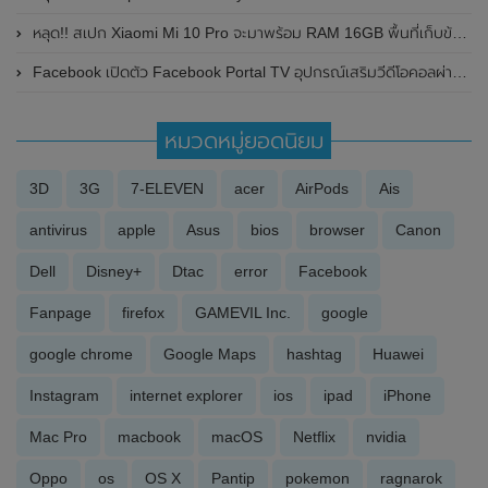
หลุด!! สเปก Xiaomi Mi 10 Pro จะมาพร้อม RAM 16GB พื้นที่เก็บข้อมูลขนาด 512GB
Facebook เปิดตัว Facebook Portal TV อุปกรณ์เสริมวีดีโอคอลผ่านทีวี
หมวดหมู่ยอดนิยม
3D
3G
7-ELEVEN
acer
AirPods
Ais
antivirus
apple
Asus
bios
browser
Canon
Dell
Disney+
Dtac
error
Facebook
Fanpage
firefox
GAMEVIL Inc.
google
google chrome
Google Maps
hashtag
Huawei
Instagram
internet explorer
ios
ipad
iPhone
Mac Pro
macbook
macOS
Netflix
nvidia
Oppo
os
OS X
Pantip
pokemon
ragnarok