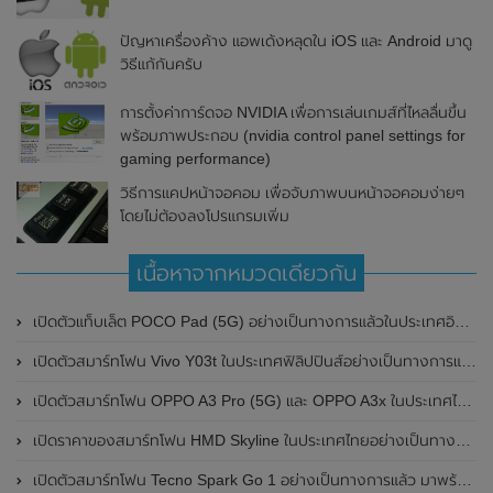
ปัญหาเครื่องค้าง แอพเด้งหลุดใน iOS และ Android มาดู
วิธีแก้กันครับ
การตั้งค่าการ์ดจอ NVIDIA เพื่อการเล่นเกมส์ที่ไหลลื่นขึ้น
พร้อมภาพประกอบ (nvidia control panel settings for
gaming performance)
วิธีการแคปหน้าจอคอม เพื่อจับภาพบนหน้าจอคอมง่ายๆ
โดยไม่ต้องลงโปรแกรมเพิ่ม
เนื้อหาจากหมวดเดียวกัน
เปิดตัวแท็บเล็ต POCO Pad (5G) อย่างเป็นทางการแล้วในประเทศอินเดีย มาพร้อมชิปเซ็ต Snapdragon 7s Gen 2 ของ Qualcomm และรองรับเครือข่าย 5G
เปิดตัวสมาร์ทโฟน Vivo Y03t ในประเทศฟิลิปปินส์อย่างเป็นทางการแล้ว มาพร้อมชิปเซ็ต Unisoc T612 , กล้องหลัง ความละเอียด 13MP , แบตเตอรี่ 5,000mAh และหน้าจอแสดงผล LCD / 90Hz
เปิดตัวสมาร์ทโฟน OPPO A3 Pro (5G) และ OPPO A3x ในประเทศไทยอย่างเป็นทางการแล้ว ในราคาเริ่มต้นเพียง 3,999 บาท
เปิดราคาของสมาร์ทโฟน HMD Skyline ในประเทศไทยอย่างเป็นทางการแล้ว ราคา 14,990 บาท
เปิดตัวสมาร์ทโฟน Tecno Spark Go 1 อย่างเป็นทางการแล้ว มาพร้อมหน้าจอแสดงผล LCD / 120Hz , แบตเตอรี่ 5,000mAh และใช้ชิปเซ็ต Unisoc