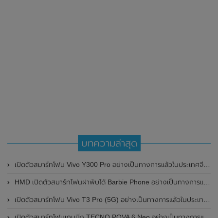
บทความล่าสุด
เปิดตัวสมาร์ทโฟน Vivo Y300 Pro อย่างเป็นทางการแล้วในประเทศจีน มาพร้อมดีไซน์พรีเมี่ยม ทนทาน และแบตเตอรี่สุดอึดขนาดใหญ่ 6,500mAh พร้อมรองรับการชาร์จไว 80W
HMD เปิดตัวสมาร์ทโฟนฝาพับได้ Barbie Phone อย่างเป็นทางการแล้ว มาพร้อมธีมสีชมพูสดใส
เปิดตัวสมาร์ทโฟน Vivo T3 Pro (5G) อย่างเป็นทางการแล้วในประเทศอินเดีย
เปิดตัวสมาร์ทโฟนเกมมิ่ง TECNO POVA 6 Neo อย่างเป็นทางการแล้วในประเทศไทย ในราคา 8,499 บาท