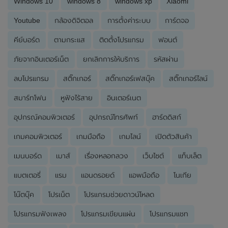
Windows 10
windows 8
windows xp
Xiaomi
Youtube
กล้องดิจิตอล
การตั้งค่าระบบ
การ์ดจอ
คีย์บอร์ด
ตามกระแส
ติดตั้งโปรแกรม
ฟอนต์
ภัยจากอินเตอร์เน็ต
ยกเลิกการให้บริการ
รหัสผ่าน
ลบโปรแกรม
สติ๊กเกอร์
สติ๊กเกอร์เฟสบุ๊ค
สติ๊กเกอร์ไลน์
สมาร์ทโฟน
หูฟังไร้สาย
อินเตอร์เนต
อุปกรณ์คอมพิวเตอร์
อุปกรณ์โทรศัพท์
ฮาร์ดดิสก์
เกมคอมพิวเตอร์
เกมมือถือ
เกมไลน์
เปิดตัวสินค้า
เมนบอร์ด
เมาส์
เรื่องหลอกลวง
เว็บไซต์
แท็บเล็ต
แบตเตอรี่
แรม
แอนดรอยด์
แอพมือถือ
โนเกีย
โน๊ตบุ๊ค
โปรเน็ต
โปรแกรมช่วยดาวน์โหลด
โปรแกรมฟังเพลง
โปรแกรมเขียนแผ่น
โปรแกรมแชท