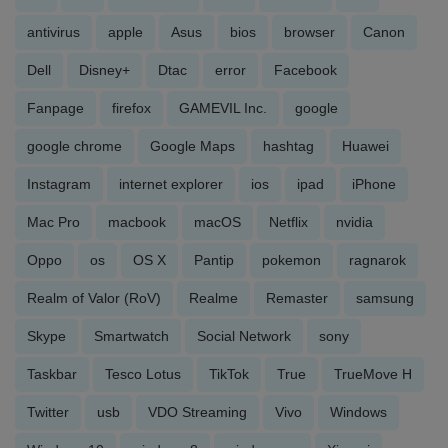
antivirus
apple
Asus
bios
browser
Canon
Dell
Disney+
Dtac
error
Facebook
Fanpage
firefox
GAMEVIL Inc.
google
google chrome
Google Maps
hashtag
Huawei
Instagram
internet explorer
ios
ipad
iPhone
Mac Pro
macbook
macOS
Netflix
nvidia
Oppo
os
OS X
Pantip
pokemon
ragnarok
Realm of Valor (RoV)
Realme
Remaster
samsung
Skype
Smartwatch
Social Network
sony
Taskbar
Tesco Lotus
TikTok
True
TrueMove H
Twitter
usb
VDO Streaming
Vivo
Windows