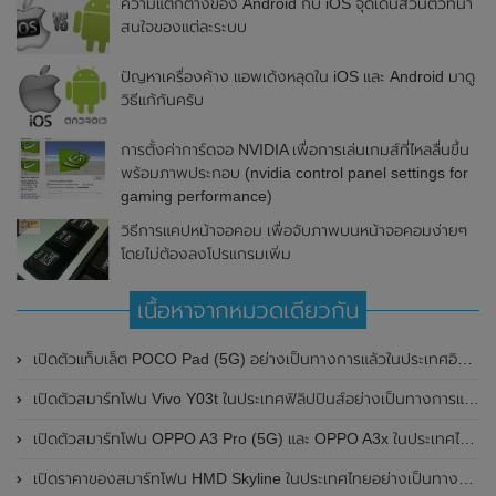
ความแตกต่างของ Android กับ iOS จุดเด่นส่วนตัวที่น่า
สนใจของแต่ละระบบ
ปัญหาเครื่องค้าง แอพเด้งหลุดใน iOS และ Android มาดู
วิธีแก้กันครับ
การตั้งค่าการ์ดจอ NVIDIA เพื่อการเล่นเกมส์ที่ไหลลื่นขึ้น
พร้อมภาพประกอบ (nvidia control panel settings for
gaming performance)
วิธีการแคปหน้าจอคอม เพื่อจับภาพบนหน้าจอคอมง่ายๆ
โดยไม่ต้องลงโปรแกรมเพิ่ม
เนื้อหาจากหมวดเดียวกัน
เปิดตัวแท็บเล็ต POCO Pad (5G) อย่างเป็นทางการแล้วในประเทศอินเดีย มาพร้อมชิปเซ็ต Snapdragon 7s Gen 2 ของ Qualcomm และรองรับเครือข่าย 5G
เปิดตัวสมาร์ทโฟน Vivo Y03t ในประเทศฟิลิปปินส์อย่างเป็นทางการแล้ว มาพร้อมชิปเซ็ต Unisoc T612 , กล้องหลัง ความละเอียด 13MP , แบตเตอรี่ 5,000mAh และหน้าจอแสดงผล LCD / 90Hz
เปิดตัวสมาร์ทโฟน OPPO A3 Pro (5G) และ OPPO A3x ในประเทศไทยอย่างเป็นทางการแล้ว ในราคาเริ่มต้นเพียง 3,999 บาท
เปิดราคาของสมาร์ทโฟน HMD Skyline ในประเทศไทยอย่างเป็นทางการแล้ว ราคา 14,990 บาท