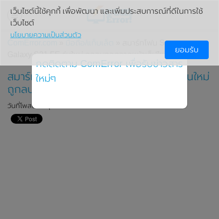
เว็บไซต์นี้ใช้คุกกี้ เพื่อพัฒนา และเพิ่มประสบการณ์ที่ดีในการใช้
เว็บไซต์
นโยบายความเป็นส่วนตัว
ComError.com
»
มือถือ/แท็บเล็ต
» สมาร์ทโฟน Samsung
ยอมรับ
Galaxy S21 FE รุ่นใหม่ ถูกลบออกจากหน้าเว็ปไซต์
กดติดตาม ComError เพื่อรับข่าวสาร
สมาร์ทโฟน Samsung Galaxy S21 FE รุ่นใหม่
ใหม่ๆ
ถูกลบออกจากหน้าเว็ปไซต์
วันที่โพสต์: 1 ตุลาคม 2021