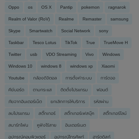
Oppo
os
OS X
Pantip
pokemon
ragnarok
Realm of Valor (RoV)
Realme
Remaster
samsung
Skype
Smartwatch
Social Network
sony
Taskbar
Tesco Lotus
TikTok
True
TrueMove H
Twitter
usb
VDO Streaming
Vivo
Windows
Windows 10
windows 8
windows xp
Xiaomi
Youtube
กล้องดิจิตอล
การตั้งค่าระบบ
การ์ดจอ
คีย์บอร์ด
ตามกระแส
ติดตั้งโปรแกรม
ฟอนต์
ภัยจากอินเตอร์เน็ต
ยกเลิกการให้บริการ
รหัสผ่าน
ลบโปรแกรม
สติ๊กเกอร์
สติ๊กเกอร์เฟสบุ๊ค
สติ๊กเกอร์ไลน์
สมาร์ทโฟน
หูฟังไร้สาย
อินเตอร์เนต
อุปกรณ์คอมพิวเตอร์
อุปกรณ์โทรศัพท์
ฮาร์ดดิสก์