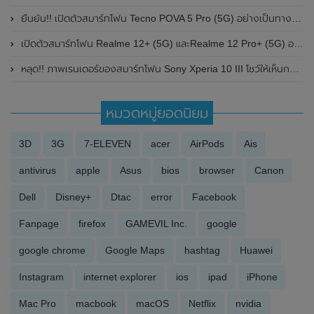
ยืนยัน!! เปิดตัวสมาร์ทโฟน Tecno POVA 5 Pro (5G) อย่างเป็นทางการในประเทศไทยวันที่ 10 ตุลาคม 2023 นี้
เปิดตัวสมาร์ทโฟน Realme 12+ (5G) และRealme 12 Pro+ (5G) อย่างเป็นทางการในประเทศไทย ในราคาเริ่มต้น 9,999 บาท
หลุด!! ภาพเรนเดอร์ของสมาร์ทโฟน Sony Xperia 10 III โชว์ให้เห็นกล้องหลัง 3 ตัว , ดีไซน์ยังคงเหมือนเดิมไม่เปลี่ยนแปลง
หมวดหมู่ยอดนิยม
3D
3G
7-ELEVEN
acer
AirPods
Ais
antivirus
apple
Asus
bios
browser
Canon
Dell
Disney+
Dtac
error
Facebook
Fanpage
firefox
GAMEVIL Inc.
google
google chrome
Google Maps
hashtag
Huawei
Instagram
internet explorer
ios
ipad
iPhone
Mac Pro
macbook
macOS
Netflix
nvidia