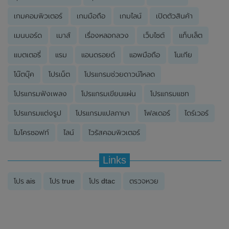
เกมคอมพิวเตอร์
เกมมือถือ
เกมไลน์
เปิดตัวสินค้า
เมนบอร์ด
เมาส์
เรื่องหลอกลวง
เว็บไซต์
แท็บเล็ต
แบตเตอรี่
แรม
แอนดรอยด์
แอพมือถือ
โนเกีย
โน๊ตบุ๊ค
โปรเน็ต
โปรแกรมช่วยดาวน์โหลด
โปรแกรมฟังเพลง
โปรแกรมเขียนแผ่น
โปรแกรมแชท
โปรแกรมแต่งรูป
โปรแกรมแปลภาษา
โฟลเดอร์
ไดร์เวอร์
ไมโครซอฟท์
ไลน์
ไวรัสคอมพิวเตอร์
Links
โปร ais
โปร true
โปร dtac
ตรวจหวย